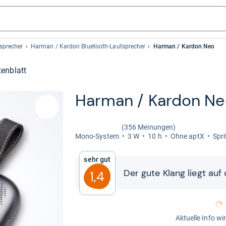
sprecher
Harman / Kardon Bluetooth-Lautsprecher
Harman / Kardon Neo
enblatt
Har­man / Kar­don N
(356 Meinungen)
Mono-​Sys­tem
3 W
10 h
Ohne aptX
Spri
Sehr gut
Der gute Klang liegt auf
1,4
Aktuelle Info wi