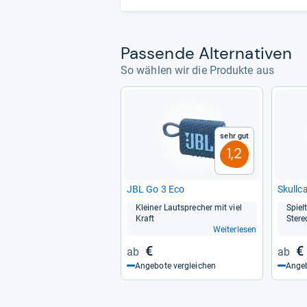
Pas­sende Alter­na­ti­ven
So wählen wir die Produkte aus
Sehr gut
1,2
JBL Go 3 Eco
Skull­c
Klei­ner Laut­spre­cher mit viel
Spiel
Kraft
Ste­re
Weiterlesen
€
€
Angebote vergleichen
Angeb