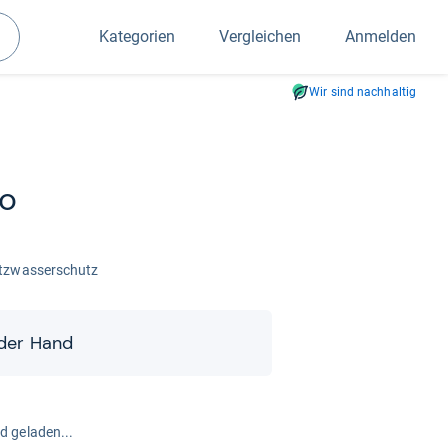
Kategorien
Vergleichen
Anmelden
Suchen
Wir sind nachhaltig
eo
tz­was­ser­schutz
 der Hand
rd geladen...