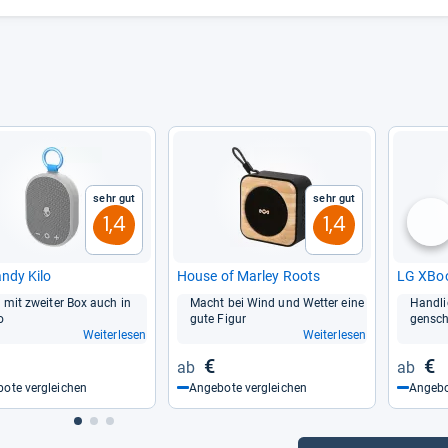
Sehr gut
Sehr gut
1,4
1,4
nä
andy Kilo
House of Mar­ley Roots
LG XBo
t mit zwei­ter Box auch in
Macht bei Wind und Wet­ter eine
Hand­li
o
gute Figur
gen­sc
Weiterlesen
Weiterlesen
€
€
ote vergleichen
Angebote vergleichen
Angebo