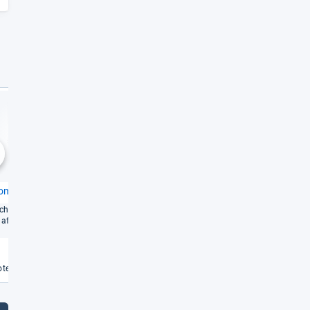
Sehr gut
Gut
1,5
1,6
chste
om Go DXG2T
JBL Clip 5
­che Größe, aber Akku­ei­
Unter­wegs gut aus­ge­stat­tet
haf­ten schwach
Weiterlesen
Weiterlesen
€
te vergleichen
Angebote vergleichen