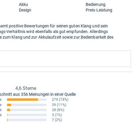
Akku
Bedienung
Design
Preis-Leistung
samt positive Bewertungen für seinen guten Klang und sein
gs-Verhältnis wird ebenfalls als gut empfunden. Allerdings
e zum Klang und zur Akkulaufzeit sowie zur Bedienbarkeit des
4,6 Sterne
schnitt aus
356 Meinungen in einer Quelle
e
279
(78%)
e
39
(11%)
e
28
(8%)
e
3
(1%)
7
(2%)