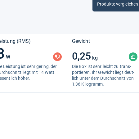
Produkte vergleichen
eistung (RMS)
Gewicht
3
0,25
W
kg
e Leis­tung ist sehr gering, der
Die Box ist sehr leicht zu trans­
urch­schnitt liegt mit 14 Watt
por­tie­ren. Ihr Gewicht liegt deut­
esent­lich höher.
lich unter dem Durch­schnitt von
1,36 Kilo­gramm.