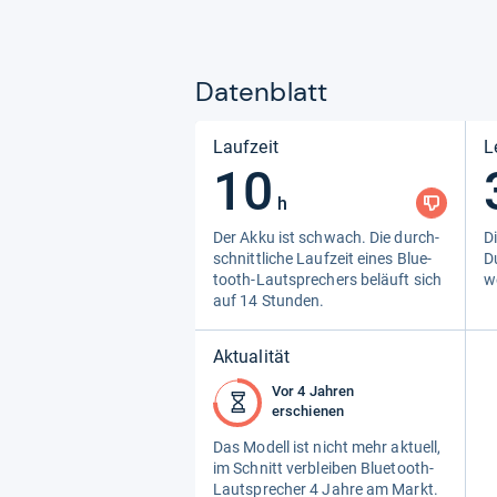
Datenblatt
Laufzeit
L
10
h
Der Akku ist schwach. Die durch­
Di
schnitt­li­che Lauf­zeit eines Blue­
D
tooth-​Laut­spre­chers beläuft sich
w
auf 14 Stun­den.
Aktualität
Vor 4 Jahren
erschienen
Das Modell ist nicht mehr aktu­ell,
im Schnitt ver­blei­ben Blue­tooth-​
Laut­spre­cher 4 Jahre am Markt.