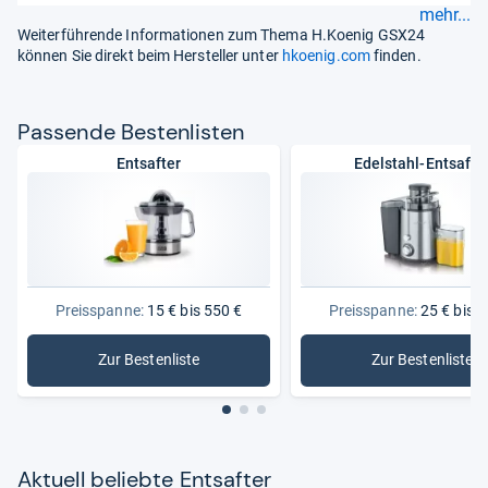
mehr...
Weiterführende Informationen zum Thema H.Koenig GSX24
können Sie direkt beim Hersteller unter
hkoenig.com
finden.
Pas­sende Bes­ten­lis­ten
Entsafter
Edelstahl-Entsafte
Preisspanne:
15 € bis 550 €
Preisspanne:
25 € bis 3
Zur Bestenliste
Zur Bestenliste
: Entsafter
: Edelstah
Aktu­ell beliebte Ent­saf­ter