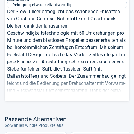
Reinigung etwas zeitaufwendig
Der Slow Juicer ermöglicht das schonende Entsaften
von Obst und Gemüse. Nährstoffe und Geschmack
bleiben dank der langsamen
Geschwindigkeitstechnologie mit 50 Umdrehungen pro
Minute und dem blattlosen Propeller besser erhalten als
bei herkömmlichen Zentrifugen-Entsaftern. Mit seinem
Edelstahl-Design fügt sich das Modell zeitlos elegant in
jede Küche. Zur Ausstattung gehören drei verschiedene
Siebe für feinen Saft, dickflüssigen Saft (mit
Ballaststoffen) und Sorbets. Der Zusammenbau gelingt
leicht und die Bedienung per Drehschalter mit Vorwärts-
und Rückwärtslauf ist selbsterklärend. Dank der extra
großen Einfüllöffnung müssen Sie Ihre Früchte nicht
allzu klein vorschneiden und sparen Zeit. Der 400 Watt
Motor mit „Silent-System“ arbeitet leise und
Pas­sende Alter­na­ti­ven
energiesparend. Der Saftauffangbehält bietet mit einem
So wählen wir die Produkte aus
Liter ausreichend Fassungsvermögen für mehrere
Portionen Saft. Der Trester gelangt in den separaten