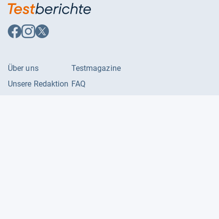
Auf
Auf
Auf
Facebook
Instagram
X
folgen
folgen
folgen
Über uns
Testmagazine
Unsere Redaktion
FAQ
Presse
Unser Magazin
Karriere
Feedback
Partnerbereich
Kontakt
Unsere Kategorien
Impressum
Datenschutzerklärung
Datenschutzeinstellungen
AGB