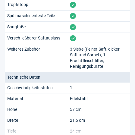
vorhanden
Tropfstopp
vorhanden
Spülmaschinenfeste Teile
vorhanden
Saugfüße
vorhanden
Verschließbarer Saftauslass
Weiteres Zubehör
3 Siebe (Feiner Saft, dicker
Saft und Sorbet), 1
Fruchtfleischfilter,
Reinigungsbürste
Technische Daten
Geschwindigkeitsstufen
1
Material
Edelstahl
Höhe
57 cm
Breite
21,5 cm
Tiefe
24 cm