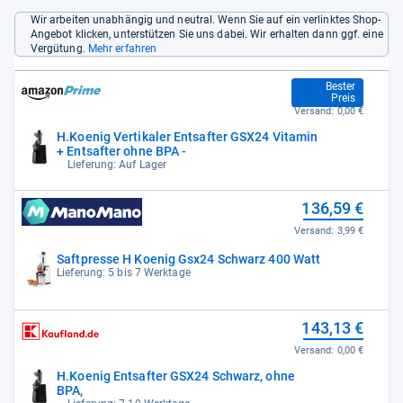
Wir arbeiten unabhängig und neutral. Wenn Sie auf ein verlinktes Shop-
Angebot klicken, unterstützen Sie uns dabei. Wir erhalten dann ggf. eine
Vergütung.
Mehr erfahren
117,90 €
Bester
Preis
Versand:
0,00 €
H.Koenig Vertikaler Entsafter GSX24 Vitamin
+ Entsafter ohne BPA -
Lieferung: Auf Lager
136,59 €
Versand:
3,99 €
Saftpresse H Koenig Gsx24 Schwarz 400 Watt
Lieferung: 5 bis 7 Werktage
143,13 €
Versand:
0,00 €
H.Koenig Entsafter GSX24 Schwarz, ohne
BPA,