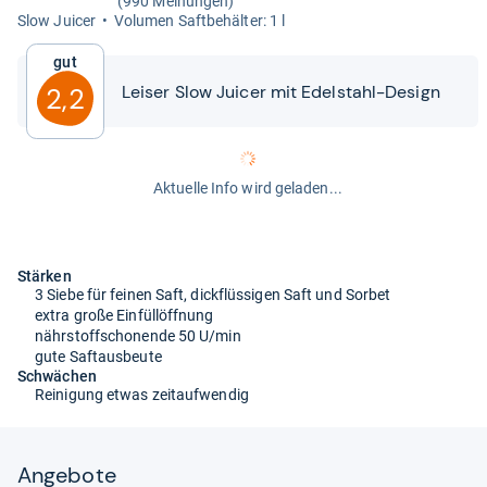
(990 Meinungen)
Slow Jui­cer
Volu­men Saft­be­häl­ter: 1 l
Gut
Lei­ser Slow Jui­cer mit Edel­stahl-​​Design
2,2
Aktuelle Info wird geladen...
Stärken
3 Siebe für feinen Saft, dickflüssigen Saft und Sorbet
extra große Einfüllöffnung
nährstoffschonende 50 U/min
gute Saftausbeute
Schwächen
Reinigung etwas zeitaufwendig
Angebote