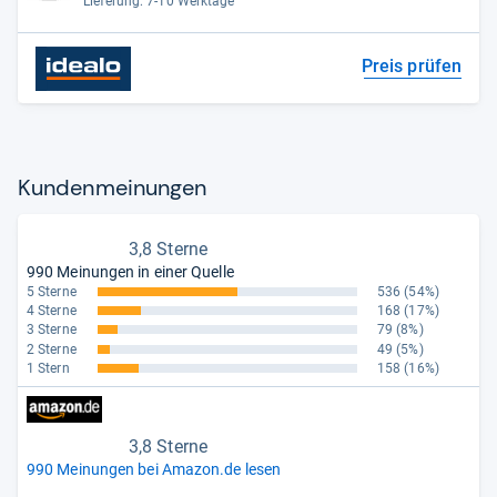
Lieferung: 7-10 Werktage
Preis prüfen
Kun­den­mei­nun­gen
3,8 Sterne
990 Meinungen in einer Quelle
5 Sterne
536
(54%)
4 Sterne
168
(17%)
3 Sterne
79
(8%)
2 Sterne
49
(5%)
1 Stern
158
(16%)
3,8 Sterne
990 Meinungen bei Amazon.de lesen