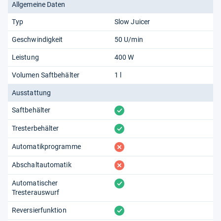
Allgemeine Daten
Typ
Slow Juicer
Geschwindigkeit
50 U/min
Leistung
400 W
Volumen Saftbehälter
1 l
Ausstattung
vorhanden
Saftbehälter
vorhanden
Tresterbehälter
fehlt
Automatikprogramme
fehlt
Abschaltautomatik
vorhanden
Automatischer
Tresterauswurf
vorhanden
Reversierfunktion