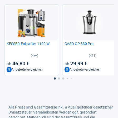
KES­SER Ent­saf­ter 1100 W
CASO CP 330 Pro
(4k+)
(471)
46,80 €
29,99 €
5
8
Angebote vergleichen
Angebote vergleichen
Alle Preise sind Gesamtpreise inkl. aktuell geltender gesetzlicher
Umsatzsteuer. Versandkosten werden ggf. gesondert
berechnet. Maßgeblich sind der Gesamtpreis und die