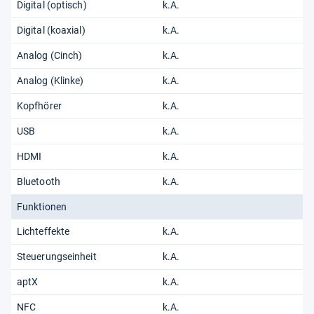
Digital (optisch)
k.A.
Digital (koaxial)
k.A.
Analog (Cinch)
k.A.
Analog (Klinke)
k.A.
Kopfhörer
k.A.
USB
k.A.
HDMI
k.A.
Bluetooth
k.A.
Funktionen
Lichteffekte
k.A.
Steuerungseinheit
k.A.
aptX
k.A.
NFC
k.A.