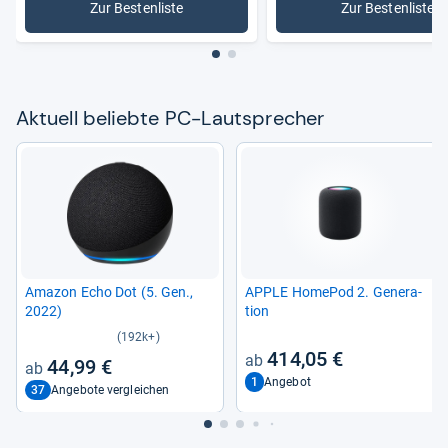
Zur Bestenliste
Zur Bestenliste
: PC-Lautsprecher
: 2.1-PC-
Aktu­ell beliebte PC-​Laut­spre­cher
Ama­zon Echo Dot (5. Gen.,
APPLE Home­Pod 2. Gene­ra­
2022)
tion
(192k+)
414,05 €
44,99 €
1
Angebot
37
Angebote vergleichen