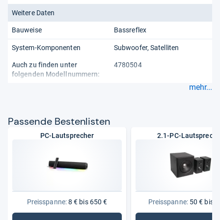
Weitere Daten
Bauweise
Bassreflex
System-Komponenten
Subwoofer
Satelliten
Auch zu finden unter
4780504
folgenden Modellnummern:
mehr...
Pas­sende Bes­ten­lis­ten
PC-Lautsprecher
2.1-PC-Lautspreche
Preisspanne:
8 € bis 650 €
Preisspanne:
50 € bis 3