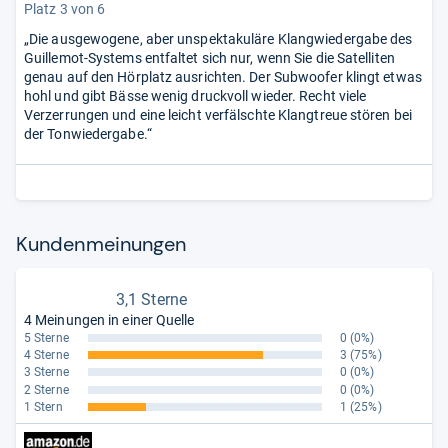
Platz 3 von 6
„Die ausgewogene, aber unspektakuläre Klangwiedergabe des
Guillemot-Systems entfaltet sich nur, wenn Sie die Satelliten
genau auf den Hörplatz ausrichten. Der Subwoofer klingt etwas
hohl und gibt Bässe wenig druckvoll wieder. Recht viele
Verzerrungen und eine leicht verfälschte Klangtreue stören bei
der Tonwiedergabe.“
Kun­den­mei­nun­gen
3,1 Sterne
4 Meinungen in einer Quelle
5 Sterne
0
(0%)
4 Sterne
3
(75%)
3 Sterne
0
(0%)
2 Sterne
0
(0%)
1 Stern
1
(25%)