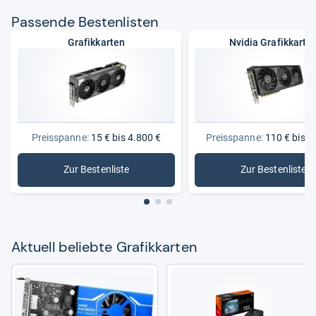
Pas­sende Bes­ten­lis­ten
Grafikkarten
Nvidia Grafikkarte
Preisspanne:
15 € bis 4.800 €
Preisspanne:
110 € bis 4
Zur Bestenliste
Zur Bestenliste
: Grafikkarten
: Nvidia G
Aktu­ell beliebte Gra­fik­kar­ten