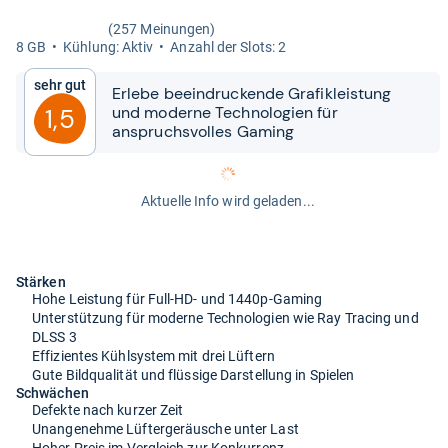
(257 Meinungen)
8 GB
Küh­lung: Aktiv
Anzahl der Slots: 2
Sehr gut
Erlebe beein­dru­ckende Gra­fi­k­leis­tung
und moderne Tech­no­lo­gien für
1,5
anspruchs­vol­les Gaming
Aktuelle Info wird geladen...
Stärken
Hohe Leistung für Full-HD- und 1440p-Gaming
Unterstützung für moderne Technologien wie Ray Tracing und
DLSS 3
Effizientes Kühlsystem mit drei Lüftern
Gute Bildqualität und flüssige Darstellung in Spielen
Schwächen
Defekte nach kurzer Zeit
Unangenehme Lüftergeräusche unter Last