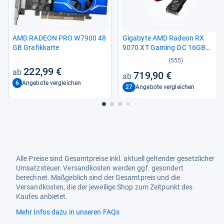
AMD RADEON PRO W7900 48
Giga­byte AMD Radeon RX
GB Gra­fik­karte
9070 XT Gaming OC 16GB
GDDR6
(555)
222,99 €
719,90 €
6
Angebote vergleichen
27
Angebote vergleichen
Alle Preise sind Gesamtpreise inkl. aktuell geltender gesetzlicher
Umsatzsteuer. Versandkosten werden ggf. gesondert
berechnet. Maßgeblich sind der Gesamtpreis und die
Versandkosten, die der jeweilige Shop zum Zeitpunkt des
Kaufes anbietet.
Mehr Infos dazu in unseren FAQs