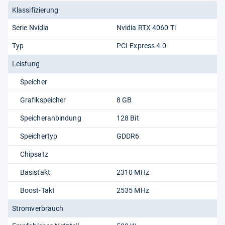
AlkTech
Klassifizierung
Yandex Reviews
Focus.pl
Serie Nvidia
Nvidia RTX 4060 Ti
Typ
PCI-Express 4.0
Leistung
Redaktion von Testberichte.de
Speicher
Grafikspeicher
8 GB
Speicheranbindung
128 Bit
Speichertyp
GDDR6
Chipsatz
Basistakt
2310 MHz
Boost-Takt
2535 MHz
Stromverbrauch