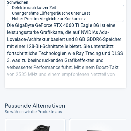
Schwächen
Defekte nach kurzer Zeit
Unangenehme Lüftergeräusche unter Last
Hoher Preis im Vergleich zur Konkurrenz
Die GigaByte GeForce RTX 4060 Ti Eagle 8G ist eine
leistungsstarke Grafikkarte, die auf NVIDIAs Ada-
Lovelace-Architektur basiert und 8 GB GDDR6-Speicher
mit einer 128-Bit-Schnittstelle bietet. Sie unterstützt
fortschrittliche Technologien wie Ray Tracing und DLSS
3, was zu beeindruckenden Grafikeffekten und
verbesserter Performance führt. Mit einem Boost-Takt
von 2535 MHz und einem empfohlenen Netzteil von
500 W ist sie für anspruchsvolle Anwendungen und
Spiele geeignet. Die Karte verfügt über zwei HDMI 2.1a-
und zwei DisplayPort 1.4a-Anschlüsse sowie ein aktives
Kühlsystem mit drei 80-mm-Lüftern, wobei der mittlere
Pas­sende Alter­na­ti­ven
Lüfter in die entgegengesetzte Richtung rotiert, um den
So wählen wir die Produkte aus
Luftstrom zu optimieren. Ihre Abmessungen von 27,2 x
11,5 x 4,1 cm und die Bauform mit zwei Slots
ermöglichen eine einfache Integration in verschiedene