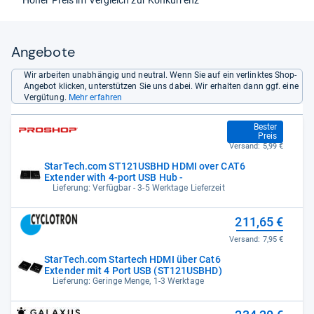
Hoher Preis im Vergleich zur Konkurrenz
Angebote
Wir arbeiten unabhängig und neutral. Wenn Sie auf ein verlinktes Shop-
Angebot klicken, unterstützen Sie uns dabei. Wir erhalten dann ggf. eine
Vergütung.
Mehr erfahren
210,86 €
Bester
Preis
Versand:
5,99 €
StarTech.com ST121USBHD HDMI over CAT6
Extender with 4-port USB Hub -
Lieferung: Verfügbar - 3-5 Werktage Lieferzeit
211,65 €
Versand:
7,95 €
StarTech.com Startech HDMI über Cat6
Extender mit 4 Port USB (ST121USBHD)
Lieferung: Geringe Menge, 1-3 Werktage