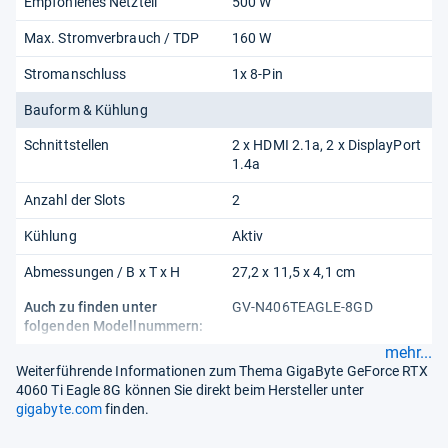
Empfohlenes Netzteil
500 W
Max. Stromverbrauch / TDP
160 W
Stromanschluss
1x 8-Pin
Bauform & Kühlung
Schnittstellen
2 x HDMI 2.1a, 2 x DisplayPort
1.4a
Anzahl der Slots
2
Kühlung
Aktiv
Abmessungen / B x T x H
27,2 x 11,5 x 4,1 cm
Auch zu finden unter
GV-N406TEAGLE-8GD
folgenden Modellnummern:
mehr...
Weiterführende Informationen zum Thema GigaByte GeForce RTX
4060 Ti Eagle 8G können Sie direkt beim Hersteller unter
gigabyte.com
finden.