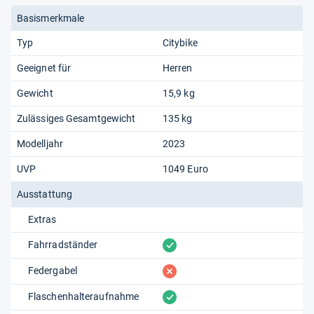
Basismerkmale
Typ
Citybike
Geeignet für
Herren
Gewicht
15,9 kg
Zulässiges Gesamtgewicht
135 kg
Modelljahr
2023
UVP
1049 Euro
Ausstattung
Extras
vorhanden
Fahrradständer
fehlt
Federgabel
vorhanden
Flaschenhalteraufnahme