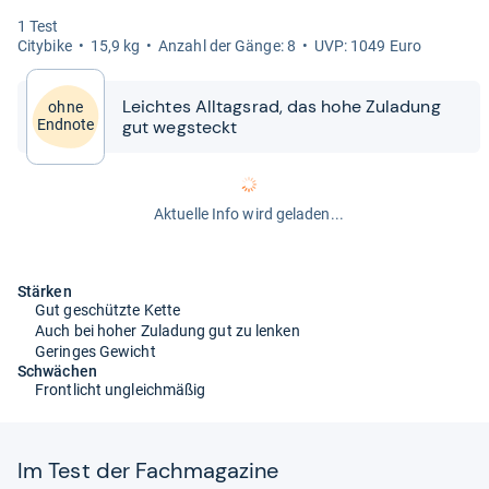
1 Test
City­bike
15,9 kg
Anzahl der Gänge: 8
UVP: 1049 Euro
Leich­tes All­tags­rad, das hohe Zula­dung
ohne
gut weg­steckt
Endnote
Aktuelle Info wird geladen...
Stärken
Gut geschützte Kette
Auch bei hoher Zuladung gut zu lenken
Geringes Gewicht
Schwächen
Frontlicht ungleichmäßig
Im Test der Fach­ma­ga­zine