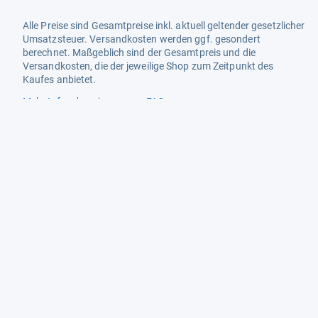
Alle Preise sind Gesamtpreise inkl. aktuell geltender gesetzlicher
Umsatzsteuer. Versandkosten werden ggf. gesondert
berechnet. Maßgeblich sind der Gesamtpreis und die
Versandkosten, die der jeweilige Shop zum Zeitpunkt des
Kaufes anbietet.
Mehr Infos dazu in unseren FAQs
Newsletter
Neutrale Ratgeber – hilfreich für Ihre
Produktwahl
Gut getestete Produkte – passend zur
Jahreszeit
Tipps & Tricks