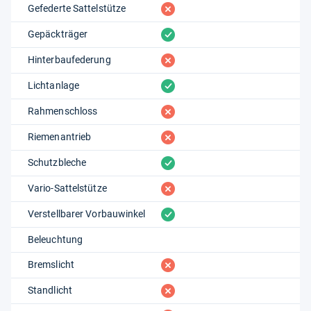
fehlt
Gefederte Sattelstütze
vorhanden
Gepäckträger
fehlt
Hinterbaufederung
vorhanden
Lichtanlage
fehlt
Rahmenschloss
fehlt
Riemenantrieb
vorhanden
Schutzbleche
fehlt
Vario-Sattelstütze
vorhanden
Verstellbarer Vorbauwinkel
Beleuchtung
fehlt
Bremslicht
fehlt
Standlicht