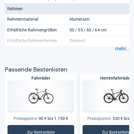
Rahmen
Rahmenmaterial
Aluminium
Erhältliche Rahmengrößen
50 / 55 / 60 / 64 cm
Erhältliche Rahmenformen
Diamant
mehr...
Pas­sende Bes­ten­lis­ten
Fahrräder
Herrenfahrräder
Preisspanne:
90 € bis 1.150 €
Preisspanne:
330 € bis 1
Zur Bestenliste
Zur Bestenliste