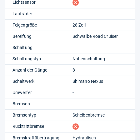
fehlt
Lichtsensor
Laufräder
Felgengröße
28 Zoll
Bereifung
Schwalbe Road Cruiser
Schaltung
Schaltungstyp
Nabenschaltung
Anzahl der Gänge
8
Schaltwerk
Shimano Nexus
Umwerfer
-
Bremsen
Bremsentyp
Scheibenbremse
fehlt
Rücktrittbremse
Bremskraftübertragung
Hydraulisch