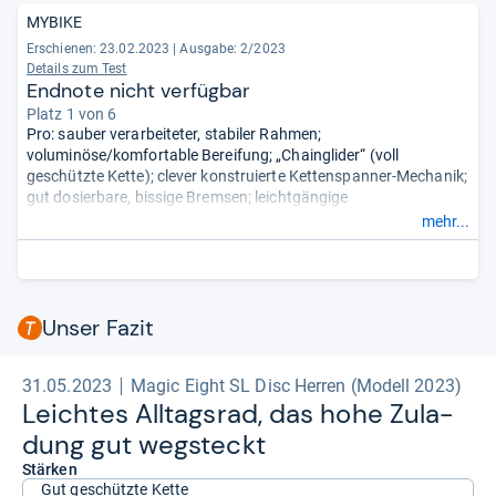
MYBIKE
Erschienen: 23.02.2023
|
Ausgabe: 2/2023
Details zum Test
Endnote nicht verfügbar
Platz 1 von 6
Pro: sauber verarbeiteter, stabiler Rahmen;
voluminöse/komfortable Bereifung; „Chainglider“ (voll
geschützte Kette); clever konstruierte Kettenspanner-Mechanik;
gut dosierbare, bissige Bremsen; leichtgängige
Nabenschaltung; hohe Laufruhe auch bei Zuladung.
mehr...
Contra: Spritzschutz hinten wackelt; Frontleuchte mit mäßiger
Ausleuchtung; billige Kurbel, muss bei Kettenblattverschleiß
komplett getauscht werden; schwere Laufräder; Griffe sitzen
locker.
- Zusammengefasst durch unsere Redaktion.
Unser Fazit
31.05.2023
Magic Eight SL Disc Herren (Modell 2023)
Leich­tes All­tags­rad, das hohe Zula­
dung gut weg­steckt
Stärken
Gut geschützte Kette