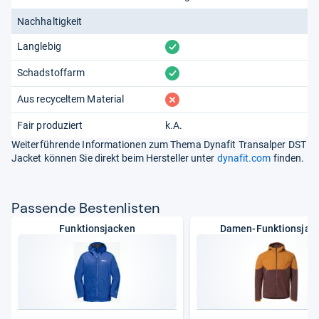
Nachhaltigkeit
vorhanden
Langlebig
vorhanden
Schadstoffarm
fehlt
Aus recyceltem Material
Fair produziert
k.A.
Weiterführende Informationen zum Thema Dynafit Transalper DST
Jacket können Sie direkt beim Hersteller unter
dynafit.com
finden.
Pas­sende Bes­ten­lis­ten
Funktionsjacken
Damen-Funktionsjac