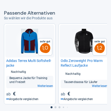
Pas­sende Alter­na­ti­ven
So wählen wir die Produkte aus
Sehr gut
Sehr gut
1,0
1,2
Adi­das Terrex Multi Softs­hell­
Odlo Zero­weight Pro Warm
ja­cke
Reflect Lauf­ja­cke
Nachhaltig
Nachhaltig
Bequeme Jacke für Trai­ning
und Frei­zeit
Tau­send­sassa für Läu­fer
Weiterlesen
Weiterlesen
€
€
Angebote vergleichen
Angebote vergleichen