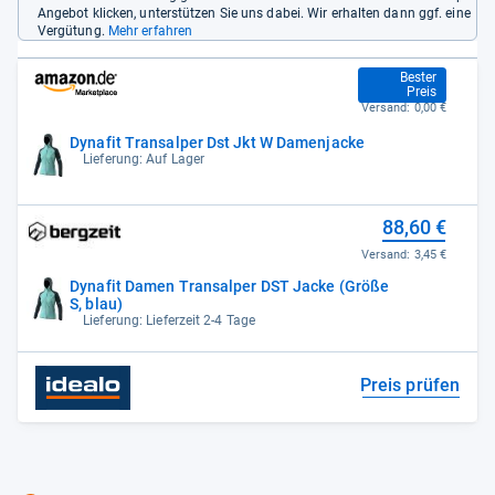
Angebot klicken, unterstützen Sie uns dabei. Wir erhalten dann ggf. eine
Vergütung.
Mehr erfahren
88,60 €
Bester
Preis
Versand:
0,00 €
Dynafit Transalper Dst Jkt W Damenjacke
Lieferung: Auf Lager
88,60 €
Versand:
3,45 €
Dynafit Damen Transalper DST Jacke (Größe
S, blau)
Lieferung: Lieferzeit 2-4 Tage
Preis prüfen