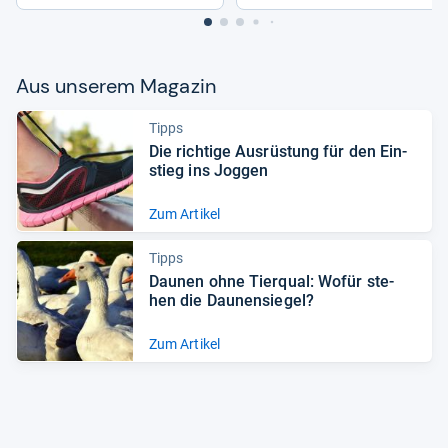
Aus unse­rem Maga­zin
Tipps
Die rich­tige Aus­rüs­tung für den Ein­
stieg ins Jog­gen
Zum Artikel
Tipps
Dau­nen ohne Tier­qual: Wofür ste­
hen die Dau­nen­sie­gel?
Zum Artikel