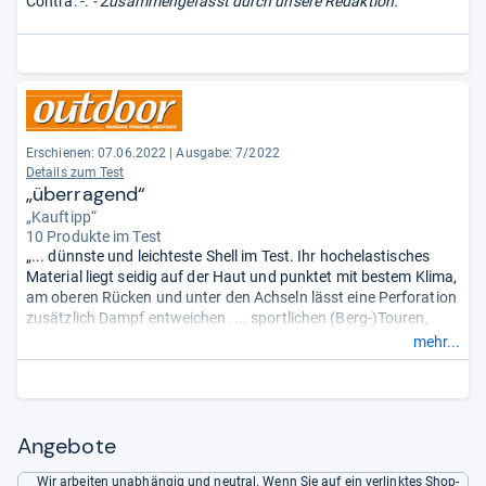
Contra: -.
- Zusammengefasst durch unsere Redaktion.
Erschienen: 07.06.2022
|
Ausgabe: 7/2022
Details zum Test
„überragend“
„Kauftipp“
10 Produkte im Test
„... dünnste und leichteste Shell im Test. Ihr hochelastisches
Material liegt seidig auf der Haut und punktet mit bestem Klima,
am oberen Rücken und unter den Achseln lässt eine Perforation
zusätzlich Dampf entweichen. ... sportlichen (Berg-)Touren,
beim Trailrunning und Biken - zumal sie Wind stark ausbremst,
mehr...
Niesel rund 30 Minuten lang abperlen lässt und blitzartig
trocknet. ... eine top Wahl für Sport-Begeisterte.“
Angebote
Wir arbeiten unabhängig und neutral. Wenn Sie auf ein verlinktes Shop-