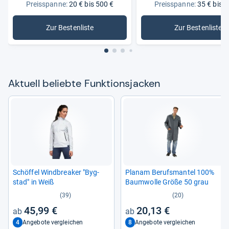
Preisspanne:
20 € bis 500 €
Preisspanne:
35 € bis 3
Zur Bestenliste
Zur Bestenliste
: Funktionsjacken
: Damen-F
Aktu­ell beliebte Funk­ti­ons­ja­cken
Schöf­fel Wind­brea­ker "Byg­
Pla­nam Berufs­man­tel 100%
stad" in Weiß
Baum­wolle Größe 50 grau
(39)
(20)
45,99 €
20,13 €
4
8
Angebote vergleichen
Angebote vergleichen