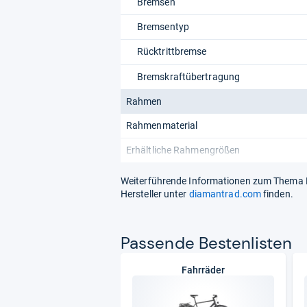
Bremsen
Bremsentyp
Rücktrittbremse
Bremskraftübertragung
Rahmen
Rahmenmaterial
Erhältliche Rahmengrößen
Weiterführende Informationen zum Thema D
Hersteller unter
diamantrad.com
finden.
Pas­sende Bes­ten­lis­ten
Fahrräder