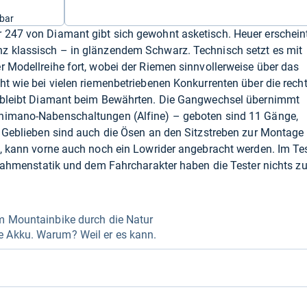
bar
 247 von Diamant gibt sich gewohnt asketisch. Heuer erschein
z klassisch – in glänzendem Schwarz. Technisch setzt es mit
r Modellreihe fort, wobei der Riemen sinnvollerweise über das
ht wie bei vielen riemenbetriebenen Konkurrenten über die rech
s bleibt Diamant beim Bewährten. Die Gangwechsel übernimmt
Shimano-Nabenschaltungen (Alfine) – geboten sind 11 Gänge,
. Geblieben sind auch die Ösen an den Sitzstreben zur Montage
t, kann vorne auch noch ein Lowrider angebracht werden. Im Te
r Rahmenstatik und dem Fahrcharakter haben die Tester nichts z
em Mountainbike durch die Natur
e Akku. Warum? Weil er es kann.