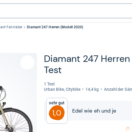
ant Fahrräder
Diamant 247 Herren (Modell 2020)
Dia­mant 247 Her­re
Test
1 Test
Urban Bike, City­bike
14,4 kg
Anzahl der Gän
Sehr gut
Edel wie eh und je
1,0