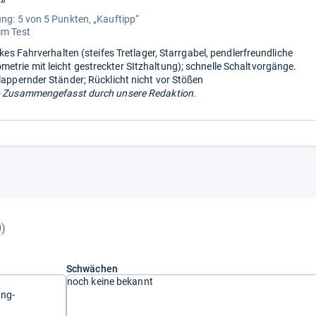
“
ung: 5 von 5 Punkten, „Kauftipp“
im Test
inkes Fahrverhalten (steifes Tretlager, Starrgabel, pendlerfreundliche
trie mit leicht gestreckter SItzhaltung); schnelle Schaltvorgänge.
klappernder Ständer; Rücklicht nicht vor Stößen
 Zusammengefasst durch unsere Redaktion.
0)
Schwächen
noch keine bekannt
ang-