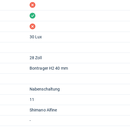
fehlt
vorhanden
fehlt
30 Lux
28 Zoll
Bontrager H2 40 mm
Nabenschaltung
11
Shimano Alfine
-