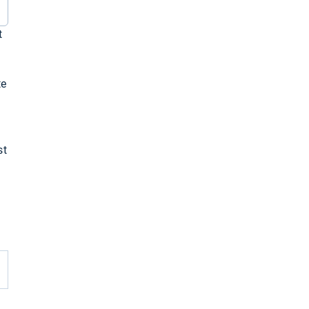
t
te
st
u