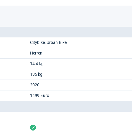
Citybike
Urban Bike
Herren
14,4 kg
135 kg
2020
1499 Euro
vorhanden