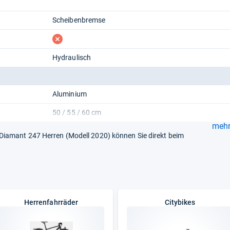
Scheibenbremse
fehlt
Hydraulisch
Aluminium
50 / 55 / 60 cm
mehr.
iamant 247 Herren (Modell 2020) können Sie direkt beim
Herrenfahrräder
Citybikes