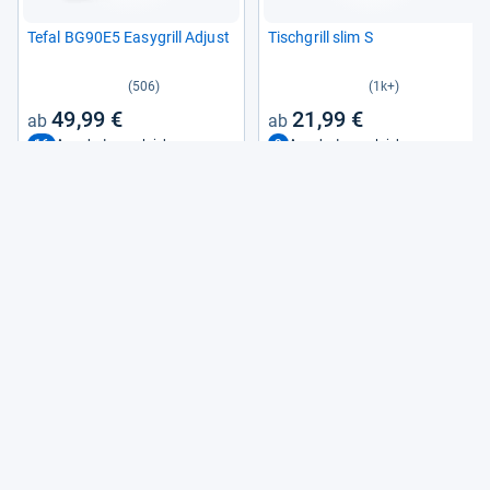
Tefal BG90E5 Easy­grill Adjust
Tisch­grill slim S
(506)
(1k+)
49,99 €
21,99 €
16
9
Angebote vergleichen
Angebote vergleichen
Alle Preise sind Gesamtpreise inkl. aktuell geltender gesetzlicher
Umsatzsteuer. Versandkosten werden ggf. gesondert
berechnet. Maßgeblich sind der Gesamtpreis und die
Versandkosten, die der jeweilige Shop zum Zeitpunkt des
Kaufes anbietet.
Mehr Infos dazu in unseren FAQs