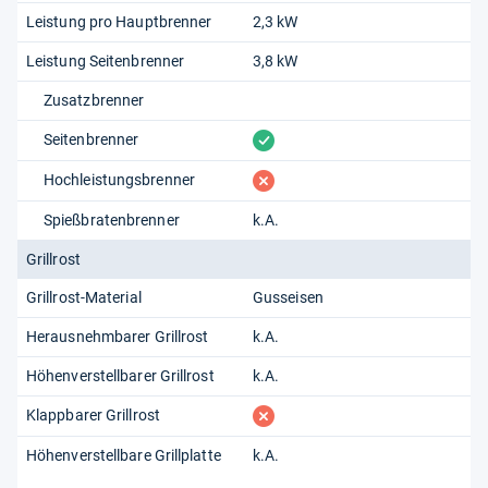
Leistung pro Hauptbrenner
2,3 kW
Leistung Seitenbrenner
3,8 kW
Zusatzbrenner
vorhanden
Seitenbrenner
fehlt
Hochleistungsbrenner
Spießbratenbrenner
k.A.
Grillrost
Grillrost-Material
Gusseisen
Herausnehmbarer Grillrost
k.A.
Höhenverstellbarer Grillrost
k.A.
fehlt
Klappbarer Grillrost
Höhenverstellbare Grillplatte
k.A.