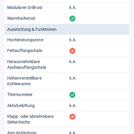
Modularer Grillrost
k.A.
vorhanden
Warmhalterost
Ausstattung & Funktionen
Hochleistungszone
k.A.
fehlt
Fettauffangschale
Herausnehmbare
k.A.
Ascheauffangschale
Höhenverstellbare
k.A.
Kohlewanne
vorhanden
Thermometer
Aktivbelüftung
k.A.
fehlt
Klapp- oder abnehmbare
Seitentische
App-Anbindung
k.A.