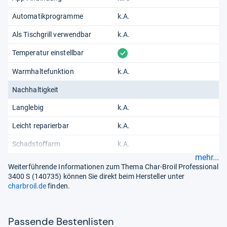
Automatikprogramme
k.A.
Als Tischgrill verwendbar
k.A.
vorhanden
Temperatur einstellbar
Warmhaltefunktion
k.A.
Nachhaltigkeit
Langlebig
k.A.
Leicht reparierbar
k.A.
Schadstoffarm
k.A.
mehr...
Weiterführende Informationen zum Thema Char-Broil Professional
3400 S (140735) können Sie direkt beim Hersteller unter
charbroil.de
finden.
Pas­sende Bes­ten­lis­ten