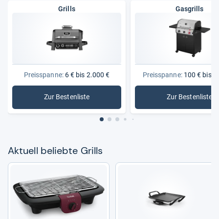
Grills
Gasgrills
Preisspanne:
6 € bis 2.000 €
Preisspanne:
100 € bis 1
Zur Bestenliste
Zur Bestenliste
: Grills
: Gasgrills
Aktu­ell beliebte Grills