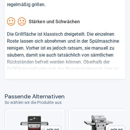
regelmäßig grillen.
Stärken und Schwächen
Die Grillfläche ist klassisch dreigeteilt. Die einzelnen
Roste lassen sich abnehmen und in der Spülmaschine
reinigen. Vorher ist es jedoch ratsam, sie manuell zu
säubern, damit sie auch tatsächlich von sämtlichen
Rückständen befreit werden können. Oberhalb der
Grillfläche befindet sich der Warmhaltebereich, hier ist
es auch warm genug, um Gemüse zu garen. Der
Professionell 3400 ist mit Infrarot-Technologie
ausgestattet. Das bedeutet, dass die Hitze direkt ans
Pas­sende Alter­na­ti­ven
Grillgut weitergegeben wird. Und das schmeckt man,
So wählen wir die Produkte aus
sagen zumindest Kundenstimmen. Der Deckel vom
3400S ist mit einem breiten Griff versehen. Dieser lässt
sich auch ohne Handschuhe anfassen. Vorne auf der
Haube ist das Thermometer gut sichtbar platziert. Die
Sehr gut
Sehr gut