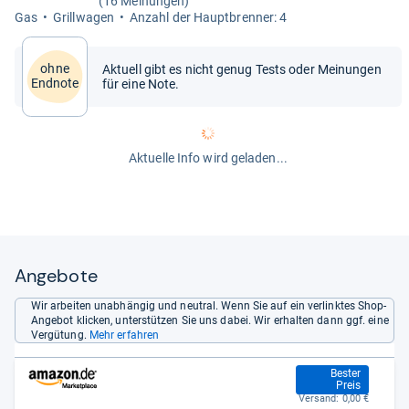
(16 Meinungen)
Gas
Grill­wa­gen
Anzahl der Haupt­bren­ner: 4
ohne
Aktuell gibt es nicht genug Tests oder Meinungen
Endnote
für eine Note.
Aktuelle Info wird geladen...
Angebote
Wir arbeiten unabhängig und neutral. Wenn Sie auf ein verlinktes Shop-
Angebot klicken, unterstützen Sie uns dabei. Wir erhalten dann ggf. eine
Vergütung.
Mehr erfahren
449,99 €
Bester
Preis
Versand:
0,00 €