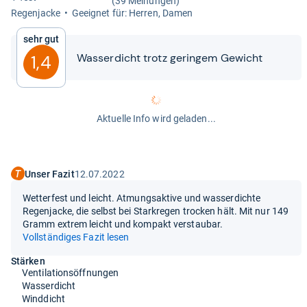
(39 Meinungen)
Regen­ja­cke
Geeig­net für: Her­ren, Damen
Sehr gut
Was­ser­dicht trotz gerin­gem Gewicht
1,4
Aktuelle Info wird geladen...
Unser Fazit
12.07.2022
Wetterfest und leicht. Atmungsaktive und wasserdichte
Regenjacke, die selbst bei Starkregen trocken hält. Mit nur 149
Gramm extrem leicht und kompakt verstaubar.
Vollständiges Fazit lesen
Stärken
Ventilationsöffnungen
Wasserdicht
Winddicht