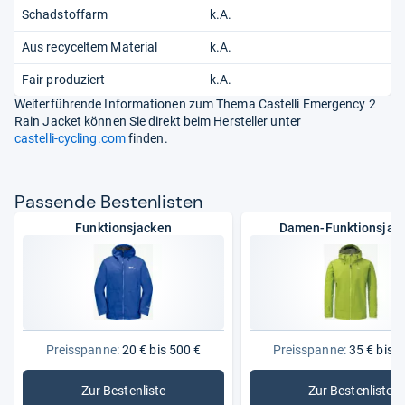
Schadstoffarm
k.A.
Aus recyceltem Material
k.A.
Fair produziert
k.A.
Weiterführende Informationen zum Thema Castelli Emergency 2
Rain Jacket können Sie direkt beim Hersteller unter
castelli-cycling.com
finden.
Pas­sende Bes­ten­lis­ten
Funktionsjacken
Damen-Funktionsjac
Preisspanne:
20 € bis 500 €
Preisspanne:
35 € bis 3
Zur Bestenliste
Zur Bestenliste
: Funktionsjacken
: Damen-F