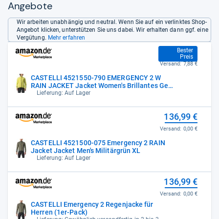
Angebote
Wir arbeiten unabhängig und neutral. Wenn Sie auf ein verlinktes Shop-
Angebot klicken, unterstützen Sie uns dabei. Wir erhalten dann ggf. eine
Vergütung.
Mehr erfahren
83,80 €
Bester
Preis
Versand:
7,88 €
CASTELLI 4521550-790 EMERGENCY 2 W
RAIN JACKET Jacket Women's Brillantes Gelb
L
Lieferung: Auf Lager
136,99 €
Versand:
0,00 €
CASTELLI 4521500-075 Emergency 2 RAIN
Jacket Jacket Men's Militärgrün XL
Lieferung: Auf Lager
136,99 €
Versand:
0,00 €
CASTELLI Emergency 2 Regenjacke für
Herren (1er-Pack)