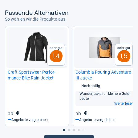
Pas­sende Alter­na­ti­ven
So wählen wir die Produkte aus
Sehr gut
Sehr gut
1,4
1,5
Craft Sports­wear Per­for­
Colum­bia Pou­ring Adven­ture
mance Bike Rain Jacket
III Jacke
Nachhaltig
Wan­der­ja­cke für klei­nere Geld­
beu­tel
Weiterlesen
€
€
Angebote vergleichen
Angebote vergleichen