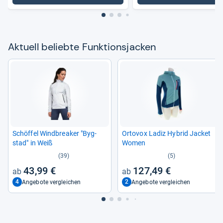
Aktu­ell beliebte Funk­ti­ons­ja­cken
Schöf­fel Wind­brea­ker "Byg­
Orto­vox Ladiz Hybrid Jacket
stad" in Weiß
Women
(39)
(5)
43,99 €
127,49 €
4
2
Angebote vergleichen
Angebote vergleichen