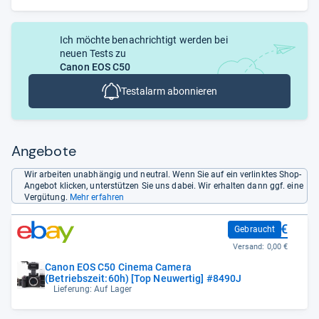
Ich möchte benachrichtigt werden bei
neuen Tests zu
Canon EOS C50
Testalarm abonnieren
Angebote
Wir arbeiten unabhängig und neutral. Wenn Sie auf ein verlinktes Shop-
Angebot klicken, unterstützen Sie uns dabei. Wir erhalten dann ggf. eine
Vergütung.
Mehr erfahren
2.887,87 €
Gebraucht
Versand:
0,00 €
Canon EOS C50 Cinema Camera
(Betriebszeit:60h) [Top Neuwertig] #8490J
Lieferung: Auf Lager