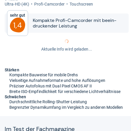
Ultra-​HD (4K)
Profi-​Cam­cor­der
Touch­s­creen
Sehr gut
Kom­pakte Profi-​​Cam­cor­der mit beein­
1,4
dru­cken­der Leis­tung
Aktuelle Info wird geladen...
Stärken
Kompakte Bauweise für mobile Drehs
Vielseitige Aufnahmeformate und hohe Auflösungen
Präziser Autofokus mit Dual Pixel CMOS AF II
Breite ISO-Empfindlichkeit für verschiedene Lichtverhältnisse
Schwächen
Durchschnittliche Rolling-Shutter-Leistung
Begrenzter Dynamikumfang im Vergleich zu anderen Modellen
Im Test der Fach­ma­ga­zine