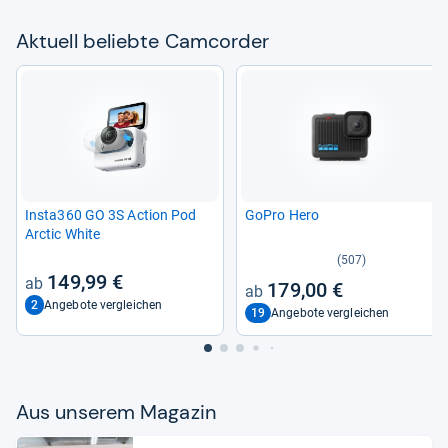
Aktu­ell beliebte Cam­cor­der
Insta360 GO 3S Action Pod
GoPro Hero
Arc­tic White
(507)
149,99 €
179,00 €
2
Angebote vergleichen
19
Angebote vergleichen
Aus unse­rem Maga­zin