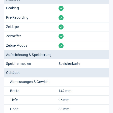
vorhanden
Peaking
vorhanden
Pre-Recording
vorhanden
Zeitlupe
vorhanden
Zeitraffer
vorhanden
Zebra-Modus
Aufzeichnung & Speicherung
Speichermedien
Speicherkarte
Gehäuse
Abmessungen & Gewicht
Breite
142 mm
Tiefe
95 mm
Höhe
88 mm