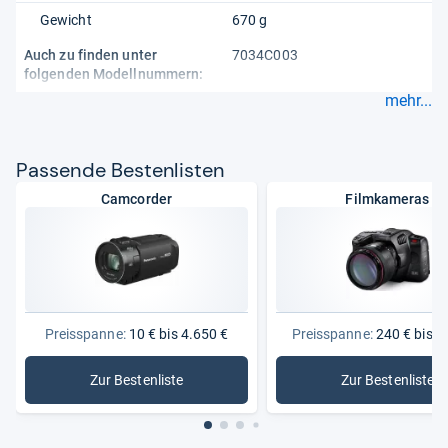
Gewicht
670 g
Auch zu finden unter
7034C003
folgenden Modellnummern:
mehr...
Pas­sende Bes­ten­lis­ten
Camcorder
Filmkameras
Preisspanne:
10 € bis 4.650 €
Preisspanne:
240 € bis 4
Zur Bestenliste
Zur Bestenliste
: Camcorder
: Filmkam