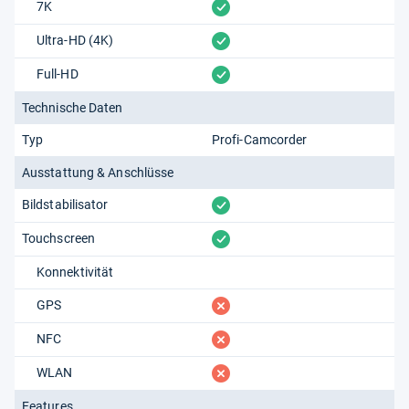
vorhanden
7K
vorhanden
Ultra-HD (4K)
vorhanden
Full-HD
Technische Daten
Typ
Profi-Camcorder
Ausstattung & Anschlüsse
vorhanden
Bildstabilisator
vorhanden
Touchscreen
Konnektivität
fehlt
GPS
fehlt
NFC
fehlt
WLAN
Features