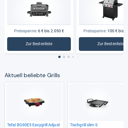
Preisspanne:
6 € bis 2.050 €
Preisspanne:
100 € bis 1
Zur Bestenliste
Zur Bestenliste
: Grills
: Gasgrills
Aktu­ell beliebte Grills
Tefal BG90E5 Easy­grill Adjust
Tisch­grill slim S