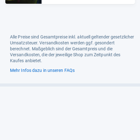
Alle Preise sind Gesamtpreise inkl. aktuell geltender gesetzlicher
Umsatzsteuer. Versandkosten werden ggf. gesondert
berechnet. Maßgeblich sind der Gesamtpreis und die
Versandkosten, die der jeweilige Shop zum Zeitpunkt des
Kaufes anbietet.
Mehr Infos dazu in unseren FAQs
Newsletter
Neutrale Ratgeber – hilfreich für Ihre
Produktwahl
Gut getestete Produkte – passend zur
Jahreszeit
Tipps & Tricks