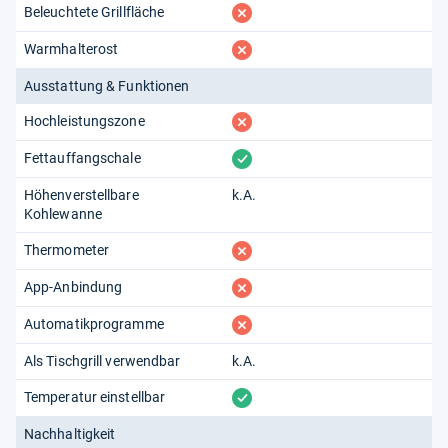
fehlt
Beleuchtete Grillfläche
fehlt
Warmhalterost
Ausstattung & Funktionen
fehlt
Hochleistungszone
vorhanden
Fettauffangschale
Höhenverstellbare
k.A.
Kohlewanne
fehlt
Thermometer
fehlt
App-Anbindung
fehlt
Automatikprogramme
Als Tischgrill verwendbar
k.A.
vorhanden
Temperatur einstellbar
Nachhaltigkeit