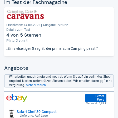
Im Test der Fach­ma­ga­zine
Erschienen: 14.06.2022
|
Ausgabe: 7/2022
Details zum Test
4 von 5 Sternen
Platz 2 von 4
„Ein vielseitiger Gasgrill, der prima zum Camping passt.“
Angebote
Wir arbeiten unabhängig und neutral. Wenn Sie auf ein verlinktes Shop-
Angebot klicken, unterstützen Sie uns dabei. Wir erhalten dann ggf. eine
Vergütung.
Mehr erfahren
163,99 €
Bester
Preis
Versand:
5,99 €
Safari Chef 30 Compact
Lieferung: Auf Lager