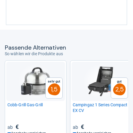
Pas­sende Alter­na­ti­ven
So wählen wir die Produkte aus
Sehr gut
Gut
1,5
2,5
Cobb-​Grill Gas-​Grill
Cam­pingaz 1 Series Com­pact
EX CV
€
€