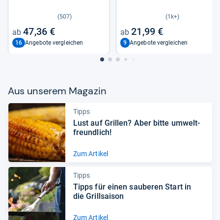
(507)
(1k+)
47,36 €
21,99 €
16
9
Angebote vergleichen
Angebote vergleichen
Aus unse­rem Maga­zin
Tipps
Lust auf Gril­len? Aber bitte umwelt­
freund­lich!
Zum Artikel
Tipps
Tipps für einen sau­be­ren Start in
die Grill­sai­son
Zum Artikel