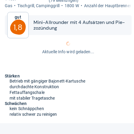
(79 Meinungen)
Gas
Tisch­grill, Cam­ping­grill
1800 W
Anzahl der Haupt­bren­ner: 
Gut
Mini-​​All­roun­der mit 4 Auf­sät­zen und Pie­
1,8
zo­zün­dung
Aktuelle Info wird geladen...
Stärken
Betrieb mit gängiger Bajonett-Kartusche
durchdachte Konstruktion
Fettauffangschale
mit stabiler Tragetasche
Schwächen
kein Schnäppchen
relativ schwer zu reinigen