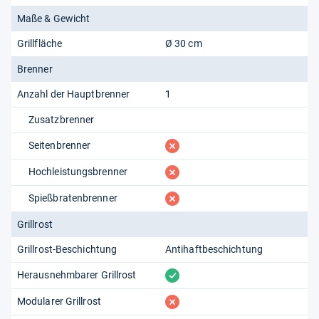
Maße & Gewicht
Grillfläche
Ø 30 cm
Brenner
Anzahl der Hauptbrenner
1
Zusatzbrenner
fehlt
Seitenbrenner
fehlt
Hochleistungsbrenner
fehlt
Spießbratenbrenner
Grillrost
Grillrost-Beschichtung
Antihaftbeschichtung
vorhanden
Herausnehmbarer Grillrost
fehlt
Modularer Grillrost