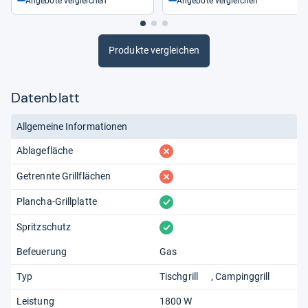
Angebote vergleichen
Angebote vergleichen
Produkte vergleichen
Datenblatt
Allgemeine Informationen
fehlt
Ablagefläche
fehlt
Getrennte Grillflächen
vorhanden
Plancha-Grillplatte
vorhanden
Spritzschutz
Befeuerung
Gas
Typ
Tischgrill
Campinggrill
Leistung
1800 W