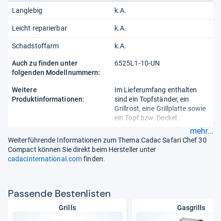
Langlebig
k.A.
Leicht reparierbar
k.A.
Schadstoffarm
k.A.
Auch zu finden unter
6525L1-10-UN
folgenden Modellnummern:
Weitere
Im Lieferumfang enthalten
Produktinformationen:
sind ein Topfständer, ein
Grillrost, eine Grillplatte sowie
ein Topf bzw. Deckel.
mehr...
Weiterführende Informationen zum Thema Cadac Safari Chef 30
Compact können Sie direkt beim Hersteller unter
cadacinternational.com
finden.
Pas­sende Bes­ten­lis­ten
Grills
Gasgrills