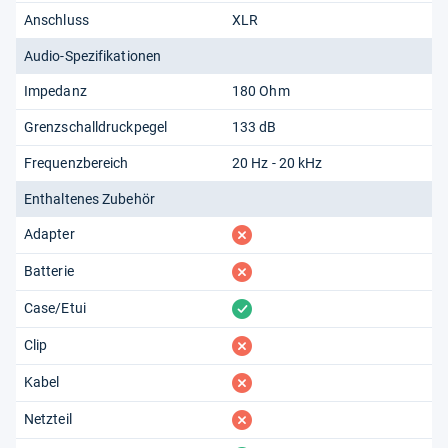
Anschluss
XLR
Audio-Spezifikationen
Impedanz
180 Ohm
Grenzschalldruckpegel
133 dB
Frequenzbereich
20 Hz - 20 kHz
Enthaltenes Zubehör
fehlt
Adapter
fehlt
Batterie
vorhanden
Case/Etui
fehlt
Clip
fehlt
Kabel
fehlt
Netzteil