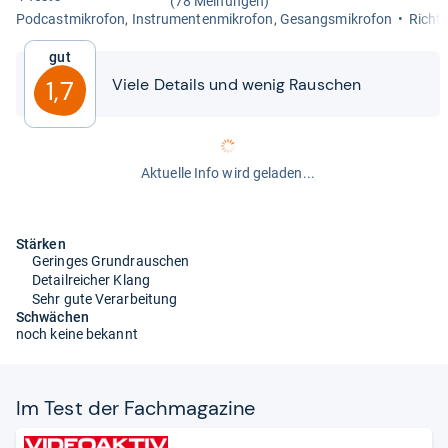
(78 Meinungen)
Pod­cast­mi­kro­fon, Instru­men­ten­mi­kro­fon, Gesangs­mi­kro­fon
Richt­c
Gut
Viele Details und wenig Rau­schen
1,7
Aktuelle Info wird geladen...
Stärken
Geringes Grundrauschen
Detailreicher Klang
Sehr gute Verarbeitung
Schwächen
noch keine bekannt
Im Test der Fach­ma­ga­zine