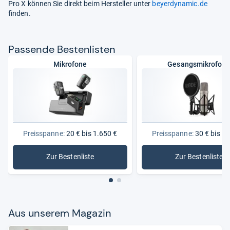
Pro X können Sie direkt beim Hersteller unter
beyerdynamic.de
finden.
Pas­sende Bes­ten­lis­ten
Mikrofone
Gesangsmikrofon
Preisspanne:
20 € bis 1.650 €
Preisspanne:
30 € bis 1.
Zur Bestenliste
Zur Bestenliste
: Mikrofone
: Gesang
Aus unse­rem Maga­zin