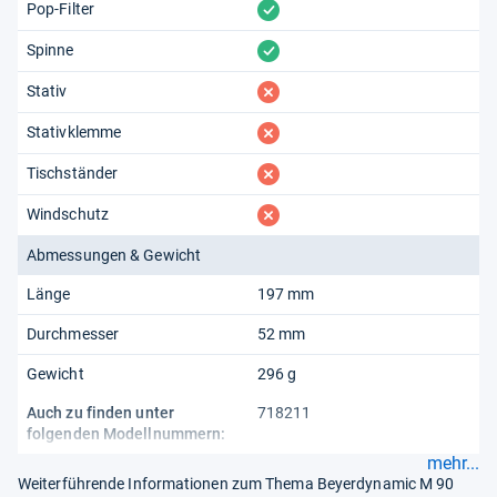
vorhanden
Pop-Filter
vorhanden
Spinne
fehlt
Stativ
fehlt
Stativklemme
fehlt
Tischständer
fehlt
Windschutz
Abmessungen & Gewicht
Länge
197 mm
Durchmesser
52 mm
Gewicht
296 g
Auch zu finden unter
718211
folgenden Modellnummern:
mehr...
Weiterführende Informationen zum Thema Beyerdynamic M 90