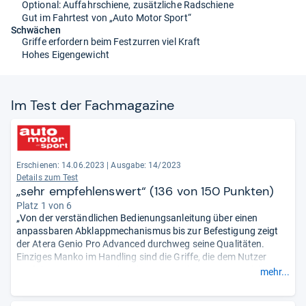
Optional: Auffahrschiene, zusätzliche Radschiene
Gut im Fahrtest von „Auto Motor Sport“
Schwächen
Griffe erfordern beim Festzurren viel Kraft
Hohes Eigengewicht
Im Test der Fach­ma­ga­zine
Erschienen: 14.06.2023
|
Ausgabe: 14/2023
Details zum Test
„sehr empfehlenswert“ (136 von 150 Punkten)
Platz 1 von 6
„Von der verständlichen Bedienungsanleitung über einen
anpassbaren Abklappmechanismus bis zur Befestigung zeigt
der Atera Genio Pro Advanced durchweg seine Qualitäten.
Einziges Manko im Handling sind die Griffe, die dem Nutzer
Kraft beim Festzurren abverlangen. Doch genauso stark halten
mehr...
die Räder ... Positiv: Nur wenn der Schlüssel steckt, lassen sich
die Laschen lösen, die über eine stabile Ratschenfunktion