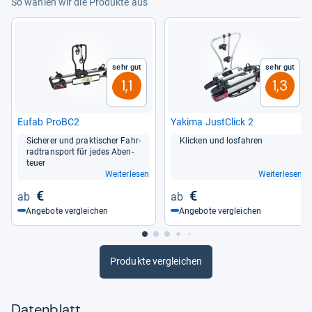
So wählen wir die Produkte aus
Sehr gut
Sehr gut
1,1
1,3
Eufab ProBC2
Yakima Just­Click 2
Siche­rer und prak­ti­scher Fahr­
Kli­cken und los­fah­ren
radtrans­port für jedes Aben­
teuer
Weiterlesen
Weiterlesen
€
€
Angebote vergleichen
Angebote vergleichen
Produkte vergleichen
Datenblatt