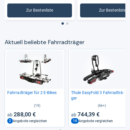
Zur Bestenliste
Zur Bestenliste
: Fahrradträger
: Atera F
Aktu­ell beliebte Fahr­rad­t­rä­ger
Fahr­rad­t­rä­ger für 2 E-​Bikes
Thule Easy­Fold 3 Fahr­rad­t­rä­
ger
(19)
(6k+)
288,00 €
744,39 €
2
14
Angebote vergleichen
Angebote vergleichen