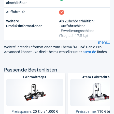
abschließbar
fehlt
Auffahrhilfe
Weitere
Als Zubehör erhältlich:
Produktinformationen:
- Auffahrschiene
- Erweiterungsschiene
(Traglast: 17,5 kg)
mehr...
Weiterführende Informationen zum Thema "ATERA" Genio Pro
Advanced können Sie direkt beim Hersteller unter
atera.de
finden.
Pas­sende Bes­ten­lis­ten
Fahrradträger
Atera Fahrradträge
Preisspanne:
20 € bis 1.000 €
Preisspanne:
110 € bis 