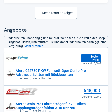
Mehr Tests anzeigen
Angebote
Wir arbeiten unabhängig und neutral. Wenn Sie auf ein verlinktes Shop-
Angebot klicken, unterstützen Sie uns dabei. Wir erhalten dann ggf. eine
Vergütung.
Mehr erfahren
599,00 €
Bester
Preis
Versand:
0,00 €
Atera 022780 PKW Fahrradträger Genio Pro
Advanced, faltbar mit Rückleuchten -
Lieferung: siehe Händler
648,00 €
Versand:
0,00 €
Atera Genio Pro Fahrradträger für 2 E-Bikes
Kupplungsträger faltbar AHK 022780
Lieferung: 5-7 Werktage