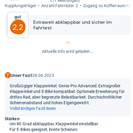
(71 Meinungen)
Kupp­lungs­trä­ger
Anzahl Fahr­rä­der: 2
Zugang zu Kof­fer­raum mög
Gut
Extra­weit abklapp­bar und sicher im
2,2
Fahr­test
Aktuelle Info wird geladen...
Unser Fazit
28.06.2023
Großzügiger Klappwinkel. Genio Pro Advanced: Extragroßer
Klappwinkel und E-Bike kompatibel. Optionale Erweiterung für
drittes Rad, aber begrenzte Belastbarkeit. Durchschnittlicher
Schienenabstand und hohes Eigengewicht.
Vollständiges Fazit lesen
Stärken
Um 80 Grad abklappbar, Klappwinkel einstellbar
Für E-Bikes geeignet, breite Schienen