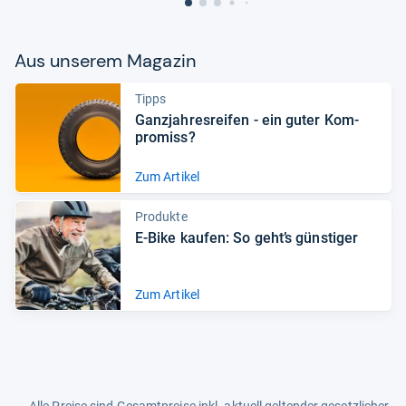
Aus unse­rem Maga­zin
Tipps
Ganz­jah­res­rei­fen -​ ein guter Kom­
pro­miss?
Zum Artikel
Produkte
E-​Bike kau­fen: So geht’s güns­ti­ger
Zum Artikel