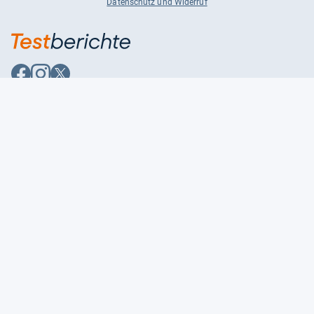
Datenschutz und Widerruf
Auf
Auf
Auf
Facebook
Instagram
X
folgen
folgen
folgen
Über uns
Testmagazine
Unsere Redaktion
FAQ
Presse
Unser Magazin
Karriere
Feedback
Partnerbereich
Kontakt
Unsere Kategorien
Impressum
Datenschutzerklärung