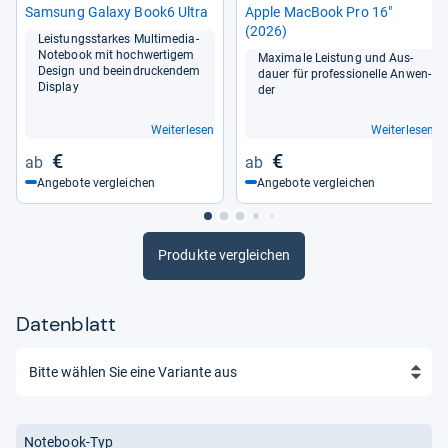
Sam­sung Galaxy Book6 Ultra
Apple Mac­Book Pro 16"
(2026)
Leis­tungs­star­kes Mul­ti­me­dia-​
Note­book mit hoch­wer­ti­gem
Maxi­male Leis­tung und Aus­
Design und beein­dru­cken­dem
dauer für pro­fes­sio­nelle Anwen­
Dis­play
der
Weiterlesen
Weiterlesen
€
€
Angebote vergleichen
Angebote vergleichen
Produkte vergleichen
Datenblatt
Notebook-Typ