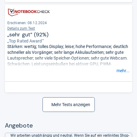
Erschienen: 08.12.2024
Details zum Test
„sehr gut“ (92%)
„Top Rated Award“
Stärken: wertig; tolles Display; leise; hohe Performance; deutlich
schneller als Vorgänger; sehr lange Akkulaufzeiten; sehr gute
Lautsprecher; sehr viele Speicher-Optionen; sehr gute Webcam.
Schwächen: Leistungseinbußen bei aktiver GPU, PWM-
Flimmern; langsame Reaktionszeiten; kurze Garantie; nicht
mehr...
wartbar; extreme Aufpreise für Speicher-Upgrades; Webcam
ohne Face ID; kein Wi-Fi 7.
- Zusammengefasst durch unsere
Redaktion.
Mehr Tests anzeigen
Angebote
Wir arbeiten unabhängig und neutral. Wenn Sie auf ein verlinktes Shop-