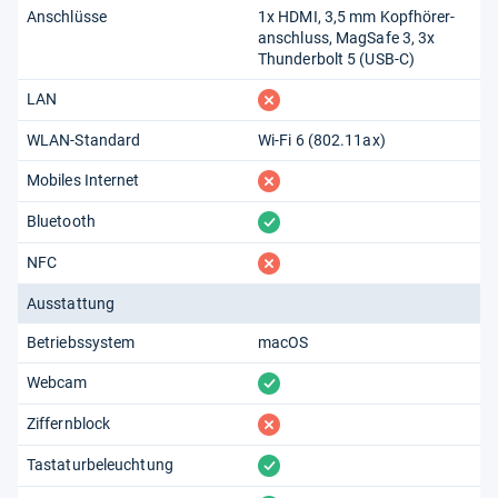
Anschlüsse
1x HDMI, 3,5 mm Kopf­hörer­
anschluss, MagSafe 3, 3x
Thunderbolt 5 (USB-C)
fehlt
LAN
WLAN-Standard
Wi-Fi 6 (802.11​ax)
fehlt
Mobiles Internet
vorhanden
Bluetooth
fehlt
NFC
Ausstattung
Betriebssystem
macOS
vorhanden
Webcam
fehlt
Ziffernblock
vorhanden
Tastaturbeleuchtung