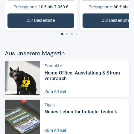
Preisspanne:
10 € bis 7.950 €
Preisspanne:
80 € bis 2.
Zur Bestenliste
Zur Bestenliste
: Laptops
: Apple L
Aus unse­rem Maga­zin
Produkte
Home-​Office: Aus­stat­tung & Strom­
ver­brauch
Zum Artikel
Tipps
Neues Leben für betagte Tech­nik
Zum Artikel