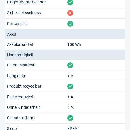
vorhanden
Fingerabdrucksensor
fehlt
Sicherheitsschloss
vorhanden
Kartenleser
Akku
Akkukapazität
100 Wh
Nachhaltigkeit
vorhanden
Energiesparend
Langlebig
k.A.
vorhanden
Produkt recycelbar
Fair produziert
k.A.
Ohne Kinderarbeit
k.A.
vorhanden
Schadstoffarm
Siegel
EPEAT