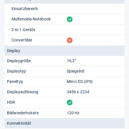
Einsatzbereich
vorhanden
Multimedia-Notebook
2-in-1-Geräte
fehlt
Convertible
Display
Displaygröße
16,2"
Displaytyp
Spiegelnd
Paneltyp
Mini-LED (IPS)
Displayauflösung
3456 x 2234
vorhanden
HDR
Bildwiederholrate
120 Hz
Konnektivität