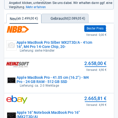
Angebot klicken, unterstützen Sie uns dabei. Wir erhalten dann ggf. eine
Vergütung.
Mehr erfahren
Gebraucht
Neu
(2.089,05 €)
(ab 2.499,00 €)
2.499,00 €
Bester Preis
Versand:
0,00 €
Apple MacBook Pro Silber MX2T3D/A - 41cm
16'', M4 Pro 14-Core Chip, 20-
Lieferung: siehe Händler
2.658,00 €
Versand:
4,90 €
Apple MacBook Pro - 41.05 cm (16.2") - M4
Pro - 24 GB RAM - 512 GB SSD
Lieferung: ca. 2-3 Werktage
2.665,81 €
Versand:
4,99 €
Apple 16" Notebook MacBook Pro 16"
(MX2T3D/A)