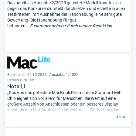
Das bereits in Ausgabe 2/2025 getestete Modell konnte sich
gegen das Konkurrenzumfeld durchsetzen und erzielte in allen
Testkriterien, mit Ausnahme der Handhabung, eine sehr gute
Bewertung. Die Handhabung für gut
befunden.
- Zusammengefasst durch unsere Redaktion.
Erschienen: 02.12.2024
|
Ausgabe: 1/2025
Details zum Test
Note:1,1
„Das von uns getestete MacBook Pro mit dem Standard-M4-
Chip eignet sich vor allem für Menschen, die Wert auf eine
größere Anzahl von Anschlüssen oder ein besseres Display
legen als das MacBook Air zu bieten hat. ... Wir bleiben also
dabei, dass Apple Pro-Geräte sich zunehmend auch wirklich an
mehr...
Pros richten, wohingegen die meisten Menschen mit dem
Standardgerät, dem MacBook Air, mehr als zufrieden sein
werden. ...“