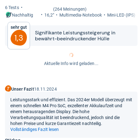
6 Tests
(264 Meinungen)
16,2"
Mul­ti­me­dia-​Note­book
Mini-​LED (IPS)
Nachhaltig
Sehr gut
Signi­fi­kante Leis­tungs­stei­ge­rung in
1,3
bewährt-​​beein­dru­cken­der Hülle
Aktuelle Info wird geladen...
Unser Fazit
18.11.2024
Leistungsstark und effizient. Das 2024er Modell überzeugt mit
einem schnellen M4 Pro SoC, exzellenter Akkulaufzeit und
einem herausragenden Display. Die hohe
Verarbeitungsqualität ist beeindruckend, jedoch sind die
hohen Preise und kurze Garantiezeit nachteilig.
Vollständiges Fazit lesen