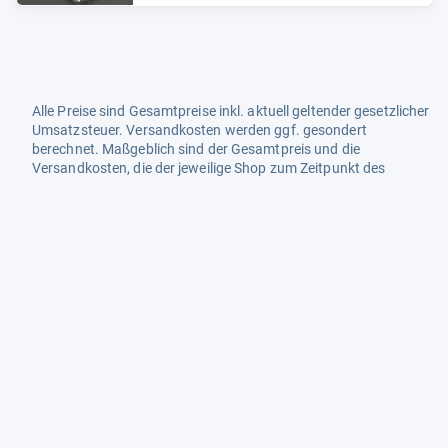
Alle Preise sind Gesamtpreise inkl. aktuell geltender gesetzlicher
Umsatzsteuer. Versandkosten werden ggf. gesondert
berechnet. Maßgeblich sind der Gesamtpreis und die
Versandkosten, die der jeweilige Shop zum Zeitpunkt des
Kaufes anbietet.
Mehr Infos dazu in unseren FAQs
Newsletter
Neutrale Ratgeber – hilfreich für Ihre
Produktwahl
Gut getestete Produkte – passend zur
Jahreszeit
Tipps & Tricks