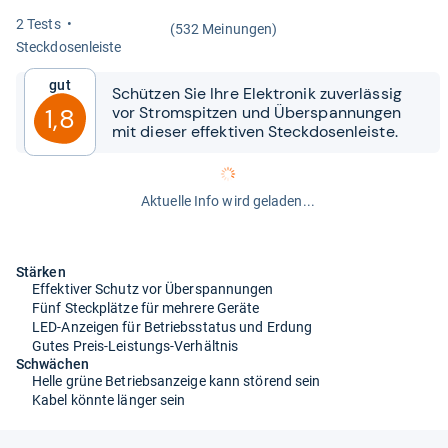
2 Tests
(532 Meinungen)
Steck­do­sen­leiste
Gut
Schüt­zen Sie Ihre Elek­tro­nik zuver­läs­sig
vor Strom­spit­zen und Über­span­nun­gen
1,8
mit die­ser effek­ti­ven Steck­do­sen­leiste.
Aktuelle Info wird geladen...
Stärken
Effektiver Schutz vor Überspannungen
Fünf Steckplätze für mehrere Geräte
LED-Anzeigen für Betriebsstatus und Erdung
Gutes Preis-Leistungs-Verhältnis
Schwächen
Helle grüne Betriebsanzeige kann störend sein
Kabel könnte länger sein