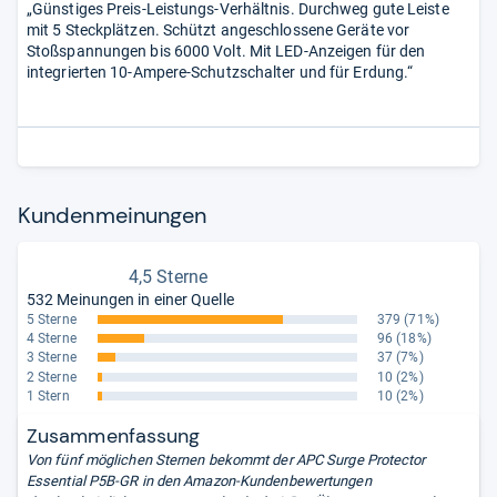
„Günstiges Preis-Leistungs-Verhältnis. Durchweg gute Leiste
mit 5 Steckplätzen. Schützt angeschlossene Geräte vor
Stoßspannungen bis 6000 Volt. Mit LED-Anzeigen für den
integrierten 10-Ampere-Schutzschalter und für Erdung.“
Kun­den­mei­nun­gen
4,5 Sterne
532 Meinungen in einer Quelle
5 Sterne
379
(71%)
4 Sterne
96
(18%)
3 Sterne
37
(7%)
2 Sterne
10
(2%)
1 Stern
10
(2%)
Zusammenfassung
Von fünf möglichen Sternen bekommt der APC Surge Protector
Essential P5B-GR in den Amazon-Kundenbewertungen