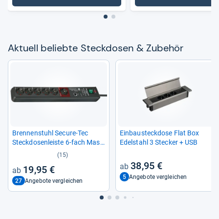
Aktu­ell beliebte Steck­do­sen & Zube­hör
Bren­nen­stuhl Secure-​Tec
Ein­bau­steck­dose Flat Box
Steck­do­sen­leiste 6-​fach Mas­
Edel­stahl 3 Ste­cker + USB
ter
(15)
38,95 €
19,95 €
5
Angebote vergleichen
27
Angebote vergleichen