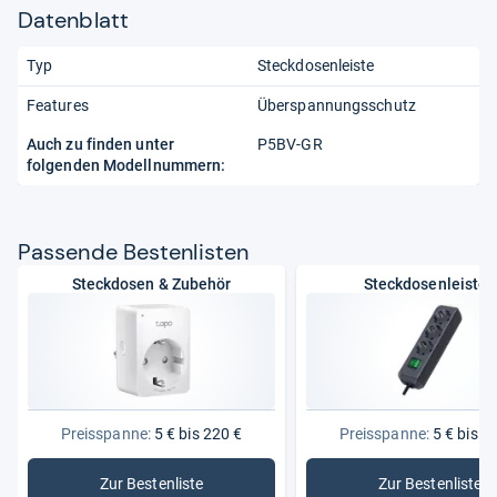
Datenblatt
Typ
Steckdosenleiste
Features
Überspannungsschutz
Auch zu finden unter
P5BV-GR
folgenden Modellnummern:
Pas­sende Bes­ten­lis­ten
Steckdosen & Zubehör
Steckdosenleisten
Preisspanne:
5 € bis 220 €
Preisspanne:
5 € bis 2
Zur Bestenliste
Zur Bestenliste
: Steckdosen & Zubehör
: Steckdo