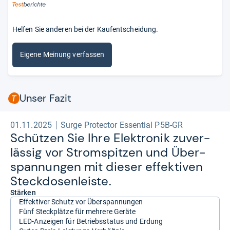
Helfen Sie anderen bei der Kaufentscheidung.
Eigene Meinung verfassen
Unser Fazit
01.11.2025
Surge Protector Essential P5B-GR
Schüt­zen Sie Ihre Elek­tro­nik zuver­
läs­sig vor Strom­spit­zen und Über­
span­nun­gen mit die­ser effek­ti­ven
Steck­do­sen­leiste.
Stärken
Effektiver Schutz vor Überspannungen
Fünf Steckplätze für mehrere Geräte
LED-Anzeigen für Betriebsstatus und Erdung