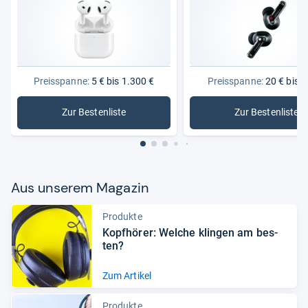
Preisspanne:
5 € bis 1.300 €
Preisspanne:
20 € bis 2
Zur Bestenliste
Zur Bestenliste
: Kopfhörer
: Bluetoo
Aus unse­rem Maga­zin
Produkte
Kopf­hö­rer: Wel­che klin­gen am bes­
ten?
Zum Artikel
Produkte