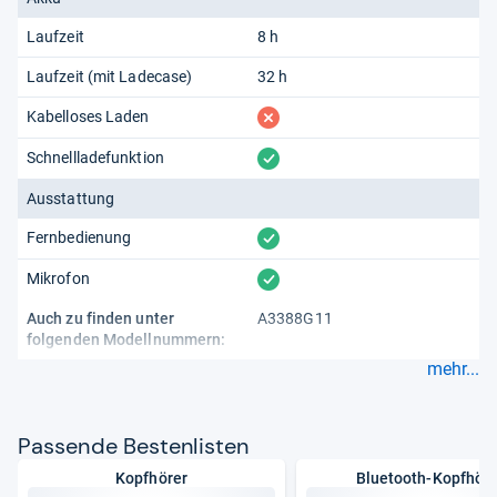
Laufzeit
8 h
Laufzeit (mit Ladecase)
32 h
fehlt
Kabelloses Laden
vorhanden
Schnellladefunktion
Ausstattung
vorhanden
Fernbedienung
vorhanden
Mikrofon
Auch zu finden unter
A3388G11
folgenden Modellnummern:
mehr...
Pas­sende Bes­ten­lis­ten
Kopfhörer
Bluetooth-Kopfhöre