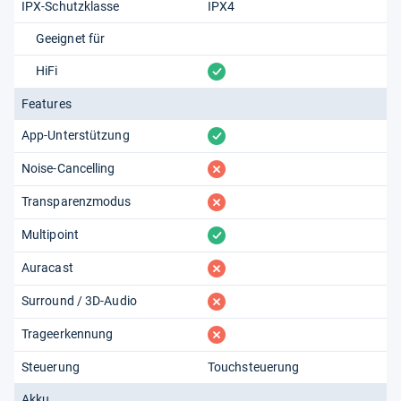
IPX-Schutzklasse
IPX4
Geeignet für
vorhanden
HiFi
Features
vorhanden
App-Unterstützung
fehlt
Noise-Cancelling
fehlt
Transparenzmodus
vorhanden
Multipoint
fehlt
Auracast
fehlt
Surround / 3D-Audio
fehlt
Trageerkennung
Steuerung
Touchsteuerung
Akku