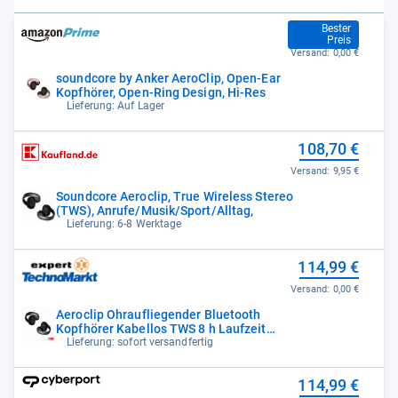
99,00 €
Bester
Preis
Versand:
0,00 €
soundcore by Anker AeroClip, Open-Ear
Kopfhörer, Open-Ring Design, Hi-Res
Lieferung: Auf Lager
108,70 €
Versand:
9,95 €
Soundcore Aeroclip, True Wireless Stereo
(TWS), Anrufe/Musik/Sport/Alltag,
Lieferung: 6-8 Werktage
114,99 €
Versand:
0,00 €
Aeroclip Ohraufliegender Bluetooth
Kopfhörer Kabellos TWS 8 h Laufzeit
(Schwarz)
Lieferung: sofort versandfertig
114,99 €