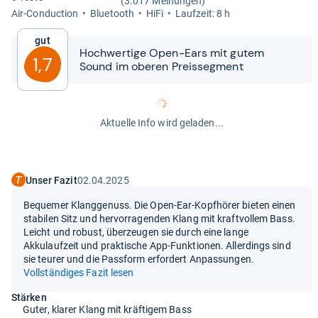
(3.017 Meinungen)
Air-​Con­duc­tion
Blue­tooth
HiFi
Lauf­zeit: 8 h
Gut
Hoch­wer­tige Open-​​Ears mit gutem
1,7
Sound im obe­ren Preis­seg­ment
Aktuelle Info wird geladen...
Unser Fazit
02.04.2025
Bequemer Klanggenuss. Die Open-Ear-Kopfhörer bieten einen
stabilen Sitz und hervorragenden Klang mit kraftvollem Bass.
Leicht und robust, überzeugen sie durch eine lange
Akkulaufzeit und praktische App-Funktionen. Allerdings sind
sie teurer und die Passform erfordert Anpassungen.
Vollständiges Fazit lesen
Stärken
Guter, klarer Klang mit kräftigem Bass