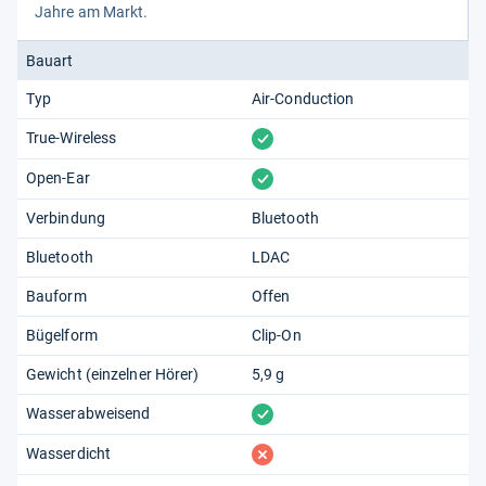
Jahre am Markt.
Bauart
Typ
Air-Conduction
vorhanden
True-Wireless
vorhanden
Open-Ear
Verbindung
Bluetooth
Bluetooth
LDAC
Bauform
Offen
Bügelform
Clip-On
Gewicht (einzelner Hörer)
5,9 g
vorhanden
Wasserabweisend
fehlt
Wasserdicht