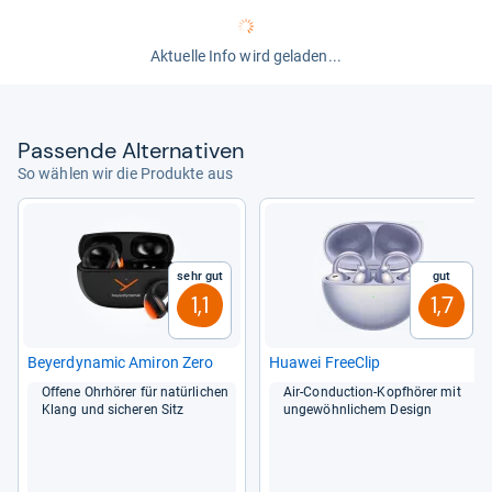
Aktuelle Info wird geladen...
Pas­sende Alter­na­ti­ven
So wählen wir die Produkte aus
Sehr gut
Gut
1,1
1,7
Beyerdy­na­mic Ami­ron Zero
Hua­wei Free­Clip
Offene Ohr­hö­rer für natür­li­chen
Air-​Con­duc­tion-​Kopf­hö­rer mit
Klang und siche­ren Sitz
unge­wöhn­li­chem Design