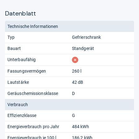
Datenblatt
Technische Informationen
Typ
Gefrierschrank
Bauart
Standgerät
fehlt
Unterbaufähig
Fassungsvermögen
260 l
Lautstärke
42 dB
Geräuschemissionsklasse
D
Verbrauch
Effizienzklasse
G
Energieverbrauch pro Jahr
484 kWh
Energieverbrauch je 100 l
186,2 kWh