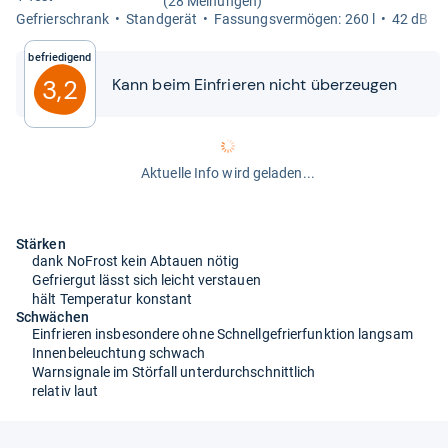
(28 Meinungen)
Gefrier­schrank
Stand­ge­rät
Fas­sungs­ver­mö­gen: 260 l
42 dB
Befriedigend
3,2
Kann beim Ein­frie­ren nicht über­zeu­gen
Aktuelle Info wird geladen...
Stärken
dank NoFrost kein Abtauen nötig
Gefriergut lässt sich leicht verstauen
hält Temperatur konstant
Schwächen
Einfrieren insbesondere ohne Schnellgefrierfunktion langsam
Innenbeleuchtung schwach
Warnsignale im Störfall unterdurchschnittlich
relativ laut