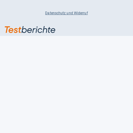
Datenschutz und Widerruf
Auf
Auf
Auf
Facebook
Instagram
X
folgen
folgen
folgen
Über uns
Testmagazine
Unsere Redaktion
FAQ
Presse
Unser Magazin
Karriere
Feedback
Partnerbereich
Kontakt
Unsere Kategorien