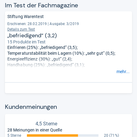
Im Test der Fach­ma­ga­zine
Stiftung Warentest
Erschienen: 28.02.2019
|
Ausgabe: 3/2019
Details zum Test
„befriedigend“ (3,2)
15 Produkte im Test
Einfrieren (25%): „befriedigend“ (3,5);
Temperaturstabilität beim Lagern (10%): „sehr gut“ (0,5);
Energieeffizienz (30%): „gut“ (2,4);
Handhabung (25%): „befriedigend“ (3,1);
Geräusch (5%): „ausreichend“ (4,0);
mehr...
Verhalten bei Störungen (5%): „gut“ (2,4).
Kun­den­mei­nun­gen
4,5 Sterne
28 Meinungen in einer Quelle
5 Sterne
20
(71%)