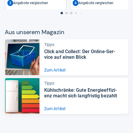
3
4
Angebote vergleichen
Angebote vergleichen
Aus unse­rem Maga­zin
Tipps
Click and Col­lect: Der Online-​Ser­
vice auf einen Blick
Zum Artikel
Tipps
Kühl­schränke: Gute Ener­gie­ef­fi­zi­
enz macht sich lang­fris­tig bezahlt
Zum Artikel