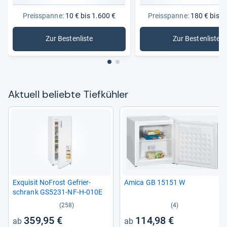
Preisspanne:
10 € bis 1.600 €
Preisspanne:
180 € bis 1
Zur Bestenliste
Zur Bestenliste
: Tiefkühler
: Gefrier
Aktu­ell beliebte Tief­küh­ler
Exqui­sit NoFrost Gefrier­
Amica GB 15151 W
schrank GS5231-​NF-​H-​010E
(258)
(4)
359,95 €
114,98 €