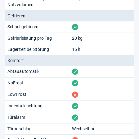
Nutzvolumen
Gefrieren
vorhanden
Schnellgefrieren
Gefrierleistung pro Tag
20 kg
Lagerzeit bei Störung
15 h
Komfort
vorhanden
Abtauautomatik
vorhanden
NoFrost
fehlt
LowFrost
vorhanden
Innenbeleuchtung
vorhanden
Türalarm
Türanschlag
Wechselbar