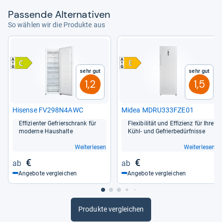
Pas­sende Alter­na­ti­ven
So wählen wir die Produkte aus
Sehr gut
Sehr gut
1,2
1,5
Hisense FV298N4AWC
Midea MDRU333FZE01
Effi­zi­en­ter Gefrier­schrank für
Fle­xi­bi­li­tät und Effi­zi­enz für Ihre
moderne Haus­halte
Kühl-​ und Gefrier­be­dürf­nisse
Weiterlesen
Weiterlesen
€
€
Angebote vergleichen
Angebote vergleichen
Produkte vergleichen