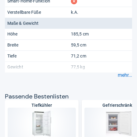
fehlt
Smart-Home-Funktion
Verstellbare Füße
k.A.
Maße & Gewicht
Höhe
185,5 cm
Breite
59,5 cm
Tiefe
71,2 cm
Gewicht
77,5 kg
mehr...
Pas­sende Bes­ten­lis­ten
Tiefkühler
Gefrierschränke