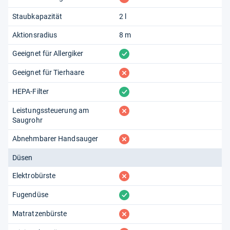
Staubkapazität
2 l
Aktionsradius
8 m
vorhanden
Geeignet für Allergiker
fehlt
Geeignet für Tierhaare
vorhanden
HEPA-Filter
fehlt
Leistungssteuerung am
Saugrohr
fehlt
Abnehmbarer Handsauger
Düsen
fehlt
Elektrobürste
vorhanden
Fugendüse
fehlt
Matratzenbürste