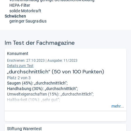
HEPA-Filter
solide Motorkraft
Schwächen
geringer Saugradius
Im Test der Fach­ma­ga­zine
Konsument
Erschienen: 27.10.2023
|
Ausgabe: 11/2023
Details zum Test
„durchschnittlich“ (50 von 100 Punkten)
Platz 2 von 3
Saugen (45%): „durchschnittlich“;
Handhabung (30%): „durchschnittlich“;
Umwelteigenschaften (15%): „durchschnittlich“;
Haltbarkeit (10%): „sehr gut“;
Sicherheit (0%): „sehr gut“;
mehr...
Schadstoffe (0%): „sehr gut“.
Stiftung Warentest