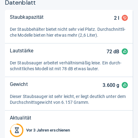
Datenblatt
Staubkapazität
2
l
Der Staub­be­häl­ter bie­tet nicht sehr viel Platz. Durch­schnitt­li­
che Modelle bie­ten hier etwas mehr (2,6 Liter).
Lautstärke
72
dB
Der Staub­sau­ger arbei­tet ver­hält­nis­mä­ßig leise. Ein durch­
schnitt­li­ches Modell ist mit 78 dB etwas lau­ter.
Gewicht
3.600
g
Die­ser Staub­sau­ger ist sehr leicht, er liegt deut­lich unter dem
Durch­schnitts­ge­wicht von 6.157 Gramm.
Aktualität
Vor 3 Jahren erschienen