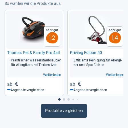
So wählen wir die Produkte aus
Sehr gut
Sehr gut
1,2
1,4
Tho­mas Pet & Family Pro 4all
Pri­vi­leg Edi­tion 50
Prak­ti­scher Was­ser­staub­sau­ger
Effi­zi­ente Rei­ni­gung für All­er­gi­
für All­er­gi­ker und Tier­be­sit­zer
ker und Spar­füchse
Weiterlesen
Weiterlesen
€
€
Angebote vergleichen
Angebote vergleichen
Produkte vergleichen