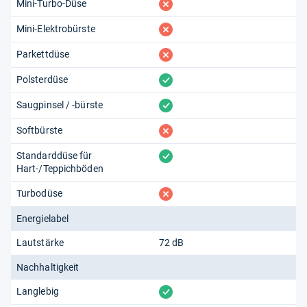
fehlt
Mini-Turbo-Düse
fehlt
Mini-Elektrobürste
fehlt
Parkettdüse
vorhanden
Polsterdüse
vorhanden
Saugpinsel / -bürste
fehlt
Softbürste
vorhanden
Standarddüse für
Hart-/Teppichböden
fehlt
Turbodüse
Energielabel
Lautstärke
72 dB
Nachhaltigkeit
vorhanden
Langlebig