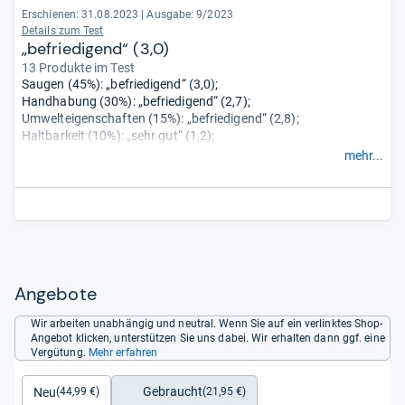
Erschienen: 31.08.2023
|
Ausgabe: 9/2023
Details zum Test
„befriedigend“ (3,0)
13 Produkte im Test
Saugen (45%): „befriedigend“ (3,0);
Handhabung (30%): „befriedigend“ (2,7);
Umwelteigenschaften (15%): „befriedigend“ (2,8);
Haltbarkeit (10%): „sehr gut“ (1,2);
Sicherheit (0%): „sehr gut“ (1,0);
mehr...
Schadstoffe (0%): „sehr gut“ (1,0).
Angebote
Wir arbeiten unabhängig und neutral. Wenn Sie auf ein verlinktes Shop-
Angebot klicken, unterstützen Sie uns dabei. Wir erhalten dann ggf. eine
Vergütung.
Mehr erfahren
Gebraucht
Neu
(21,95 €)
(44,99 €)