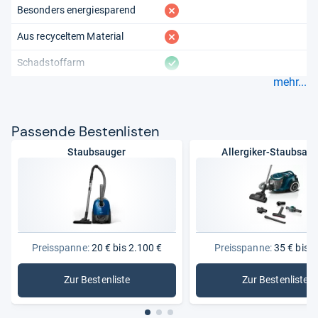
fehlt
Besonders energiesparend
fehlt
Aus recyceltem Material
vorhanden
Schadstoffarm
mehr...
Pas­sende Bes­ten­lis­ten
Staubsauger
Allergiker-Staubsau
Preisspanne:
20 € bis 2.100 €
Preisspanne:
35 € bis 3
Zur Bestenliste
Zur Bestenliste
: Staubsauger
: Allergi