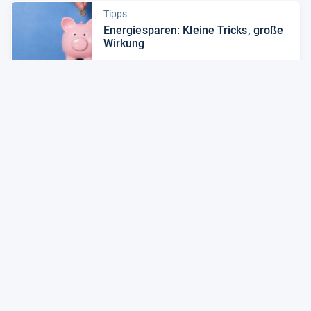
Tipps
Ener­gie­spa­ren: Kleine Tricks, große
Wir­kung
Zum Artikel
News
Staub­sau­ger: Das sind die Trends
2022
Zum Artikel
Alle Preise sind Gesamtpreise inkl. aktuell geltender gesetzlicher
Umsatzsteuer. Versandkosten werden ggf. gesondert
berechnet. Maßgeblich sind der Gesamtpreis und die
Versandkosten, die der jeweilige Shop zum Zeitpunkt des
Kaufes anbietet.