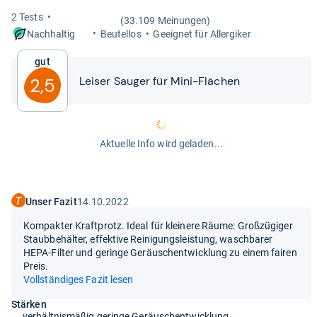
2 Tests
(33.109 Meinungen)
Beu­tel­los
Geeig­net für All­er­gi­ker
Nachhaltig
Gut
Lei­ser Sau­ger für Mini-​​Flä­chen
2,5
Aktuelle Info wird geladen...
Unser Fazit
14.10.2022
Kompakter Kraftprotz. Ideal für kleinere Räume: Großzügiger
Staubbehälter, effektive Reinigungsleistung, waschbarer
HEPA-Filter und geringe Geräuschentwicklung zu einem fairen
Preis.
Vollständiges Fazit lesen
Stärken
verhältnismäßig geringe Geräuschentwicklung