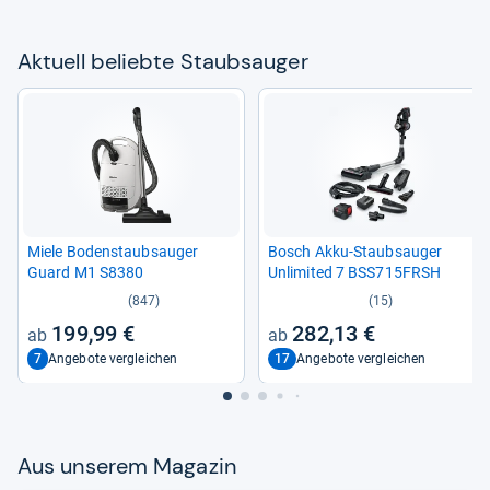
Aktu­ell beliebte Staub­sau­ger
Miele Boden­staub­sau­ger
Bosch Akku-​Staub­sau­ger
Guard M1 S8380
Unlimi­ted 7 BSS715FRSH
(847)
(15)
199,99 €
282,13 €
7
17
Angebote vergleichen
Angebote vergleichen
Aus unse­rem Maga­zin