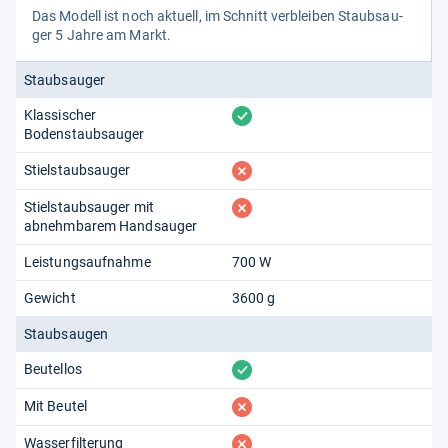
Das Modell ist noch aktu­ell, im Schnitt ver­blei­ben Staub­sau­
ger 5 Jahre am Markt.
Staubsauger
vorhanden
Klassischer
Bodenstaubsauger
fehlt
Stielstaubsauger
fehlt
Stielstaubsauger mit
abnehmbarem Handsauger
Leistungsaufnahme
700 W
Gewicht
3600 g
Staubsaugen
vorhanden
Beutellos
fehlt
Mit Beutel
fehlt
Wasserfilterung