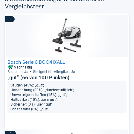
Vergleichstest
1
Bosch Serie 6 BGC41XALL
Nachhaltig
Beu­tel­los: Ja
Geeig­net für All­er­gi­ker: Ja
„gut“ (66 von 100 Punkten)
Saugen (45%): „gut“;
Handhabung (30%): „durchschnittlich“;
Umwelteigenschaften (15%): „gut“;
Haltbarkeit (10%): „sehr gut“;
Sicherheit (0%): „sehr gut“;
Schadstoffe (0%): „gut“.
2