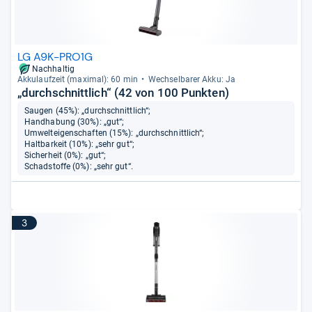
LG A9K-PRO1G
Nachhaltig
Akku­lauf­zeit (maxi­mal): 60 min
Wech­sel­ba­rer Akku: Ja
„durchschnittlich“ (42 von 100 Punkten)
Saugen (45%): „durchschnittlich“;
Handhabung (30%): „gut“;
Umwelteigenschaften (15%): „durchschnittlich“;
Haltbarkeit (10%): „sehr gut“;
Sicherheit (0%): „gut“;
Schadstoffe (0%): „sehr gut“.
3