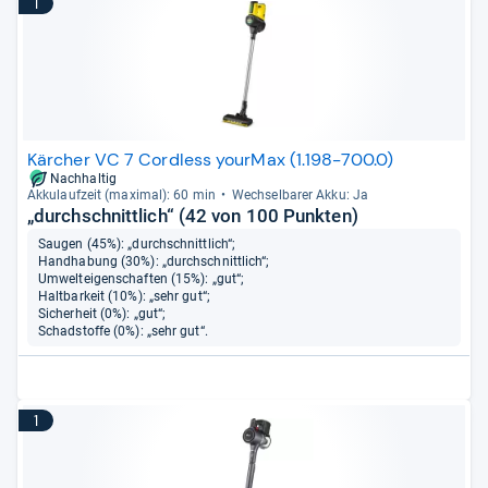
1
Kärcher VC 7 Cordless yourMax (1.198-700.0)
Nachhaltig
Akku­lauf­zeit (maxi­mal): 60 min
Wech­sel­ba­rer Akku: Ja
„durchschnittlich“ (42 von 100 Punkten)
Saugen (45%): „durchschnittlich“;
Handhabung (30%): „durchschnittlich“;
Umwelteigenschaften (15%): „gut“;
Haltbarkeit (10%): „sehr gut“;
Sicherheit (0%): „gut“;
Schadstoffe (0%): „sehr gut“.
1