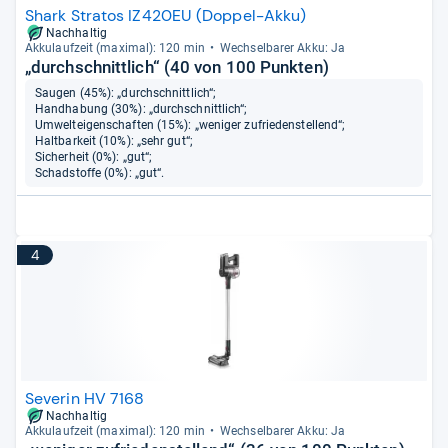
Shark Stratos IZ420EU (Doppel-Akku)
Nachhaltig
Akku­lauf­zeit (maxi­mal): 120 min
Wech­sel­ba­rer Akku: Ja
„durchschnittlich“ (40 von 100 Punkten)
Saugen (45%): „durchschnittlich“;
Handhabung (30%): „durchschnittlich“;
Umwelteigenschaften (15%): „weniger zufriedenstellend“;
Haltbarkeit (10%): „sehr gut“;
Sicherheit (0%): „gut“;
Schadstoffe (0%): „gut“.
4
Severin HV 7168
Nachhaltig
Akku­lauf­zeit (maxi­mal): 120 min
Wech­sel­ba­rer Akku: Ja