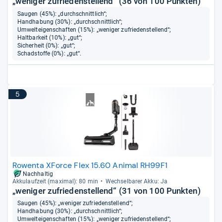
„weniger zufriedenstellend“ (36 von 100 Punkten)
Saugen (45%): „durchschnittlich“;
Handhabung (30%): „durchschnittlich“;
Umwelteigenschaften (15%): „weniger zufriedenstellend“;
Haltbarkeit (10%): „gut“;
Sicherheit (0%): „gut“;
Schadstoffe (0%): „gut“.
5
Rowenta XForce Flex 15.60 Animal RH99F1
Nachhaltig
Akku­lauf­zeit (maxi­mal): 80 min
Wech­sel­ba­rer Akku: Ja
„weniger zufriedenstellend“ (31 von 100 Punkten)
Saugen (45%): „weniger zufriedenstellend“;
Handhabung (30%): „durchschnittlich“;
Umwelteigenschaften (15%): „weniger zufriedenstellend“;