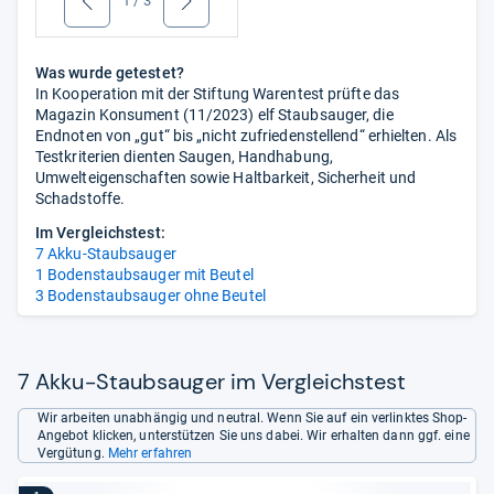
1
/
3
zurück
weiter
Was wurde getestet?
In Kooperation mit der Stiftung Warentest prüfte das
Magazin Konsument (11/2023) elf Staubsauger, die
Endnoten von „gut“ bis „nicht zufriedenstellend“ erhielten. Als
Testkriterien dienten Saugen, Handhabung,
Umwelteigenschaften sowie Haltbarkeit, Sicherheit und
Schadstoffe.
Im Vergleichstest:
7 Akku-Staubsauger
1 Bodenstaubsauger mit Beutel
3 Bodenstaubsauger ohne Beutel
7 Akku-Staubsauger im Vergleichstest
Wir arbeiten unabhängig und neutral. Wenn Sie auf ein verlinktes Shop-
Angebot klicken, unterstützen Sie uns dabei. Wir erhalten dann ggf. eine
Vergütung.
Mehr erfahren