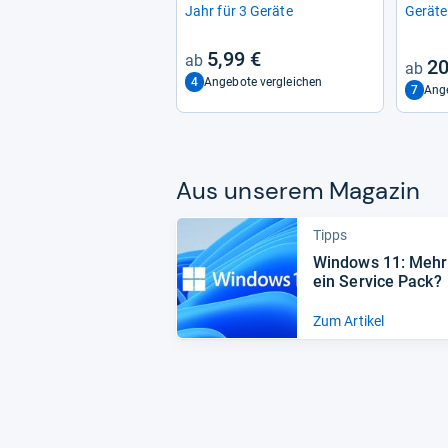
Jahr für 3 Geräte
Geräte
5,99 €
20
4
Angebote vergleichen
7
Ange
Aus unse­rem Maga­zin
Tipps
Win­dows 11: Mehr
ein Ser­vice Pack?
Zum Artikel