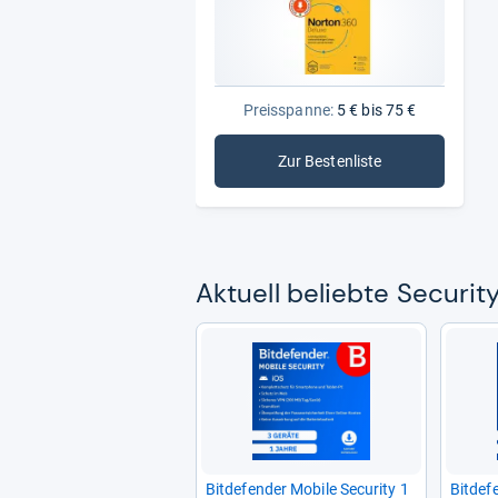
Preisspanne:
5 € bis 75 €
Zur Bestenliste
: Security-Suiten
Aktu­ell beliebte Secu­rity
Bit­de­fen­der Mobile Secu­rity 1
Bit­de­