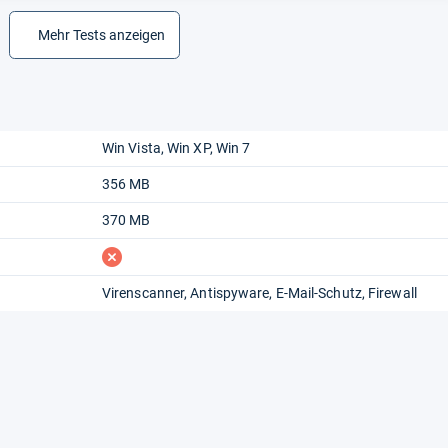
Mehr Tests anzeigen
Win Vista
Win XP
Win 7
356 MB
370 MB
fehlt
Virenscanner
Antispyware
E-Mail-Schutz
Firewall