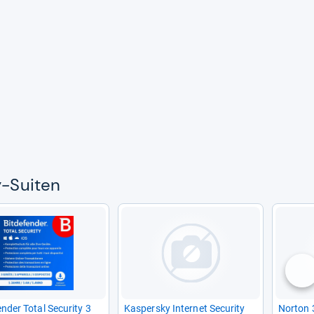
-​Sui­ten
nä
fen­der Total Secu­rity 3
Kas­per­sky Inter­net Secu­rity
Nor­ton