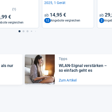
2025, 1 Gerät
(1)
14,95 €
29,
,99 €
12
2
Angebote vergleichen
Angeb
bote vergleichen
Tipps
 als nur
WLAN-​Signal ver­stär­ken –
so ein­fach geht es
Zum Artikel