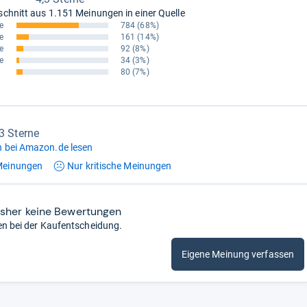
schnitt aus
1.151 Meinungen in einer Quelle
e
784
(68%)
e
161
(14%)
e
92
(8%)
e
34
(3%)
80
(7%)
,3 Sterne
 bei Amazon.de lesen
einungen
Nur kritische
Meinungen
isher keine Bewertungen
en bei der Kaufentscheidung.
Eigene Meinung verfassen