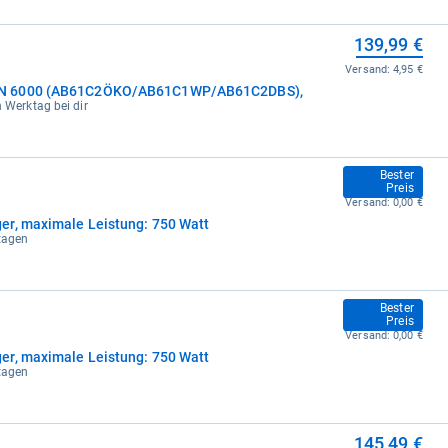
139,99 €
Versand:
4,95 €
AN 6000 (AB61C2ÖKO/AB61C1WP/AB61C2DBS),
n Werktag bei dir
142,99 €
Bester
Preis
Versand:
0,00 €
er, maximale Leistung: 750 Watt
ktagen
142,99 €
Bester
Preis
Versand:
0,00 €
er, maximale Leistung: 750 Watt
ktagen
145,49 €