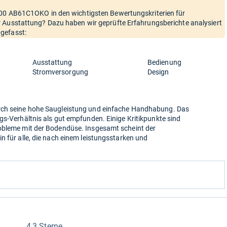
000 AB61C1OKO in den wichtigsten Bewertungskriterien für
 Ausstattung? Dazu haben wir geprüfte Erfahrungsberichte analysiert
gefasst:
Ausstattung
Bedienung
Stromversorgung
Design
rch seine hohe Saugleistung und einfache Handhabung. Das
gs-Verhältnis als gut empfunden. Einige Kritikpunkte sind
obleme mit der Bodendüse. Insgesamt scheint der
n für alle, die nach einem leistungsstarken und
4,3 Sterne