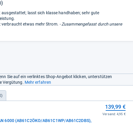
0)
t ausgestattet; lasst sich klasse handhaben; sehr gute
eistung.
 verbraucht etwas mehr Strom.
- Zusammengefasst durch unsere
nn Sie auf ein verlinktes Shop-Angebot klicken, unterstützen
ine Vergütung.
Mehr erfahren
€)
139,99 €
Versand:
4,95 €
EAN 6000 (AB61C2ÖKO/AB61C1WP/AB61C2DBS),