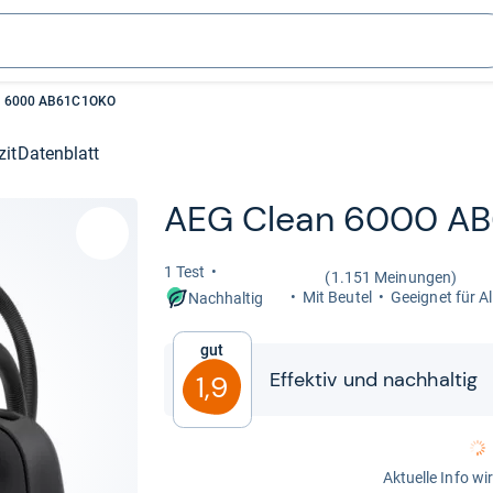
n 6000 AB61C1OKO
zit
Datenblatt
AEG Clean 6000 AB
1 Test
(1.151 Meinungen)
Mit Beu­tel
Geeig­net für All­
Nachhaltig
Gut
Effek­tiv und nach­hal­tig
1,9
Aktuelle Info wi