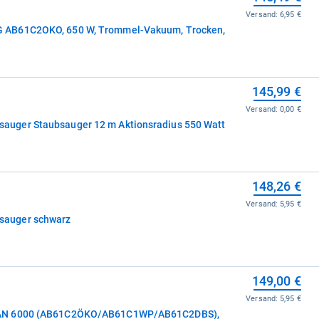
Versand:
6,95 €
 AB61C2OKO, 650 W, Trommel-Vakuum, Trocken,
145,99 €
Versand:
0,00 €
uger Staubsauger 12 m Aktionsradius 550 Watt
148,26 €
Versand:
5,95 €
auger schwarz
149,00 €
Versand:
5,95 €
EAN 6000 (AB61C2ÖKO/AB61C1WP/AB61C2DBS),