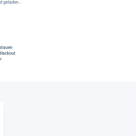
rd geladen...
stauen
Blackout
r