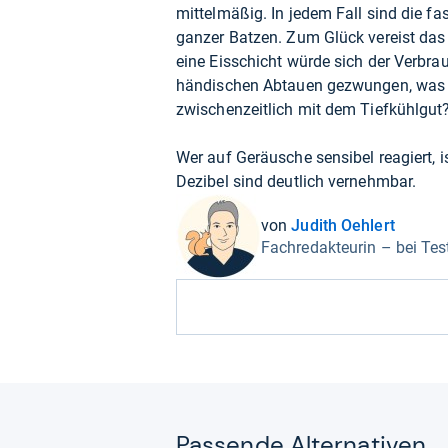
mittelmäßig. In jedem Fall sind die fas
ganzer Batzen. Zum Glück vereist da
eine Eisschicht würde sich der Verbr
händischen Abtauen gezwungen, was lä
zwischenzeitlich mit dem Tiefkühlgut
Wer auf Geräusche sensibel reagiert, 
Dezibel sind deutlich vernehmbar.
von
Judith Oehlert
Fachredakteurin – bei Test
Pas­sende Alter­na­ti­ven