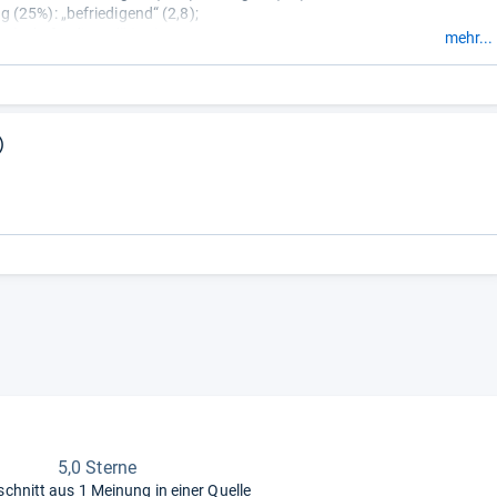
(25%): „befriedigend“ (2,8);
%): „befriedigend“ (2,8);
mehr...
i Störungen (5%): „gut“ (1,6).
)
5,0 Sterne
schnitt aus
1 Meinung in einer Quelle