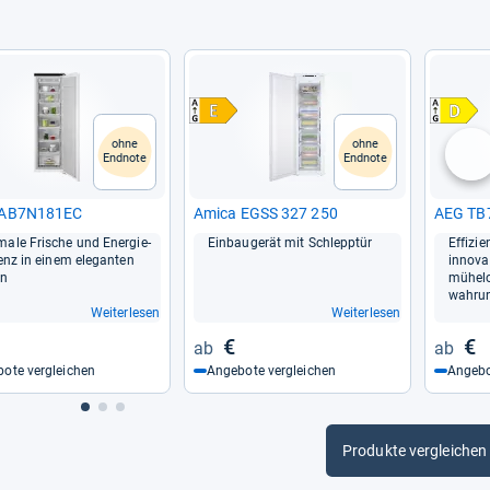
ohne
ohne
Endnote
Endnote
nä
AB7N181EC
Amica EGSS 327 250
AEG TB
male Fri­sche und Ener­gie­
Ein­bau­ge­rät mit Schlepp­tür
Effi­zi­
zi­enz in einem ele­gan­ten
inno­va
gn
mühe­lo
wah­ru
Weiterlesen
Weiterlesen
€
€
ote vergleichen
Angebote vergleichen
Angebo
Produkte vergleichen