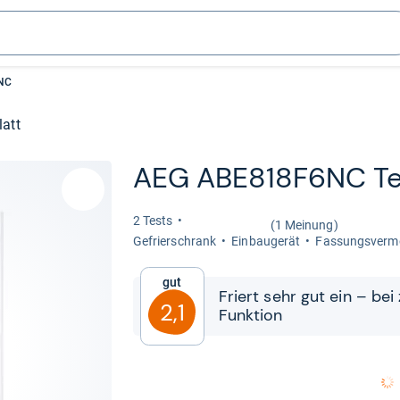
NC
latt
AEG ABE818F6NC Te
2 Tests
(1 Meinung)
Gefrier­schrank
Ein­bau­ge­rät
Fas­sungs­ver­m
Gut
Friert sehr gut ein – bei zu
2,1
Funk­tion