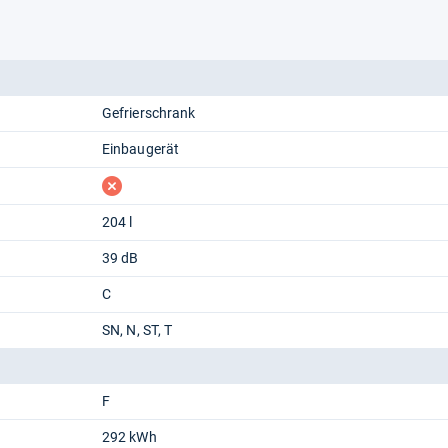
Gefrierschrank
Einbaugerät
fehlt
204 l
39 dB
C
SN
N
ST
T
F
292 kWh