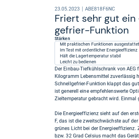
23.05.2023
ABE818F6NC
Friert sehr gut ein 
ge­frier-​Funk­tion
Stärken
Mit praktischen Funktionen ausgestatte
Im Test mit ordentlicher Energieeffizienz
Hält die Lagertemperatur stabil
Leicht zu bedienen
Der Einbau-Tiefkühlschrank von AEG fa
Kilogramm Lebensmittel zuverlässig 
Schnellgefrier-Funktion klappt das gu
ist generell eine empfehlenswerte Opt
Zieltemperatur gebracht wird. Einmal g
Die Energieeffizienz sieht auf den ers
F, das ist die zweitschwächste auf der
grünes Licht bei der Energieeffizien
bzw. 32 Grad Celsius macht das Gerät s