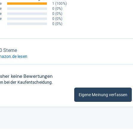
e
1
(100%)
e
0
(0%)
e
0
(0%)
e
0
(0%)
0
(0%)
,0 Sterne
mazon.de lesen
isher keine Bewertungen
en bei der Kaufentscheidung.
Eigene Meinung verfassen