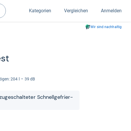
Kategorien
Vergleichen
Anmelden
Suchen
Wir sind nachhaltig
st
ö­gen: 204 l
39 dB
ge­schal­te­ter Schnell­ge­frier-​​