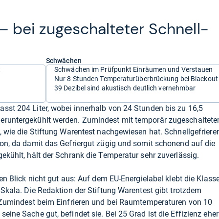
– bei zuge­schal­te­ter Schnell­
Schwächen
t
Schwächen im Prüfpunkt Einräumen und Verstauen
Nur 8 Stunden Temperaturüberbrückung bei Blackout
39 Dezibel sind akustisch deutlich vernehmbar
sst 204 Liter, wobei innerhalb von 24 Stunden bis zu 16,5
heruntergekühlt werden. Zumindest mit temporär zugeschaltet
t, wie die Stiftung Warentest nachgewiesen hat. Schnellgefriere
ion, da damit das Gefriergut zügig und somit schonend auf die
ekühlt, hält der Schrank die Temperatur sehr zuverlässig.
ten Blick nicht gut aus: Auf dem EU-Energielabel klebt die Klass
 Skala. Die Redaktion der Stiftung Warentest gibt trotzdem
z. Zumindest beim Einfrieren und bei Raumtemperaturen von 10
eine Sache gut, befindet sie. Bei 25 Grad ist die Effizienz eher