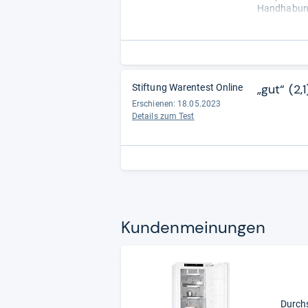
Handhabung 
Geräusch (5
Verhalten be
„gut“ (2,1
Stiftung Warentest Online
Erschienen: 18.05.2023
Details zum Test
Kun­den­mei­nun­gen
Durch