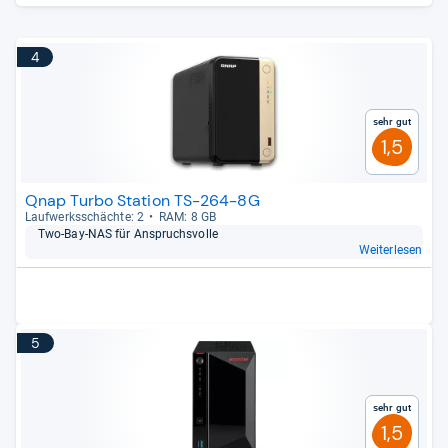
4
Sehr gut
1,5
Qnap Turbo Station TS-264-8G
Lauf­werks­schächte: 2
RAM: 8 GB
Two-​Bay-​NAS für Anspruchs­volle
Weiterlesen
5
Sehr gut
1,5