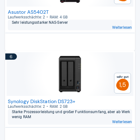
Asustor AS5402T
Lauf­werks­schächte: 2
RAM: 4 GB
Sehr leis­tungs­star­ker NAS-​Ser­ver
Weiterlesen
6
Sehr gut
1,5
Synology DiskStation DS723+
Lauf­werks­schächte: 2
RAM: 2 GB
Starke Pro­zes­sor­leis­tung und großer Funk­ti­ons­um­fang, aber ab Werk
wenig RAM
Weiterlesen