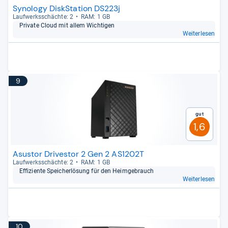
Synology DiskStation DS223j
Lauf­werks­schächte: 2
RAM: 1 GB
Pri­vate Cloud mit allem Wich­ti­gen
Weiterlesen
9
Gut
1,6
Asustor Drivestor 2 Gen 2 AS1202T
Lauf­werks­schächte: 2
RAM: 1 GB
Effi­zi­ente Spei­cher­lö­sung für den Heim­ge­brauch
Weiterlesen
10