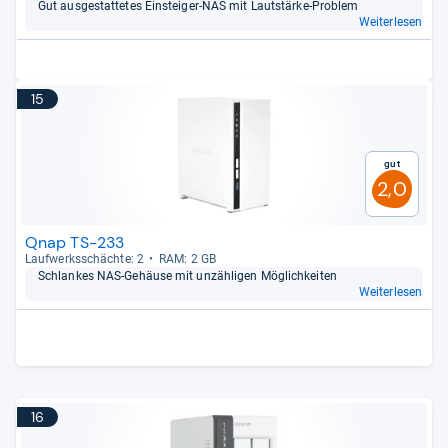
Gut aus­ge­stat­te­tes Ein­stei­ger-​NAS mit Laut­stärke-​Pro­blem
Weiterlesen
15
Gut
2,0
Qnap TS-233
Lauf­werks­schächte: 2
RAM: 2 GB
Schlan­kes NAS-​Gehäuse mit unzäh­li­gen Mög­lich­kei­ten
Weiterlesen
16