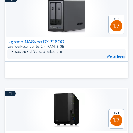
Gut
1,7
Ugreen NASync DXP2800
Lauf­werks­schächte: 2
RAM: 8 GB
Etwas zu viel Ver­suchs­sta­dium
Weiterlesen
11
Gut
1,7