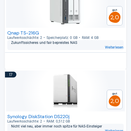
Gut
2,0
Qnap TS-216G
Lauf­werks­schächte: 2
Spei­cher­platz: 0 GB
RAM: 4 GB
Zukunfts­si­che­res und fair bepreis­tes NAS
Weiterlesen
17
Gut
2,0
Synology DiskStation DS220j
Lauf­werks­schächte: 2
RAM: 0,512 GB
Nicht viel neu, aber immer noch spitze für NAS-​Ein­stei­ger