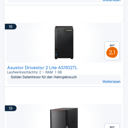
Weiterlesen
18
Gut
2,1
Asustor Drivestor 2 Lite AS1102TL
Lauf­werks­schächte: 2
RAM: 1 GB
Soli­der Daten­tre­sor für den Heim­ge­brauch
Weiterlesen
19
Gut