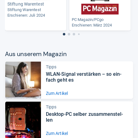
Stiftung Warentest
Stiftung Warentest
Erschienen: Juli 2024
PC Magazin/PCgo
Erschienen: März 2024
Aus unse­rem Maga­zin
Tipps
WLAN-​Signal ver­stär­ken – so ein­
fach geht es
Zum Artikel
Tipps
Desktop-​PC sel­ber zusam­men­stel­
len
Zum Artikel