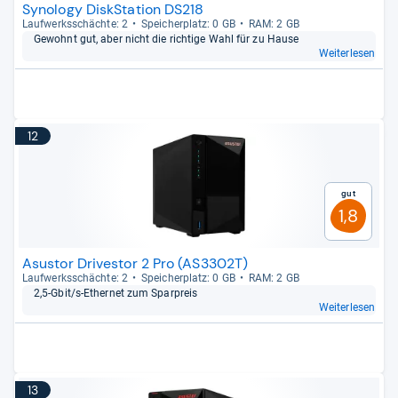
Synology DiskStation DS218
Lauf­werks­schächte: 2
Spei­cher­platz: 0 GB
RAM: 2 GB
Gewohnt gut, aber nicht die rich­tige Wahl für zu Hause
Weiterlesen
12
Gut
1,8
Asustor Drivestor 2 Pro (AS3302T)
Lauf­werks­schächte: 2
Spei­cher­platz: 0 GB
RAM: 2 GB
2,5-​Gbit/s-​Ether­net zum Spar­preis
Weiterlesen
13