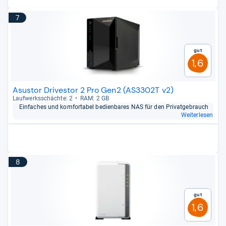
7
Gut
1,6
Asustor Drivestor 2 Pro Gen2 (AS3302T v2)
Lauf­werks­schächte: 2
RAM: 2 GB
Ein­fa­ches und kom­for­ta­bel bedien­ba­res NAS für den Pri­vat­ge­brauch
Weiterlesen
8
Gut
1,6