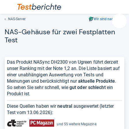
NAS-Server
Wir sind nachhaltig
Suc
NAS-​Gehäuse für zwei Fest­plat­ten
Geben
Sie
Test
mindest
drei
Zeichen
Das Produkt NASync DH2300 von Ugreen führt derzeit
ein.
unser Ranking mit der Note 1,2 an. Die Liste basiert auf
Vorschl
einer unabhängigen Auswertung von Tests und
erschei
Meinungen und berücksichtigt nur
aktuelle Produkte
.
automat
So sehen Sie sehr schnell, wie
gut oder schlecht
ein
und
Produkt ist.
lassen
sich
Diese Quellen haben wir
neutral
ausgewertet (letzter
mit
Test vom
13.06.2026
):
den
Pfeiltas
und 55 weitere Magazine
auswähl