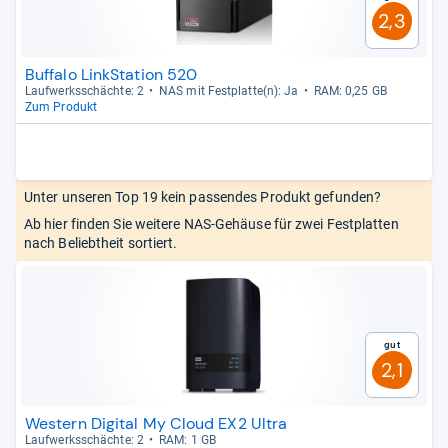
2,3
Buffalo LinkStation 520
Lauf­werks­schächte: 2
NAS mit Fest­platte(n): Ja
RAM: 0,25 GB
Zum Produkt
Unter unseren Top 19 kein passendes Produkt gefunden?
Ab hier finden Sie weitere NAS-Gehäuse für zwei Festplatten
nach Beliebtheit sortiert.
Gut
2,1
Western Digital My Cloud EX2 Ultra
Lauf­werks­schächte: 2
RAM: 1 GB