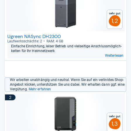
Sehr gut
1,2
Ugreen NASync DH2300
Lauf­werks­schächte: 2
RAM: 4 GB
Ein­fa­che Ein­rich­tung, lei­ser Betrieb und viel­sei­tige Anschluss­mög­lich­
kei­ten für Ihr Heim­netz­werk
Weiterlesen
Wir arbeiten unabhängig und neutral. Wenn Sie auf ein verlinktes Shop-
Angebot klicken, unterstützen Sie uns dabei. Wir erhalten dann ggf. eine
Vergütung.
Mehr erfahren
2
Sehr gut
1,3