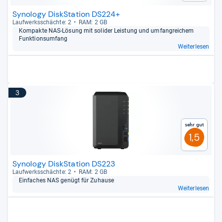
Synology DiskStation DS224+
Lauf­werks­schächte: 2
RAM: 2 GB
Kom­pakte NAS-​Lösung mit soli­der Leis­tung und umfang­rei­chem
Funk­ti­ons­um­fang
Weiterlesen
3
Sehr gut
1,5
Synology DiskStation DS223
Lauf­werks­schächte: 2
RAM: 2 GB
Ein­fa­ches NAS genügt für Zuhause
Weiterlesen