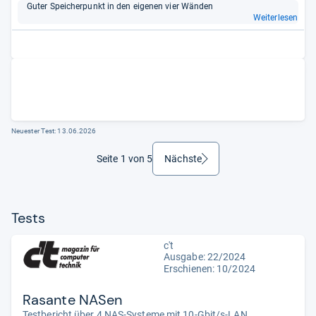
Guter Spei­cher­punkt in den eige­nen vier Wän­den
Weiterlesen
Neuester Test:
13.06.2026
Seite 1 von 5
Nächste
weiter
Tests
c't
Ausgabe: 22/2024
Erschienen: 10/2024
Rasante NASen
Testbericht über 4 NAS-Systeme mit 10-Gbit/s-LAN