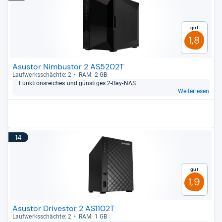
Gut
1,8
Asustor Nimbustor 2 AS5202T
Lauf­werks­schächte: 2
RAM: 2 GB
Funk­ti­ons­rei­ches und güns­ti­ges 2-​Bay-​NAS
Weiterlesen
14
Gut
1,9
Asustor Drivestor 2 AS1102T
Lauf­werks­schächte: 2
RAM: 1 GB