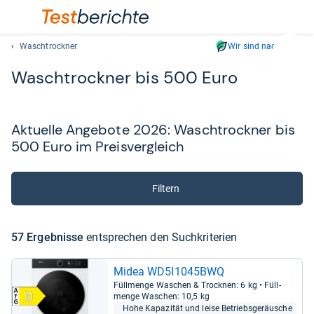
Waschtrockner
Wir sind nachhaltig
Suc
Wasch­trock­ner bis 500 Euro
Geben
Sie
mindest
drei
Aktu­elle Ange­bote 2026: Wasch­trock­ner bis
Zeichen
500 Euro im Preis­ver­gleich
ein.
Vorschl
erschei
Filtern
automat
und
lassen
57 Ergeb­nisse
ent­spre­chen den Such­kri­te­rien
sich
mit
Midea WD5I1045BWQ
den
Füll­menge Waschen & Trock­nen: 6 kg • Füll­
Pfeiltas
menge Waschen: 10,5 kg
auswähl
Hohe Kapa­zi­tät und leise Betriebs­ge­räusche