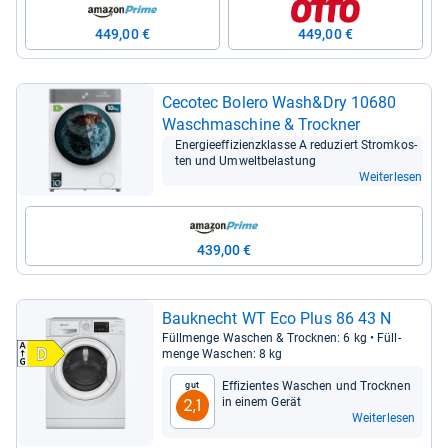
449,00 €
449,00 €
Ceco­tec Bolero Wash&Dry 10680
Wasch­ma­schine & Trock­ner
Ener­gie­ef­fi­zi­enz­klasse A redu­ziert Strom­kos­
ten und Umwelt­be­las­tung
Weiterlesen
439,00 €
Bau­knecht WT Eco Plus 86 43 N
Füll­menge Waschen & Trock­nen: 6 kg • Füll­
menge Waschen: 8 kg
Effi­zi­en­tes Waschen und Trock­nen
Gut
in einem Gerät
2,1
Weiterlesen