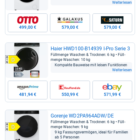
Weiterlesen
499,00 €
579,00 €
579,00 €
Haier HWD100-​B14939 I-​Pro Serie 3
Füll­menge Waschen & Trock­nen: 6 kg • Füll­
menge Waschen: 10 kg
Kom­pakte Bau­weise mit lei­sen Funk­tio­nen
Weiterlesen
481,94 €
550,99 €
571,99 €
Gorenje WD2PA964ADW/DE
Füll­menge Waschen & Trock­nen: 6 kg • Füll­
menge Waschen: 9 kg
9 kg Fas­sungs­ver­mö­gen, ideal für Fami­lien
ab 5 Per­so­nen