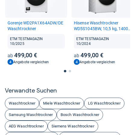
Gorenje WD2PA1X64ADW/DE
Hisense Wasch­trock­ner
Wasch­trock­ner
WD5S1045BW, 10,5 kg, 1400
U/min
ETM TESTMAGAZIN
ETM TESTMAGAZIN
10/2025
10/2024
499,00 €
499,00 €
4
4
Angebote vergleichen
Angebote vergleichen
Ver­wandte Suchen
Waschtrockner
Miele Waschtrockner
LG Waschtrockner
Samsung Waschtrockner
Bosch Waschtrockner
AEG Waschtrockner
Siemens Waschtrockner