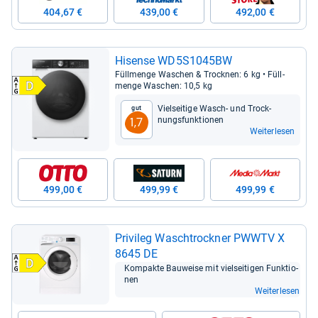
404,67 €
439,00 €
492,00 €
Hisense WD5S1045BW
Füll­menge Waschen & Trock­nen: 6 kg • Füll­
menge Waschen: 10,5 kg
Viel­sei­tige Wasch-​ und Trock­
Gut
nungs­funk­tio­nen
1,7
Weiterlesen
499,00 €
499,99 €
499,99 €
Pri­vi­leg Wasch­trock­ner PWWTV X
8645 DE
Kom­pakte Bau­weise mit viel­sei­ti­gen Funk­tio­
nen
Weiterlesen