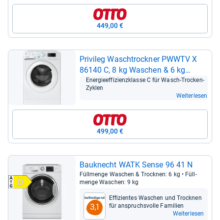
449,00 €
Pri­vi­leg Wasch­trock­ner PWWTV X
86140 C, 8 kg Waschen & 6 kg
Trock­nen
Ener­gie­ef­fi­zi­enz­klasse C für Wasch-​Tro­cken-​
Zyklen
Weiterlesen
499,00 €
Bau­knecht WATK Sense 96 41 N
Füll­menge Waschen & Trock­nen: 6 kg • Füll­
menge Waschen: 9 kg
Effi­zi­en­tes Waschen und Trock­nen
Befriedigend
3,1
für anspruchs­volle Fami­lien
Weiterlesen