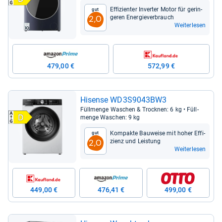
Effi­zi­en­ter Inver­ter Motor für gerin­
Gut
ge­ren Ener­gie­ver­brauch
2,0
Weiterlesen
479,00 €
572,99 €
Hisense WD3S9043BW3
Füll­menge Waschen & Trock­nen: 6 kg • Füll­
menge Waschen: 9 kg
Kom­pakte Bau­weise mit hoher Effi­
Gut
zi­enz und Leis­tung
2,0
Weiterlesen
449,00 €
476,41 €
499,00 €