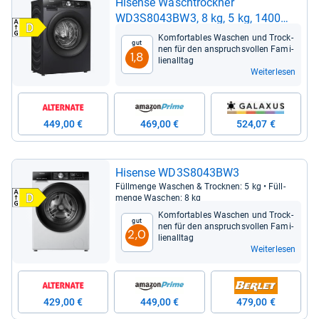
Hisense Wasch­trock­ner
WD3S8043BW3, 8 kg, 5 kg, 1400
U/min
Kom­for­ta­bles Waschen und Trock­
Gut
nen für den anspruchs­vol­len Fami­
1,8
li­en­all­tag
Weiterlesen
449,00 €
469,00 €
524,07 €
Hisense WD3S8043BW3
Füll­menge Waschen & Trock­nen: 5 kg • Füll­
menge Waschen: 8 kg
Kom­for­ta­bles Waschen und Trock­
Gut
nen für den anspruchs­vol­len Fami­
2,0
li­en­all­tag
Weiterlesen
429,00 €
449,00 €
479,00 €