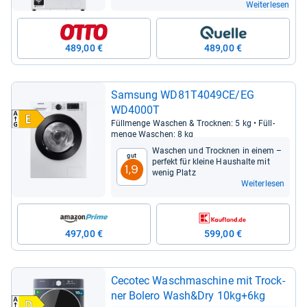
Weiterlesen
489,00 €
489,00 €
Sam­sung WD81T4049CE/EG
WD4000T
Füll­menge Waschen & Trock­nen: 5 kg • Füll­
menge Waschen: 8 kg
Waschen und Trock­nen in einem –
Gut
per­fekt für kleine Haus­halte mit
1,9
wenig Platz
Weiterlesen
497,00 €
599,00 €
Ceco­tec Wasch­ma­schine mit Trock­
ner Bolero Wash&Dry 10kg+6kg