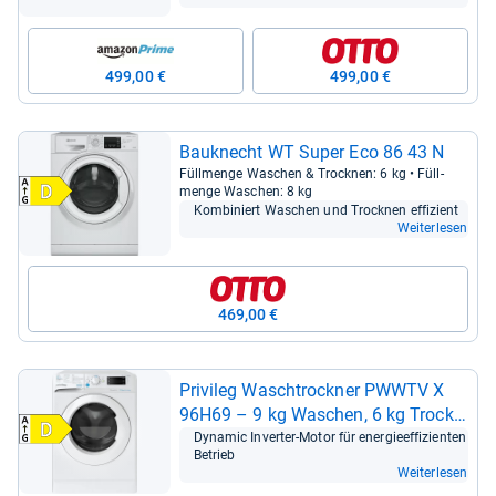
499,00 €
499,00 €
Bau­knecht WT Super Eco 86 43 N
Füll­menge Waschen & Trock­nen: 6 kg • Füll­
menge Waschen: 8 kg
Kom­bi­niert Waschen und Trock­nen effi­zi­ent
Weiterlesen
469,00 €
Pri­vi­leg Wasch­trock­ner PWWTV X
96H69 – 9 kg Waschen, 6 kg Trock­
nen
Dyna­mic Inver­ter-​Motor für ener­gie­ef­fi­zi­en­ten
Betrieb
Weiterlesen