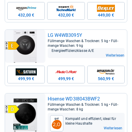
432,00 €
432,00 €
449,00 €
LG W4WB3095Y
Füll­menge Waschen & Trock­nen: 5 kg • Füll­
menge Waschen: 9 kg
Ener­gie­ef­fi­zi­enz­klasse A/E
Weiterlesen
499,99 €
499,99 €
560,99 €
Hisense WD3I8043BWF2
Füll­menge Waschen & Trock­nen: 5 kg • Füll­
menge Waschen: 8 kg
Kom­pakt und effi­zi­ent, ideal für
Gut
kleine Haus­halte
2,0
Weiterlesen