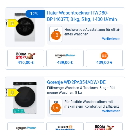
Haier Wasch­trock­ner HWD80-​
–12%
BP14637T, 8 kg, 5 kg, 1400 U/min
Hoch­wer­tige Aus­stat­tung für effi­zi­
Gut
en­tes Waschen
1,8
Weiterlesen
410,00 €
439,00 €
439,00 €
Gorenje WD2PA854ADW/DE
Füll­menge Waschen & Trock­nen: 5 kg • Füll­
menge Waschen: 8 kg
Für fle­xi­ble Wasch­rou­ti­nen mit
Gut
maxi­ma­lem Kom­fort und Effi­zi­enz
1,9
Weiterlesen