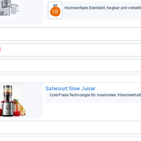
Gut
Hoch­wer­ti­ges Edel­stahl, trag­bar und viel­sei­t
1,9
Safe­court Slow Jui­cer
Cold-​Press-​Tech­no­lo­gie für maxi­ma­len Vit­ami­ner­halt