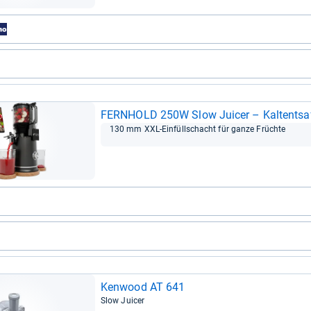
FERN­HOLD 250W Slow Jui­cer – Kal­tent­saf­
130 mm XXL-​Ein­füll­schacht für ganze Früchte
Ken­wood AT 641
Slow Jui­cer