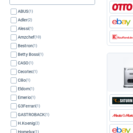
ABUS
(1)
Adler
(2)
Alessi
(1)
Amzchef
(10)
Bestron
(1)
Betty Bossi
(1)
CASO
(1)
Cecotec
(1)
Cilio
(1)
Eldom
(1)
Emerio
(1)
G3Ferrari
(1)
GASTROBACK
(1)
H.Koenig
(2)
Homelux
(1)