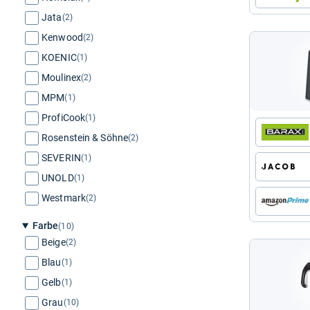
Jata
(2)
Kenwood
(2)
KOENIC
(1)
Moulinex
(2)
MPM
(1)
ProfiCook
(1)
Rosenstein & Söhne
(2)
SEVERIN
(1)
UNOLD
(1)
Westmark
(2)
Farbe
(10)
Beige
(2)
Blau
(1)
Gelb
(1)
Grau
(10)