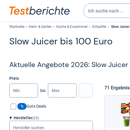
Geben
Sie
Startseite
Heim & Garten
Küche & Esszimmer
Entsafter
Slow Juicer
mindestens
Slow Jui­cer bis 100 Euro
drei
Zeichen
ein.
Vorschläge
Aktu­elle Ange­bote 2026: Slow Jui­cer 
erscheinen
automatisch
und
Preis
lassen
Min.
Max.
71 Ergeb­ni
bis
sich
Nach Preis filtern
mit
den
%
Gute Deals
Pfeiltasten
auswählen.
Hersteller
(25)
Hersteller
suchen