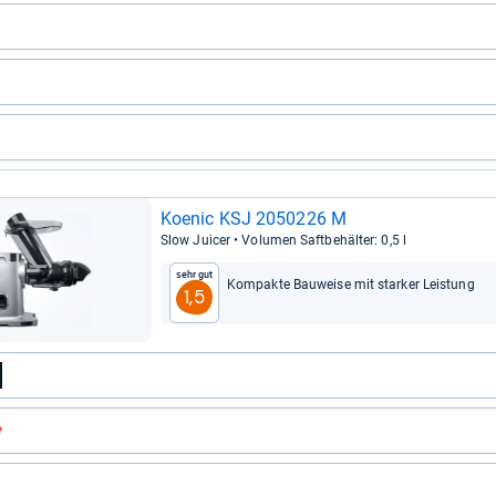
Koe­nic KSJ 2050226 M
Slow Jui­cer • Volu­men Saft­be­häl­ter: 0,5 l
Sehr gut
Kom­pakte Bau­weise mit star­ker Leis­tung
1,5