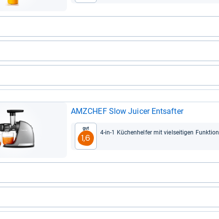
AMZ­CHEF Slow Jui­cer Ent­saf­ter
Gut
4-​in-​1 Küchen­hel­fer mit viel­sei­ti­gen Funk­tio­
1,6