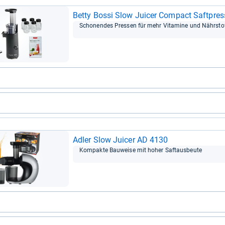
Betty Bossi Slow Jui­cer Com­pact Saft­pres
Scho­nen­des Pres­sen für mehr Vit­amine und Nähr­sto
Adler Slow Jui­cer AD 4130
Kom­pakte Bau­weise mit hoher Saft­aus­beute