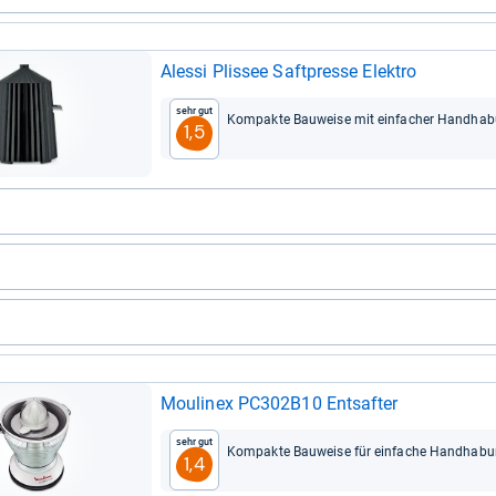
Alessi Plis­see Saft­presse Elek­tro
Sehr gut
Kom­pakte Bau­weise mit ein­fa­cher Hand­ha­
1,5
Mou­li­nex PC302B10 Ent­saf­ter
Sehr gut
Kom­pakte Bau­weise für ein­fa­che Hand­ha­b
1,4