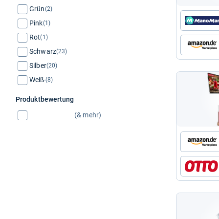
Grün
(2)
Pink
(1)
Rot
(1)
Schwarz
(23)
Silber
(20)
Weiß
(8)
Produktbewertung
(& mehr)