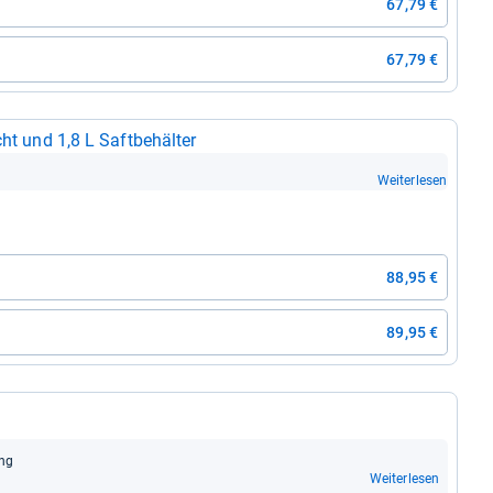
67,79 €
67,79 €
ht und 1,8 L Saft­be­häl­ter
Weiterlesen
88,95 €
89,95 €
ung
Weiterlesen