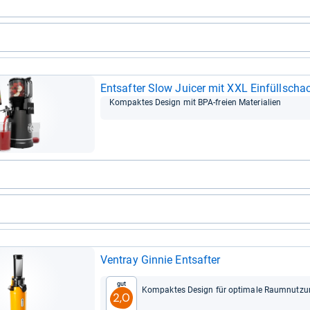
Ent­saf­ter Slow Jui­cer mit XXL Ein­füll­schac
Kom­pak­tes Design mit BPA-​freien Mate­ria­lien
Ven­tray Gin­nie Ent­saf­ter
Gut
Kom­pak­tes Design für opti­male Raum­nut­z
2,0