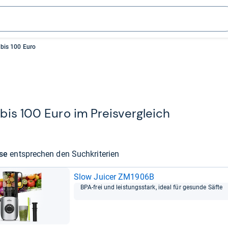
 bis 100 Euro
bis 100 Euro im Preis­ver­gleich
sse
ent­spre­chen den Such­kri­te­rien
Slow Jui­cer ZM1906B
BPA-​frei und leis­tungs­stark, ideal für gesunde Säfte