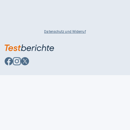
Datenschutz und Widerruf
Auf
Auf
Auf
Facebook
Instagram
X
folgen
folgen
folgen
Über uns
Testmagazine
Unsere Redaktion
FAQ
Presse
Unser Magazin
Karriere
Feedback
Partnerbereich
Kontakt
Unsere Kategorien