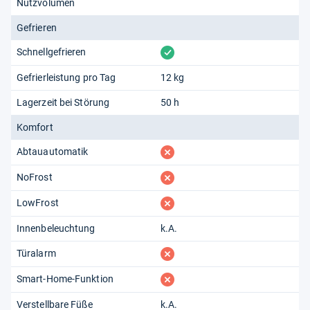
Note:
„Gut“ (2,10)
Nutzvolumen
Gefrieren
Von uns ausgewertete Quellen:
Produktdatenblatt
vorhanden
Schnellgefrieren
Gefrierleistung pro Tag
12 kg
Lagerzeit bei Störung
50 h
Redaktion von Testberichte.de
Komfort
fehlt
Abtauautomatik
fehlt
NoFrost
fehlt
LowFrost
Innenbeleuchtung
k.A.
fehlt
Türalarm
fehlt
Smart-Home-Funktion
Verstellbare Füße
k.A.