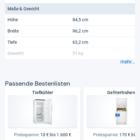
Maße & Gewicht
Höhe
84,5 cm
Breite
96,2 cm
Tiefe
63,2 cm
Gewicht
51 kg
mehr...
Pas­sende Bes­ten­lis­ten
Tiefkühler
Gefriertruhen
Preisspanne:
10 € bis 1.600 €
Preisspanne:
170 € bis 