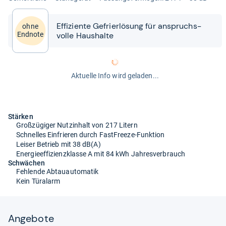
Effi­zi­ente Gefrier­lö­sung für anspruchs­
ohne
volle Haus­halte
Endnote
Aktuelle Info wird geladen...
Stärken
Großzügiger Nutzinhalt von 217 Litern
Schnelles Einfrieren durch FastFreeze-Funktion
Leiser Betrieb mit 38 dB(A)
Energieeffizienzklasse A mit 84 kWh Jahresverbrauch
Schwächen
Fehlende Abtauautomatik
Kein Türalarm
Angebote