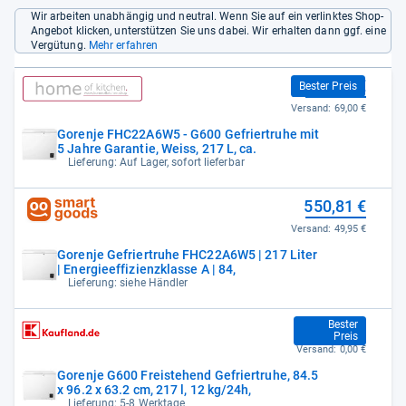
Wir arbeiten unabhängig und neutral. Wenn Sie auf ein verlinktes Shop-
Angebot klicken, unterstützen Sie uns dabei. Wir erhalten dann ggf. eine
Vergütung.
Mehr erfahren
508,00 €
Bester Preis
Versand:
69,00 €
Gorenje FHC22A6W5 - G600 Gefriertruhe mit
5 Jahre Garantie, Weiss, 217 L, ca.
Lieferung: Auf Lager, sofort lieferbar
550,81 €
Versand:
49,95 €
Gorenje Gefriertruhe FHC22A6W5 | 217 Liter
| Energieeffizienzklasse A | 84,
Lieferung: siehe Händler
577,00 €
Bester
Preis
Versand:
0,00 €
Gorenje G600 Freistehend Gefriertruhe, 84.5
x 96.2 x 63.2 cm, 217 l, 12 kg/24h,
Lieferung: 5-8 Werktage