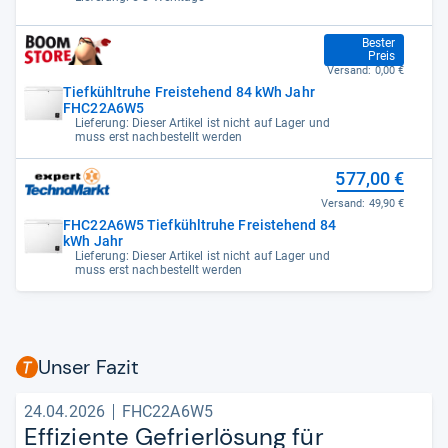
577,00 €
Bester
Preis
Versand:
0,00 €
Tiefkühltruhe Freistehend 84 kWh Jahr
FHC22A6W5
Lieferung: Dieser Artikel ist nicht auf Lager und
muss erst nachbestellt werden
577,00 €
Versand:
49,90 €
FHC22A6W5 Tiefkühltruhe Freistehend 84
kWh Jahr
Lieferung: Dieser Artikel ist nicht auf Lager und
muss erst nachbestellt werden
Unser Fazit
24.04.2026
FHC22A6W5
Effi­zi­ente Gefrier­lö­sung für