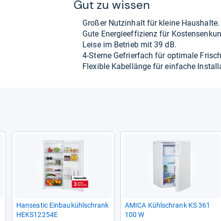
Gut zu wis­sen
Großer Nut­zin­halt für kleine Haus­halte.
Gute Ener­gie­ef­fi­zi­enz für Kos­ten­sen­ku
Leise im Betrieb mit 39 dB.
4-​Sterne Gefrier­fach für opti­male Fri­sc
Fle­xi­ble Kabel­länge für ein­fa­che Instal­l
k
Han­sea­tic Ein­bau­kühl­schrank
AMICA Kühl­schrank KS 361
HEKS12254E
100 W