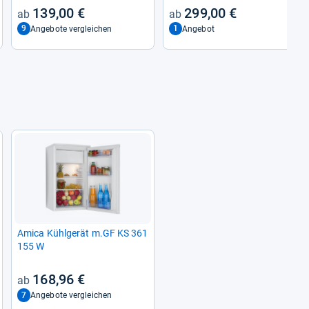
145 cm hoch
139,00 €
299,00 €
9
1
Angebote vergleichen
Angebot
Amica Kühl­ge­rät m.GF KS 361
155 W
168,96 €
7
Angebote vergleichen