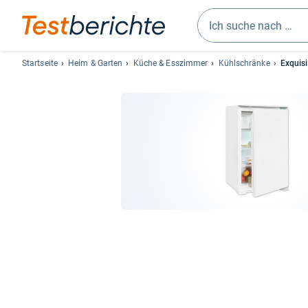
Geben
Sie
Startseite
Heim & Garten
Küche & Esszimmer
Kühlschränke
Exquisi
mindestens
drei
Zeichen
ein.
Vorschläge
erscheinen
automatisch
und
lassen
sich
mit
den
Pfeiltasten
auswählen.