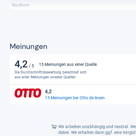
Bauform
Gefrierfachanordnung
oben
Türanschlag
rechts, wechse
Türart
Schlepptür
Meinungen
Abmessungen
Breite
54 cm
4,2
4,2
15 Meinungen aus einer Quelle
/ 5
von
Höhe
88 cm
Die Durchschnittsbewertung berechnet sich
5
aus allen Meinungen unserer Quellen.
Kabellänge
2 m
Sternen
4,2
Tiefe
54 cm
4,2
15 Meinungen bei Otto.de lesen
von
Kapazität
5
Gesamtnutzinhalt
118 l
Sternen
Nutzinhalt Gefrierraum
14 l
Wir arbeiten unabhängig und neutral. Wen
dabei. Wir erhalten dann ggf. eine Vergü
Nutzinhalt Kühlraum
104 l