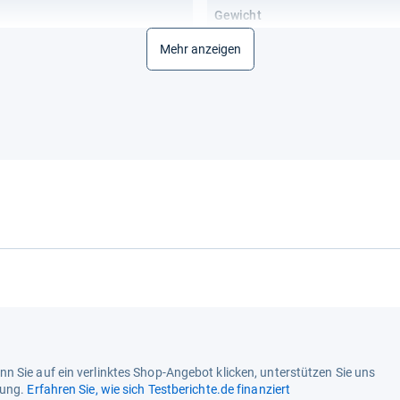
Gewicht
Gesamtgewicht
Mehr anzeigen
lbar
Funktionalitäten
Funktionen
Kühlungsart
Energiemerkmale
Anschlusswert
Betriebsspannung
Energieeffizienzklasse
Energiekosten / 5 Jahre
Energiekosten / Jahr
Energieverbrauch / Jahr
n Sie auf ein verlinktes Shop-Angebot klicken, unterstützen Sie uns
tung.
Erfahren Sie, wie sich Testberichte.de finanziert
Klimaklasse