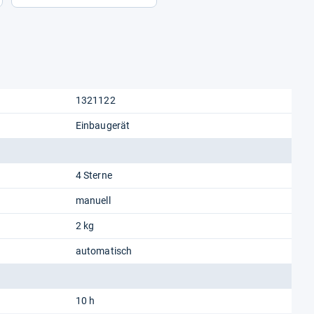
1321122
Einbaugerät
4 Sterne
manuell
2 kg
automatisch
10 h