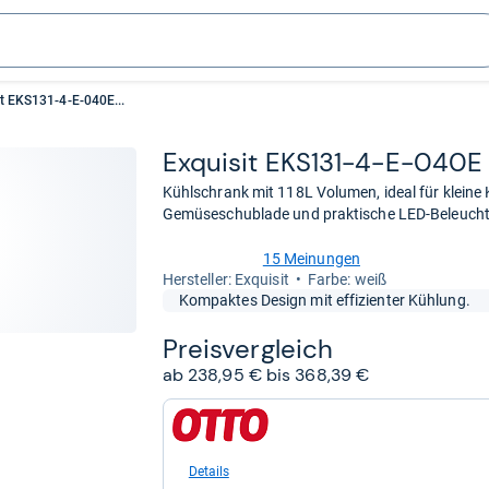
t EKS131-4-E-040E...
Exqui­sit EKS131-​4-​E-​040E
Kühlschrank mit 118L Volumen, ideal für kleine 
Gemüseschublade und praktische LED-Beleuchtu
15 Meinungen
4,2
Her­stel­ler: Exquisit
Farbe: weiß
von
Kompaktes Design mit effizienter Kühlung.
5
Sternen
Preis­ver­gleich
ab 238,95 € bis 368,39 €
zum
Shop:
bei
Otto.de
Details
für