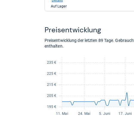
Details
eBay
Auf Lager
für
221,99
kaufen.
Preis­ent­wick­lung
Preisentwicklung der letzten 89 Tage. Gebrau
enthalten.