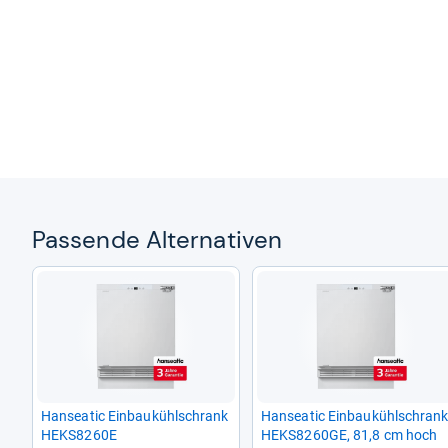
Pas­sende Alter­na­ti­ven
Han­sea­tic Ein­bau­kühl­schrank
Han­sea­tic Ein­bau­kühl­schran
HEKS8260E
HEKS8260GE, 81,8 cm hoch