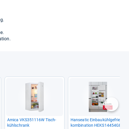
ng.
he.
a­tion.
nächste
Amica VKS351116W Tisch­
Han­sea­tic Ein­bau­kühl­ge­frier­
kühl­schrank
kom­bi­na­tion HEKS14454GE,