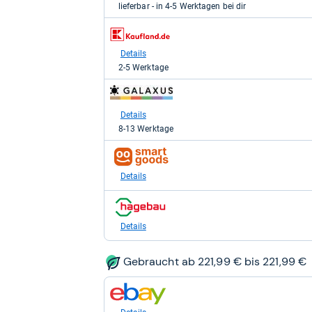
lieferbar - in 4-5 Werktagen bei dir
239,00
kaufen.
zum
Shop:
bei
Details
Kaufland
2-5 Werktage
für
278,95
zum
kaufen.
Shop:
bei
Details
galaxus
8-13 Werktage
für
368,39
zum
kaufen.
Shop:
bei
Details
smartgoods.de
für
zum
238,95
Shop:
kaufen.
bei
Details
hagebau.de
für
269,00
Gebraucht ab 221,99 € bis 221,99 €
kaufen.
zum
Shop:
bei