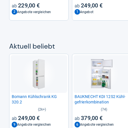
229,00 €
249,00 €
2
1
Angebote vergleichen
Angebot
Aktu­ell beliebt
Bomann Kühl­schrank KG
BAU­KNECHT KDI 12S2 Kühl­
320.2
ge­frier­kom­bi­na­tion
(2k+)
(74)
249,00 €
379,00 €
9
6
Angebote vergleichen
Angebote vergleichen