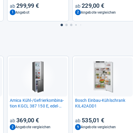
299,99 €
229,00 €
1
2
Angebot
Angebote vergleichen
Amica Kühl-​/Gefrier­kom­bi­na­
Bosch Ein­bau-​Kühl­schrank
tion KGCL 387 150 E, edel­
KIL42ADD1
stahl­op­tik, 176 cm hoch
369,00 €
535,01 €
2
9
Angebote vergleichen
Angebote vergleichen