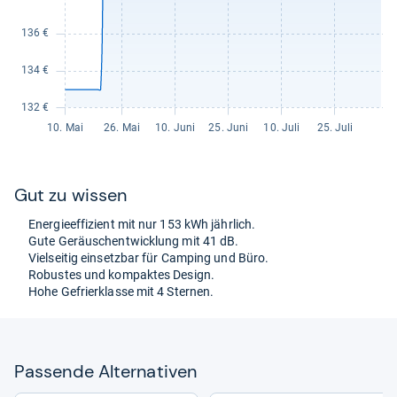
Gut zu wis­sen
Ener­gie­ef­fi­zi­ent mit nur 153 kWh jähr­lich.
Gute Geräusch­ent­wick­lung mit 41 dB.
Viel­sei­tig ein­setz­bar für Cam­ping und Büro.
Robus­tes und kom­pak­tes Design.
Hohe Gefrier­klasse mit 4 Ster­nen.
Pas­sende Alter­na­ti­ven