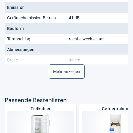
Emission
Geräuschemission Betrieb
41 dB
Bauform
Türanschlag
rechts, wechselbar
Abmessungen
Breite
44 cm
Höhe
51 cm
Mehr anzeigen
Tiefe
49 cm
Kapazität
Pas­sende Bes­ten­lis­ten
Gesamtnutzinhalt
34 l
Tiefkühler
Gefriertruhen
Allgemein
Produkttyp
Mini-Gefrierschrank,
Standgerät