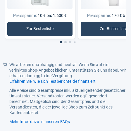
Leistungsmerkmale
Preisspanne:
10 € bis 1.600 €
Preisspanne:
170 € bis 
Gefrierklasse
4 Sterne
Gefrierteilabtauverfahren
manuell
Zur Bestenliste
Zur Bestenliste
: Tiefkühler
: Gefriert
Gefriervermögen 24h
2 kg
Gewicht
Gesamtgewicht
16 kg
Wir arbeiten unabhängig und neutral. Wenn Sie auf ein
Funktionalitäten
verlinktes Shop-Angebot klicken, unterstützen Sie uns dabei. Wir
erhalten dann ggf. eine Vergütung.
Funktionen
mech. Temperaturregelung
Erfahren Sie, wie sich Testberichte.de finanziert
Energiemerkmale
Alle Preise sind Gesamtpreise inkl. aktuell geltender gesetzlicher
Umsatzsteuer. Versandkosten werden ggf. gesondert
Anschlusswert
90 W
berechnet. Maßgeblich sind der Gesamtpreis und die
Versandkosten, die der jeweilige Shop zum Zeitpunkt des
Betriebsspannung
230 - 230 V
Kaufes anbietet.
Energieeffizienzklasse
E
Mehr Infos dazu in unseren FAQs