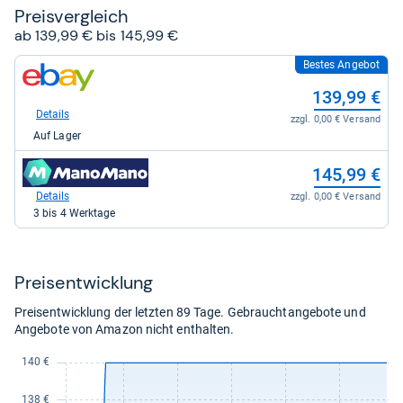
Preis­ver­gleich
ab 139,99 € bis 145,99 €
Bestes Angebot
zum
Shop:
139,99 €
bei
eBay
Details
zzgl. 0,00 € Versand
für
Auf Lager
139,99
kaufen.
zum
145,99 €
Shop:
bei
Details
zzgl. 0,00 € Versand
Manomano
3 bis 4 Werktage
für
145,99
kaufen.
Preis­ent­wick­lung
Preisentwicklung der letzten 89 Tage. Gebrauchtangebote und
Angebote von Amazon nicht enthalten.