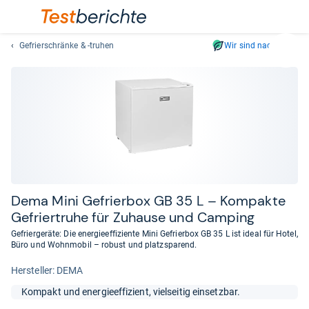
Gefrierschränke & -truhen
Wir sind nachhaltig
Suc
Geben
Sie
mindest
drei
Zeichen
ein.
Vorschl
erschei
automat
Dema Mini Gefrier­box GB 35 L – Kom­pakte
und
Gefrier­truhe für Zuhause und Cam­ping
lassen
Gefriergeräte: Die energieeffiziente Mini Gefrierbox GB 35 L ist ideal für Hotel,
sich
Büro und Wohnmobil – robust und platzsparend.
mit
Her­stel­ler: DEMA
den
Pfeiltas
Kompakt und energieeffizient, vielseitig einsetzbar.
auswähl