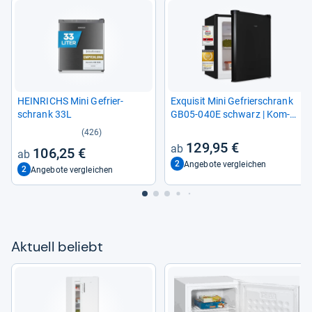
HEIN­RICHS Mini Gefrier­
Exqui­sit Mini Gefrier­schrank
schrank 33L
GB05-​040E schwarz | Kom­
pakt & Leise
(426)
129,95 €
106,25 €
2
Angebote vergleichen
2
Angebote vergleichen
Aktu­ell beliebt