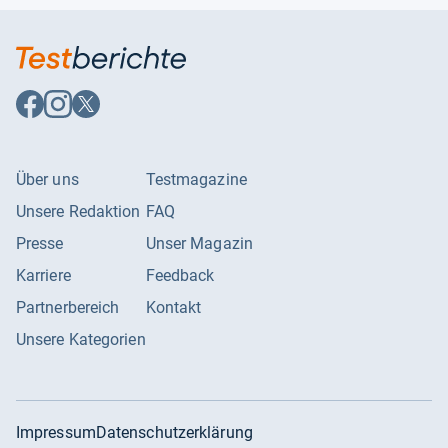
Energiekosten / 5 Jahre
283.05 EUR
Energiekosten / Jahr
56.61 EUR
Energieverbrauch / Jahr
153 kWh
Auf
Auf
Auf
Klimaklasse
N
Facebook
Instagram
X
folgen
folgen
folgen
Über uns
Testmagazine
Unsere Redaktion
FAQ
Presse
Unser Magazin
Karriere
Feedback
Partnerbereich
Kontakt
Unsere Kategorien
Impressum
Datenschutzerklärung