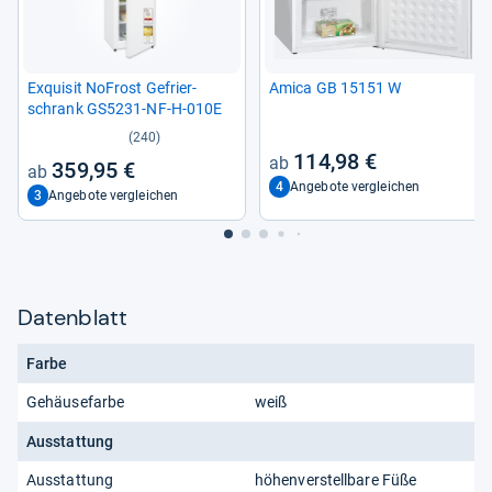
Exqui­sit NoFrost Gefrier­
Amica GB 15151 W
schrank GS5231-​NF-​H-​010E
(240)
114,98 €
359,95 €
4
Angebote vergleichen
3
Angebote vergleichen
Datenblatt
Farbe
Gehäusefarbe
weiß
Ausstattung
Ausstattung
höhenverstellbare Füße