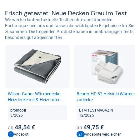
Frisch getes­tet: Neue Decken Grau im Test
Wir werten laufend aktuelle Testberichte aus führenden
Fachmagazinen aus und fassen die wichtigsten Ergebnisse für Sie
zusammen. Die folgenden Produkte haben in unabhängigen Tests
besonders gut abgeschnitten.
Wil­son Gabor Wär­me­de­cke:
Beu­rer HD 82 Hel­sinki Wär­me­
Heiz­de­cke mit 9 Heiz­stu­fen
zu­de­cke
und Aus­schalt-​Timer bis 9
promobil
ETM TESTMAGAZIN
Std., 180x130 cm (Heiz­de­cke
3/2026
12/2025
Wär­me­de­cke, Kuschel, Win­ter)
48,54 €
49,75 €
1
21
Angebot
Angebote vergleichen