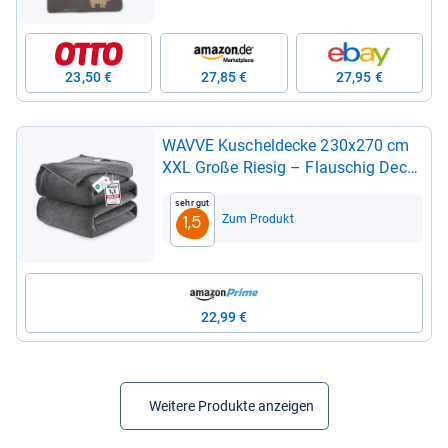
23,50 €
27,85 €
27,95 €
WAVVE Kuschel­de­cke 230x270 cm
XXL Große Rie­sig – Flau­schig Decke
Flee­ce­de­cke, Wohn­de­cke Warm Win­
Sehr gut
ter Weich, Sofa­decke Couch­de­cke,
Zum Produkt
1,5
Decke Couch Blan­ket, Sofa­über­wurf
Grau Leicht
22,99 €
Weitere Produkte anzeigen