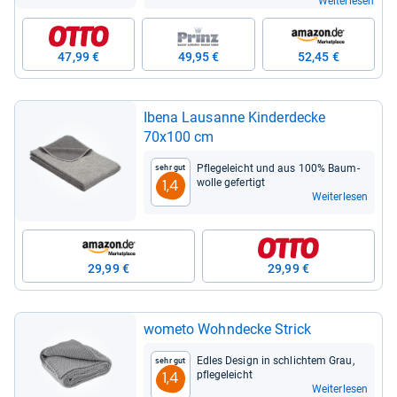
Weiterlesen
47,99 €
49,95 €
52,45 €
Ibena Lau­sanne Kin­der­de­cke
70x100 cm
Pfle­ge­leicht und aus 100% Baum­
Sehr gut
wolle gefer­tigt
1,4
Weiterlesen
29,99 €
29,99 €
wometo Wohn­de­cke Strick
Edles Design in schlich­tem Grau,
Sehr gut
pfle­ge­leicht
1,4
Weiterlesen