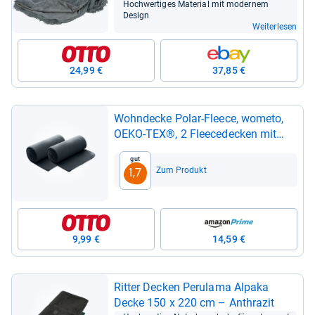
Hoch­wer­ti­ges Mate­rial mit moder­nem
Design
Weiterlesen
24,99 €
37,85 €
Wohn­de­cke Polar-​Fleece, wometo,
OEKO-​TEX®, 2 Flee­ce­de­cken mit
Ket­tel-​Rand & Anti-​Pil­ling
Gut
Zum Produkt
1,7
9,99 €
14,59 €
Rit­ter Decken Peru­lama Alpaka
Decke 150 x 220 cm – Anthra­zit