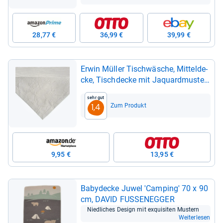
28,77 €
36,99 €
39,99 €
Erwin Mül­ler Tischwä­sche, Mit­tel­de­
cke, Tisch­de­cke mit Jaquard­mus­ter,
Serie Arns­berg hell­grau Größe 80x80
Sehr gut
cm
Zum Produkt
1,4
9,95 €
13,95 €
Baby­de­cke Juwel 'Cam­ping' 70 x 90
cm, DAVID FUS­SE­NEG­GER
Nied­li­ches Design mit exqui­si­ten Mus­tern
Weiterlesen