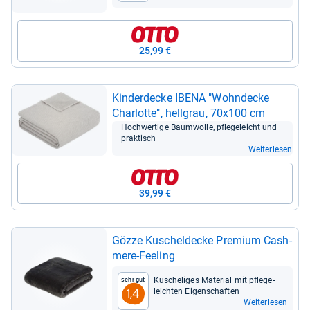
25,99 €
Kin­der­de­cke IBENA "Wohn­de­cke
Char­lotte", hell­grau, 70x100 cm
Hoch­wer­tige Baum­wolle, pfle­ge­leicht und
prak­tisch
Weiterlesen
39,99 €
Gözze Kuschel­de­cke Pre­mium Cas­h­
mere-​Fee­ling
Kusche­li­ges Mate­rial mit pfle­ge­
Sehr gut
leich­ten Eigen­schaf­ten
1,4
Weiterlesen