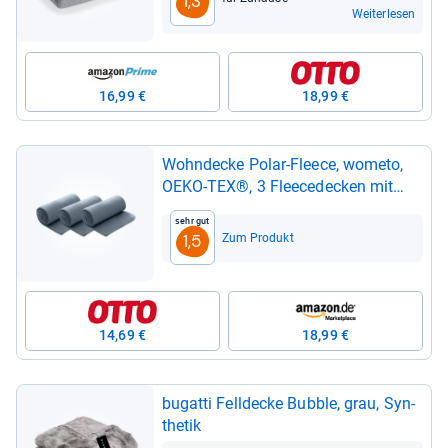
1,3
Weiterlesen
16,99 €
18,99 €
Wohn­de­cke Polar-​Fleece, wometo,
OEKO-​TEX®, 3 Flee­ce­de­cken mit
Ket­tel-​Rand & Anti-​Pil­ling
Sehr gut
Zum Produkt
1,5
14,69 €
18,99 €
bugatti Fell­de­cke Bub­ble, grau, Syn­
the­tik