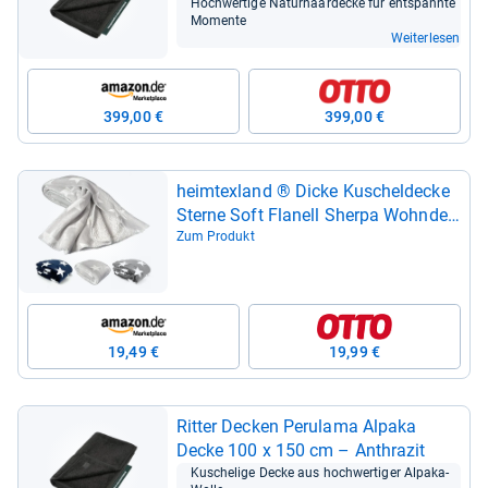
Hoch­wer­tige Natur­haar­de­cke für ent­spannte
Momente
Weiterlesen
399,00 €
399,00 €
heim­tex­land ® Dicke Kuschel­de­cke
Sterne Soft Fla­nell Sherpa Wohn­de­
cke warm 150x200 XL Win­ter­de­cke
Zum Produkt
Typ855 Hell­grau
19,49 €
19,99 €
Rit­ter Decken Peru­lama Alpaka
Decke 100 x 150 cm – Anthra­zit
Kusche­lige Decke aus hoch­wer­ti­ger Alpaka-​