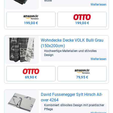
Wolle
Weiterlesen
199,00 €
199,00 €
Wohn­de­cke Decke VOLK Bulli Grau
(150x200cm)
Hoch­wer­tige Mate­ria­lien und stil­vol­les
Design
Weiterlesen
69,90 €
79,95 €
David Fus­se­neg­ger Sylt Hirsch All­
over 4264
Kom­bi­niert stil­vol­les Design mit prak­ti­scher
Pflege