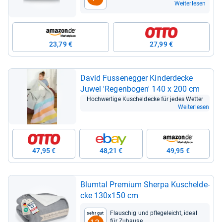
Weiterlesen
23,79 €
27,99 €
David Fus­se­neg­ger Kin­der­de­cke
Juwel 'Regen­bo­gen' 140 x 200 cm
Hoch­wer­tige Kuschel­de­cke für jedes Wet­ter
Weiterlesen
47,95 €
48,21 €
49,95 €
Blum­tal Pre­mium Sherpa Kuschel­de­
cke 130x150 cm
Flau­schig und pfle­ge­leicht, ideal
Sehr gut
für Zuhause