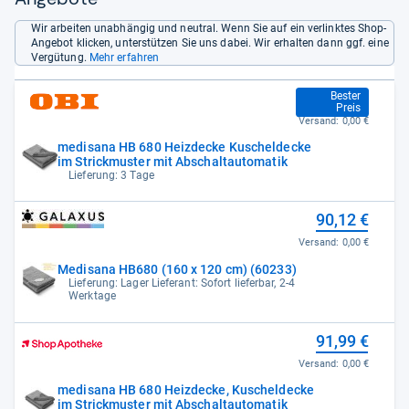
Wir arbeiten unabhängig und neutral. Wenn Sie auf ein verlinktes Shop-
Angebot klicken, unterstützen Sie uns dabei. Wir erhalten dann ggf. eine
Vergütung.
Mehr erfahren
89,99 €
Bester
Preis
Versand:
0,00 €
medisana HB 680 Heizdecke Kuscheldecke
im Strickmuster mit Abschaltautomatik
Lieferung: 3 Tage
90,12 €
Versand:
0,00 €
Medisana HB680 (160 x 120 cm) (60233)
Lieferung: Lager Lieferant: Sofort lieferbar, 2-4
Werktage
91,99 €
Versand:
0,00 €
medisana HB 680 Heizdecke, Kuscheldecke
im Strickmuster mit Abschaltautomatik