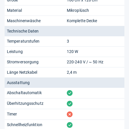
Material
Mikroplüsch
Maschinenwäsche
Komplette Decke
Technische Daten
Temperaturstufen
3
Leistung
120 W
Stromversorgung
220-240 V / ~ 50 Hz
Länge Netzkabel
2,4 m
Ausstattung
vorhanden
Abschaltautomatik
vorhanden
Überhitzungsschutz
fehlt
Timer
vorhanden
Schnellheizfunktion