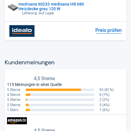
medisana 60233 medisana HB 680
Heizdecke grau 120 W
Lieferung: Auf Lager
Preis prüfen
Kun­den­mei­nun­gen
4,5 Sterne
115 Meinungen in einer Quelle
5 Sterne
93
(81%)
4 Sterne
8
(7%)
3 Sterne
2
(2%)
2 Sterne
5
(4%)
1 Stern
7
(6%)
4,5 Sterne