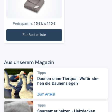
Preisspanne:
15 € bis 110 €
Zur Bestenliste
: Heizdecken
Aus unse­rem Maga­zin
Tipps
Dau­nen ohne Tier­qual: Wofür ste­
hen die Dau­nen­sie­gel?
Zum Artikel
Tipps
Spar­sa­mer hei­zen -​ Heiz­de­cken,