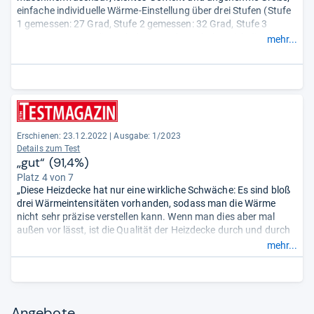
einfache individuelle Wärme-Einstellung über drei Stufen (Stufe
1 gemessen: 27 Grad, Stufe 2 gemessen: 32 Grad, Stufe 3
gemessen: 38 Grad); nach drei Stunden schaltet sich die Decke
mehr...
automatisch ab.
Schwächen: keine.
- Zusammengefasst durch unsere
Redaktion.
Erschienen: 23.12.2022
|
Ausgabe: 1/2023
Details zum Test
„gut“ (91,4%)
Platz 4 von 7
„Diese Heizdecke hat nur eine wirkliche Schwäche: Es sind bloß
drei Wärmeintensitäten vorhanden, sodass man die Wärme
nicht sehr präzise verstellen kann. Wenn man dies aber mal
außen vor lässt, ist die Qualität der Heizdecke durch und durch
stark: So ist hier bspw. ein eindrucksvolles Temperaturmaximum
mehr...
von 41,3 °C zu nennen. Von Vorteil ist auch, dass die Heizdecke
die Temperatur sehr einheitlich halten kann – ... ein Schwanken
von nur ±1,4 °C.“
Angebote