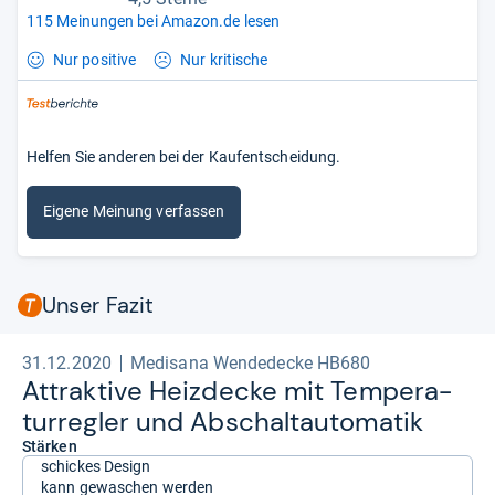
115 Meinungen bei Amazon.de lesen
Nur positive
Nur kritische
Helfen Sie anderen bei der Kaufentscheidung.
Eigene Meinung verfassen
Unser Fazit
31.12.2020
Medisana Wendedecke HB680
Attrak­tive Heiz­de­cke mit Tem­pe­ra­
tur­reg­ler und Abschal­t­au­to­ma­tik
Stärken
schickes Design
kann gewaschen werden