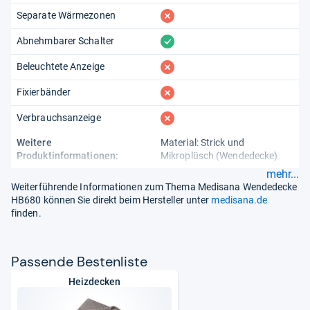
fehlt
Separate Wärmezonen
vorhanden
Abnehmbarer Schalter
fehlt
Beleuchtete Anzeige
fehlt
Fixierbänder
fehlt
Verbrauchsanzeige
Weitere
Material: Strick und
Produktinformationen:
Mikroplüsch (Wendedecke)
mehr...
Weiterführende Informationen zum Thema Medisana Wendedecke
HB680 können Sie direkt beim Hersteller unter
medisana.de
finden.
Pas­sende Bes­ten­liste
Heizdecken