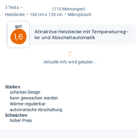
3 Tests
(115 Meinungen)
Heiz­de­cke
160 cm x 120 cm
Mikro­plüsch
Gut
Attrak­tive Heiz­de­cke mit Tem­pe­ra­tur­reg­
1,6
ler und Abschal­t­au­to­ma­tik
Aktuelle Info wird geladen...
Stärken
schickes Design
kann gewaschen werden
Wärme regulierbar
automatische Abschaltung
Schwächen
hoher Preis