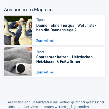
Aus unse­rem Maga­zin
Tipps
Dau­nen ohne Tier­qual: Wofür ste­
hen die Dau­nen­sie­gel?
Zum Artikel
Tipps
Spar­sa­mer hei­zen -​ Heiz­de­cken,
Heiz­kis­sen & Fuß­wär­mer
Zum Artikel
Alle Preise sind Gesamtpreise inkl. aktuell geltender gesetzlicher
Umsatzsteuer. Versandkosten werden ggf. gesondert