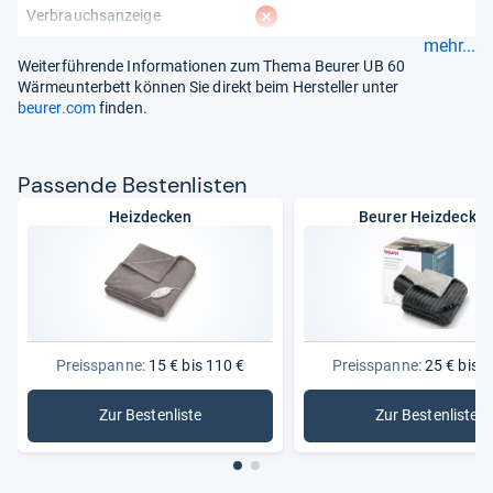
fehlt
Verbrauchsanzeige
mehr...
Weiterführende Informationen zum Thema Beurer UB 60
Wärmeunterbett können Sie direkt beim Hersteller unter
beurer.com
finden.
Pas­sende Bes­ten­lis­ten
Heizdecken
Beurer Heizdecke
Preisspanne:
15 € bis 110 €
Preisspanne:
25 € bis 1
Zur Bestenliste
Zur Bestenliste
: Heizdecken
: Beurer 