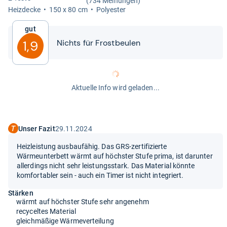
(734 Meinungen)
Heiz­de­cke
150 x 80 cm
Poly­es­ter
Gut
Nichts für Frost­beu­len
1,9
Aktuelle Info wird geladen...
Unser Fazit
29.11.2024
Heizleistung ausbaufähig. Das GRS-zertifizierte
Wärmeunterbett wärmt auf höchster Stufe prima, ist darunter
allerdings nicht sehr leistungsstark. Das Material könnte
komfortabler sein - auch ein Timer ist nicht integriert.
Stärken
wärmt auf höchster Stufe sehr angenehm
recyceltes Material
gleichmäßige Wärmeverteilung