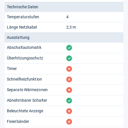
Technische Daten
Temperaturstufen
4
Länge Netzkabel
2,3 m
Ausstattung
vorhanden
Abschaltautomatik
vorhanden
Überhitzungsschutz
fehlt
Timer
fehlt
Schnellheizfunktion
fehlt
Separate Wärmezonen
vorhanden
Abnehmbarer Schalter
fehlt
Beleuchtete Anzeige
fehlt
Fixierbänder