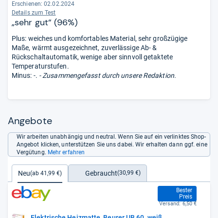
Erschienen: 02.02.2024
Details zum Test
„sehr gut“ (96%)
Plus: weiches und komfortables Material, sehr großzügige
Maße, wärmt ausgezeichnet, zuverlässige Ab- &
Rückschaltautomatik, wenige aber sinnvoll getaktete
Temperaturstufen.
Minus: -.
- Zusammengefasst durch unsere Redaktion.
Angebote
Wir arbeiten unabhängig und neutral. Wenn Sie auf ein verlinktes Shop-
Angebot klicken, unterstützen Sie uns dabei. Wir erhalten dann ggf. eine
Vergütung.
Mehr erfahren
Gebraucht
Neu
(30,99 €)
(ab 41,99 €)
41,99 €
Bester
Preis
Versand:
6,50 €
Elektrische Heizmatte, Beurer UB 60, weiß,