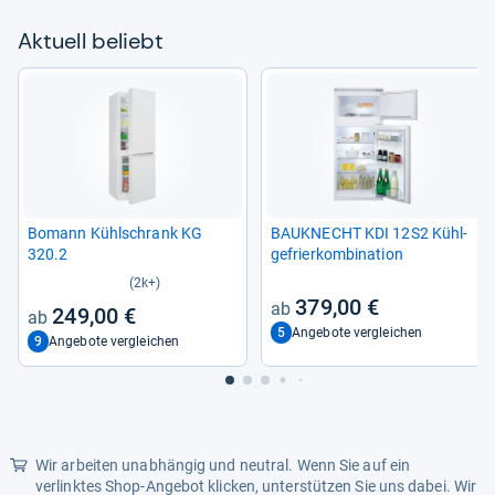
Aktu­ell beliebt
Bomann Kühl­schrank KG
BAU­KNECHT KDI 12S2 Kühl­
320.2
ge­frier­kom­bi­na­tion
(2k+)
379,00 €
249,00 €
5
Angebote vergleichen
9
Angebote vergleichen
Wir arbeiten unabhängig und neutral. Wenn Sie auf ein
verlinktes Shop-Angebot klicken, unterstützen Sie uns dabei. Wir