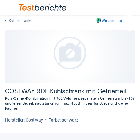
Kühlschränke
Wir sind nachhaltig
Suc
Geben
Sie
mindest
drei
Zeichen
ein.
Vorschl
erschei
automat
COST­WAY 90L Kühl­schrank mit Gefrier­teil
und
Kühl-Gefrier-Kombination mit 90L Volumen, separatem Gefrierraum bis -15?
lassen
und leiser Betriebslautstärke von max. 45dB – ideal für Büros und kleine
Räume.
sich
mit
Her­stel­ler: Costway
Farbe: schwarz
den
Pfeiltas
auswähl