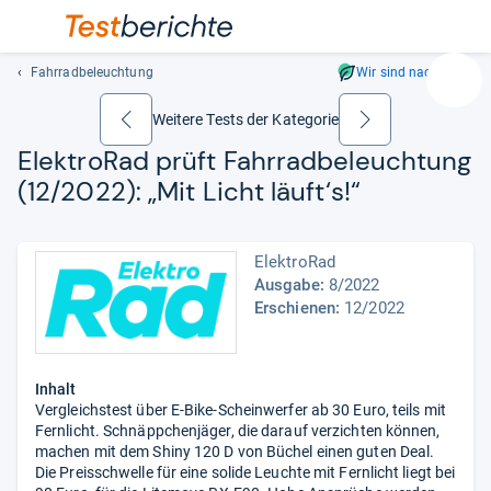
Fahrradbeleuchtung
Wir sind nachhaltig
Suc
Geben
Weitere Tests der Kategorie
zurück
weiter
Sie
Elek­tro­Rad prüft Fahr­rad­be­leuch­tung
mindest
(12/2022): „Mit Licht läuft‘s!“
drei
Zeichen
ein.
ElektroRad
Vorschl
Ausgabe:
8/2022
erschei
Erschienen:
12/2022
automat
und
lassen
sich
Inhalt
mit
Vergleichstest über E-Bike-Scheinwerfer ab 30 Euro, teils mit
den
Fernlicht. Schnäppchenjäger, die darauf verzichten können,
machen mit dem Shiny 120 D von Büchel einen guten Deal.
Pfeiltas
Die Preisschwelle für eine solide Leuchte mit Fernlicht liegt bei
auswähl