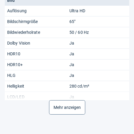
Bild
Auflösung
Ultra HD
Bildschirmgröße
65"
Bildwiederholrate
50 / 60 Hz
Dolby Vision
Ja
HDR10
Ja
HDR10+
Ja
HLG
Ja
Helligkeit
280 cd/m²
LCD/LED
Ja
Mehr anzeigen
Micro-LED
Nein
OLED
Nein
Technik
LCD/LED