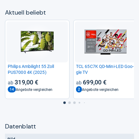
Aktu­ell beliebt
Phi­lips Ambi­light 55 Zoll
TCL 65C7K QD-​Mini-​LED Goo­
PUS7000 4K (2025)
gle TV
319,00 €
699,00 €
14
2
Angebote vergleichen
Angebote vergleichen
Datenblatt