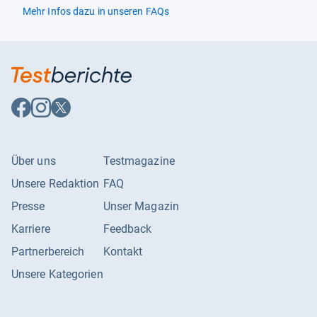
Empfang
Mehr Infos dazu in unseren FAQs
DVB-C
Ja
DVB-S2
Ja
DVB-T2-HD
Ja
Auf
Auf
Auf
Twin-Tuner
Nein
Facebook
Instagram
X
folgen
folgen
folgen
Smart-TV-Funktionen
AirPlay 2
Nein
Über uns
Testmagazine
Bildschirmspiegelung
Ja
Unsere Redaktion
FAQ
HbbTV
Ja
Presse
Unser Magazin
Karriere
Feedback
Media-Streaming
Ja
Partnerbereich
Kontakt
SAT>IP Client
Nein
Unsere Kategorien
SAT>IP Server
Nein
Smart-TV
Ja