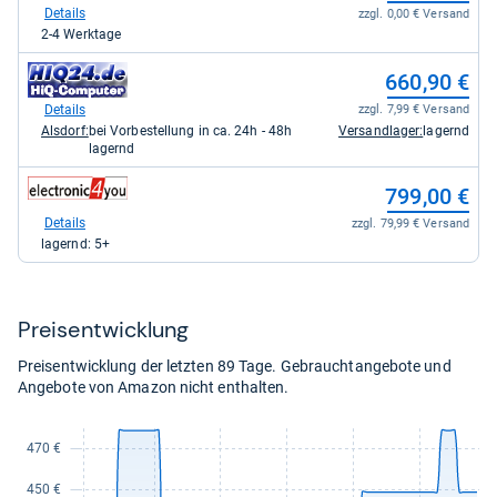
bei
bei
Details
Details
zzgl. 0,00 € Versand
zzgl. 0,00 € Versand
eBay
Kaufland
Auf Lager
2-4 Werktage
für
für
625,70
620,89
zum
660,90 €
kaufen.
kaufen.
Shop:
bei
Details
zzgl. 7,99 € Versand
HiQ24
Alsdorf:
bei Vorbestellung in ca. 24h - 48h
Versandlager:
lagernd
für
lagernd
660,90
kaufen.
zum
799,00 €
Shop:
bei
Details
zzgl. 79,99 € Versand
electronic4you.de
lagernd: 5+
für
799,00
kaufen.
Preis­ent­wick­lung
Preisentwicklung der letzten 89 Tage. Gebrauchtangebote und
Angebote von Amazon nicht enthalten.