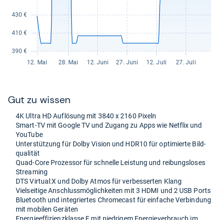
Gut zu wis­sen
4K Ultra HD Auf­lö­sung mit 3840 x 2160 Pixeln
Smart-​TV mit Goo­gle TV und Zugang zu Apps wie Net­flix und
You­Tube
Unter­stüt­zung für Dolby Vision und HDR10 für opti­mierte Bild­
qua­li­tät
Quad-​Core Pro­zes­sor für schnelle Leis­tung und rei­bungs­lo­ses
Stre­a­ming
DTS Vir­tual:X und Dolby Atmos für ver­bes­ser­ten Klang
Viel­sei­tige Anschluss­mög­lich­kei­ten mit 3 HDMI und 2 USB Ports
Blue­tooth und inte­grier­tes Chro­me­cast für ein­fa­che Ver­bin­dung
mit mobi­len Gerä­ten
Ener­gie­ef­fi­zi­enz­klasse E mit nied­ri­gem Ener­gie­ver­brauch im