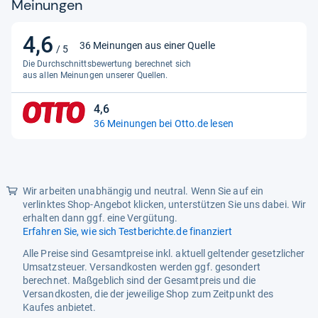
Meinungen
UHD Premium
Nein
4,6
4,6
Anschlüsse
36 Meinungen aus einer Quelle
/ 5
von
12V-Anschluss
Die Durchschnittsbewertung berechnet sich
Nein
5
aus allen Meinungen unserer Quellen.
ALLM
Ja
Sternen
4,6
4,6
Anzahl HDMI
3
36 Meinungen bei Otto.de lesen
von
Audiorückkanal (ARC)
Ja
5
Sternen
Audiorückkanal (eARC)
Ja
Wir arbeiten unabhängig und neutral. Wenn Sie auf ein
Bluetooth
Ja
verlinktes Shop-Angebot klicken, unterstützen Sie uns dabei. Wir
USB 3.0
erhalten dann ggf. eine Vergütung.
Ja
Erfahren Sie, wie sich Testberichte.de finanziert
Ton
Alle Preise sind Gesamtpreise inkl. aktuell geltender gesetzlicher
Umsatzsteuer. Versandkosten werden ggf. gesondert
Ausgangsleistung
20 W
berechnet. Maßgeblich sind der Gesamtpreis und die
Subwoofer
Versandkosten, die der jeweilige Shop zum Zeitpunkt des
Nein
Kaufes anbietet.