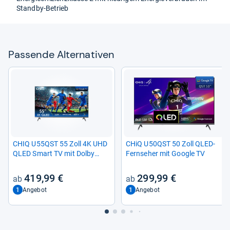
Standby-​Betrieb
Pas­sende Alter­na­ti­ven
CHIQ U55QST 55 Zoll 4K UHD
CHiQ U50QST 50 Zoll QLED-​
QLED Smart TV mit Dolby
Fern­se­her mit Goo­gle TV
Audio
419,99 €
299,99 €
1
1
Angebot
Angebot