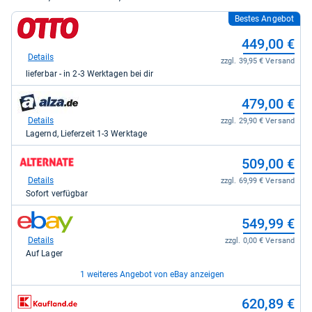
Bestes Angebot
zum
Shop:
449,00 €
bei
Otto.de
Details
zzgl. 39,95 € Versand
für
lieferbar - in 2-3 Werktagen bei dir
449,00
kaufen.
zum
479,00 €
Shop:
bei
Details
zzgl. 29,90 € Versand
alza.de
Lagernd, Lieferzeit 1-3 Werktage
für
479,00
zum
509,00 €
kaufen.
Shop:
bei
Details
zzgl. 69,99 € Versand
Alternate
Sofort verfügbar
für
509,00
zum
549,99 €
kaufen.
Shop:
bei
Details
zzgl. 0,00 € Versand
eBay
Auf Lager
für
549,99
1 weiteres Angebot von eBay anzeigen
kaufen.
zum
zum
625,70 €
620,89 €
Shop:
Shop: