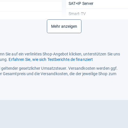
SAT>IP Server
Smart-TV
WLAN
Mehr anzeigen
Wi-Fi Direct
Allgemeine Daten
n Sie auf ein verlinktes Shop-Angebot klicken, unterstützen Sie uns
Energieeffizienz (HDR)
tung.
Erfahren Sie, wie sich Testberichte.de finanziert
Energieeffizienz (SDR)
ell geltender gesetzlicher Umsatzsteuer. Versandkosten werden ggf.
r Gesamtpreis und die Versandkosten, die der jeweilige Shop zum
Gewicht
Stromverbrauch HDR (1000 Stun
Stromverbrauch SDR (1000 Stun
Vesa-Norm
Extras
Ambilight