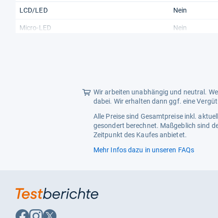
LCD/LED
Nein
Micro-LED
Nein
OLED
Ja
Technik
OLED
UHD Premium
Nein
Wir arbeiten unabhängig und neutral. Wen
Anschlüsse
dabei. Wir erhalten dann ggf. eine Vergü
12V-Anschluss
Nein
Alle Preise sind Gesamtpreise inkl. aktu
gesondert berechnet. Maßgeblich sind de
ALLM
Ja
Zeitpunkt des Kaufes anbietet.
Anzahl HDMI
4
Mehr Infos dazu in unseren FAQs
Audiorückkanal (ARC)
Ja
Audiorückkanal (eARC)
Ja
Bluetooth
Ja
Auf
Auf
Auf