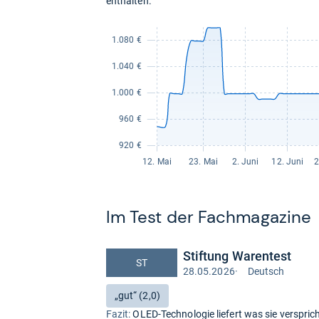
enthalten.
Im Test der Fach­ma­ga­zine
Stiftung Warentest
ST
28.05.2026
·
Deutsch
Test
auf
Bewertung:
„gut“ (2,0)
Deutsch
Fazit:
OLED-Technologie liefert was sie versprich