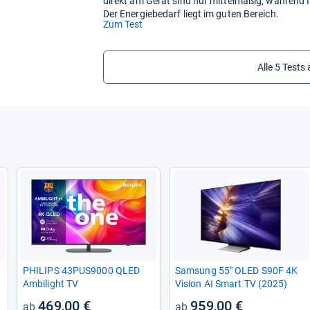
direkt am Gerät sind nur mittelmäßig, während I
Der Energiebedarf liegt im guten Bereich.
(öffnet
Zum Test
in
neuem
Tab)
Alle 5 Tests
PHI­LIPS 43PUS9000 QLED
Sam­sung 55" OLED S90F 4K
Ambi­light TV
Vision AI Smart TV (2025)
469,00 €
959,00 €