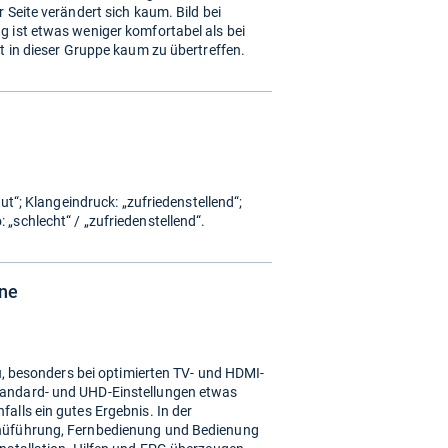
 Seite verändert sich kaum. Bild bei
g ist etwas weniger komfortabel als bei
st in dieser Gruppe kaum zu übertreffen.
ut“; Klangeindruck: „zufriedenstellend“;
„schlecht“ / „zufriedenstellend“.
ine
u, besonders bei optimierten TV- und HDMI-
tandard- und UHD-Einstellungen etwas
alls ein gutes Ergebnis. In der
enüführung, Fernbedienung und Bedienung