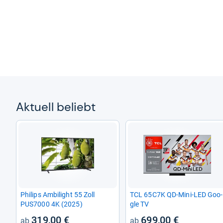
Aktu­ell beliebt
Phi­lips Ambi­light 55 Zoll
TCL 65C7K QD-​Mini-​LED Goo­
PUS7000 4K (2025)
gle TV
319,00 €
699,00 €