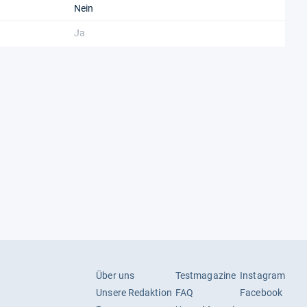
Nein
Ja
Ja
Nein
G
F
17,3 kg
den)
167 kWh
den)
92 kWh
300 x 200
Über uns
Testmagazine
Instagram
Unsere Redaktion
FAQ
Facebook
Nein