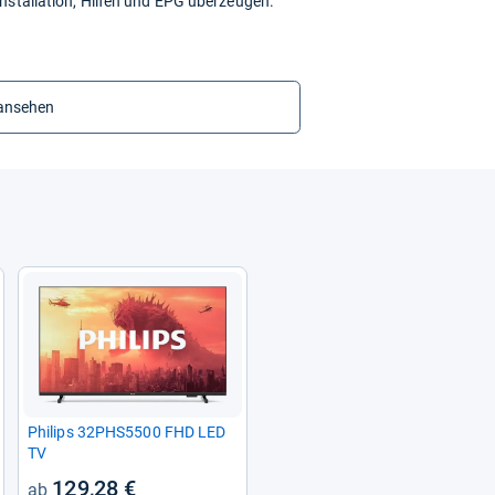
nstallation, Hilfen und EPG überzeugen.
 ansehen
Phi­lips 32PHS5500 FHD LED
TV
129,28 €