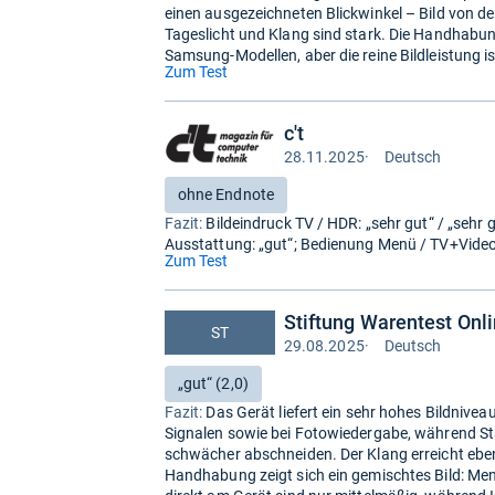
einen ausgezeichneten Blickwinkel – Bild von der
Tageslicht und Klang sind stark. Die Handhabun
Samsung-Modellen, aber die reine Bildleistung i
(öffnet
Zum Test
in
neuem
c't
Tab)
28.11.2025
·
Deutsch
Test
auf
Bewertung:
ohne Endnote
Deutsch
Fazit:
Bildeindruck TV / HDR: „sehr gut“ / „sehr g
Ausstattung: „gut“; Bedienung Menü / TV+Video: 
(öffnet
Zum Test
in
neuem
Stiftung Warentest Onl
Tab)
ST
29.08.2025
·
Deutsch
Test
auf
Bewertung:
„gut“ (2,0)
Deutsch
Fazit:
Das Gerät liefert ein sehr hohes Bildnivea
Signalen sowie bei Foto­wiedergabe, während S
schwächer abschneiden. Der Klang erreicht ebenf
Handhabung zeigt sich ein gemischtes Bild: M