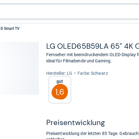
D Smart TV
LG OLED65B59LA 65" 4K 
Fernseher mit beeindruckendem OLED-Display fü
ideal für Filmabende und Gaming.
Her­stel­ler: LG
Farbe: Schwarz
Gut
1,6
Preis­ent­wick­lung
Preisentwicklung der letzten 85 Tage. Gebrau