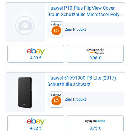
Hua­wei P10 Plus Flip­View Cover
Braun Schutz­hülle Micro­fa­ser Poly­
kar­bo­nat NEU OVP
Sehr gut
Zum Produkt
1,5
4,89 €
9,98 €
Hua­wei 51991900 P8 Lite (2017)
Schutz­hülle schwarz
Sehr gut
Zum Produkt
1,5
4,82 €
8,75 €