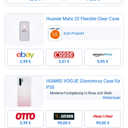
Hua­wei Mate 20 Fle­xi­ble Clear Case
Sehr gut
Zum Produkt
1,5
2,99 €
3,57 €
5,95 €
HUA­WEI VOGUE Gla­mo­rous Case für
P30
Moderne Farb­ge­bung in Rosa und Weiß
Weiterlesen
3,99 €
99,00 €
99,00 €