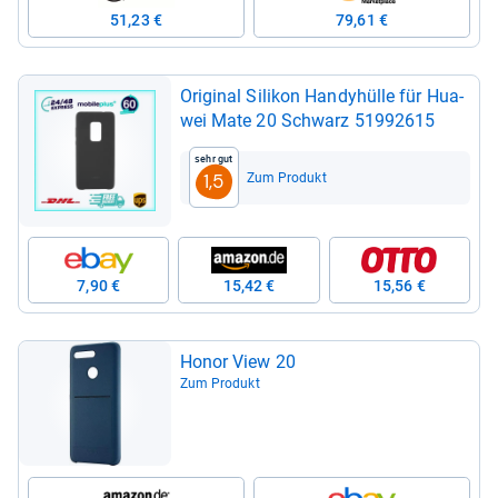
51,23 €
79,61 €
Ori­gi­nal Sili­kon Han­dy­hülle für Hua­
wei Mate 20 Schwarz 51992615
Sehr gut
Zum Produkt
1,5
7,90 €
15,42 €
15,56 €
Honor View 20
Zum Produkt