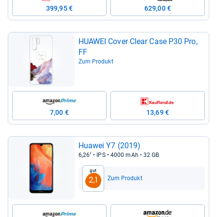
399,95 €
629,00 €
HUA­WEI Cover Clear Case P30 Pro,
FF
Zum Produkt
7,00 €
13,69 €
Hua­wei Y7 (2019)
6,26" • IPS • 4000 mAh • 32 GB
Gut
Zum Produkt
2,1