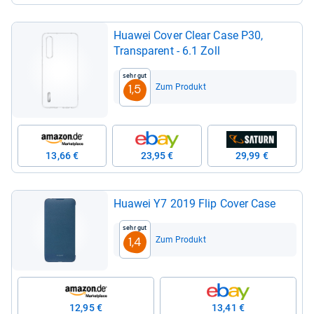
Hua­wei Cover Clear Case P30,
Trans­pa­rent -​ 6.1 Zoll
Sehr gut
Zum Produkt
1,5
13,66 €
23,95 €
29,99 €
Hua­wei Y7 2019 Flip Cover Case
Sehr gut
Zum Produkt
1,4
12,95 €
13,41 €