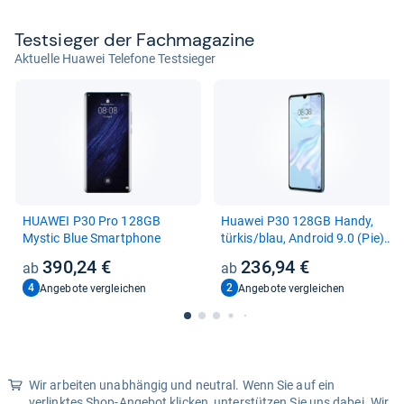
Test­sie­ger der Fach­ma­ga­zine
Aktuelle Huawei Telefone Testsieger
HUA­WEI P30 Pro 128GB
Hua­wei P30 128GB Handy,
Mystic Blue Smart­phone
tür­kis/blau, Android 9.0 (Pie),
Dual SIM
390,24 €
236,94 €
4
2
Angebote vergleichen
Angebote vergleichen
Wir arbeiten unabhängig und neutral. Wenn Sie auf ein
verlinktes Shop-Angebot klicken, unterstützen Sie uns dabei. Wir