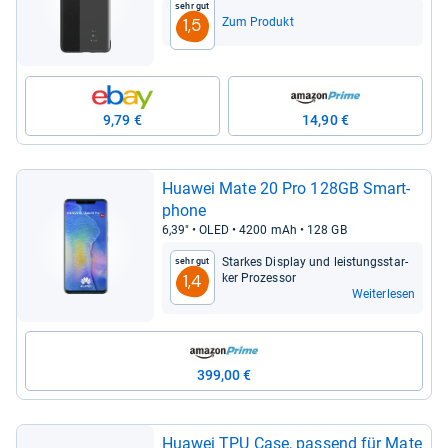
Sehr gut
Zum Produkt
1,5
9,79 €
14,90 €
Hua­wei Mate 20 Pro 128GB Smart­
phone
6,39" • OLED • 4200 mAh • 128 GB
Star­kes Dis­play und leis­tungs­star­
Sehr gut
ker Pro­zes­sor
1,4
Weiterlesen
399,00 €
Hua­wei TPU Case, pas­send für Mate