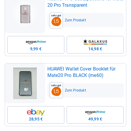
20 Pro Trans­pa­rent
Sehr gut
Zum Produkt
1,5
9,99 €
14,98 €
HUA­WEI Wal­let Cover Boo­klet für
Mate20 Pro BLACK (me60)
Sehr gut
Zum Produkt
1,5
28,95 €
49,99 €