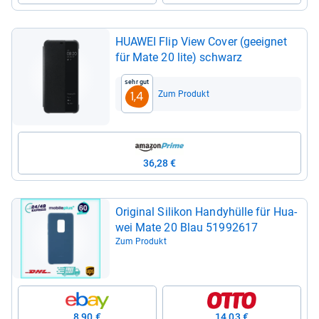
HUA­WEI Flip View Cover (geeig­net
für Mate 20 lite) schwarz
Sehr gut
Zum Produkt
1,4
36,28 €
Ori­gi­nal Sili­kon Han­dy­hülle für Hua­
wei Mate 20 Blau 51992617
Zum Produkt
8,90 €
14,03 €