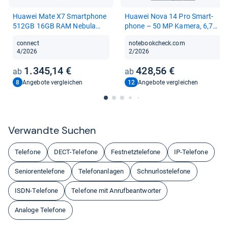
Hua­wei Mate X7 Smart­phone
Hua­wei Nova 14 Pro Smart­
512GB 16GB RAM Nebula
phone – 50 MP Kamera, 6,78
Red
Zoll
connect
notebookcheck.com
4/2026
2/2026
1.345,14 €
428,56 €
8
12
Angebote vergleichen
Angebote vergleichen
Ver­wandte Suchen
Telefone
DECT-Telefone
Festnetztelefone
IP-Telefone
Seniorentelefone
Telefonanlagen
Schnurlostelefone
ISDN-Telefone
Telefone mit Anrufbeantworter
Analoge Telefone