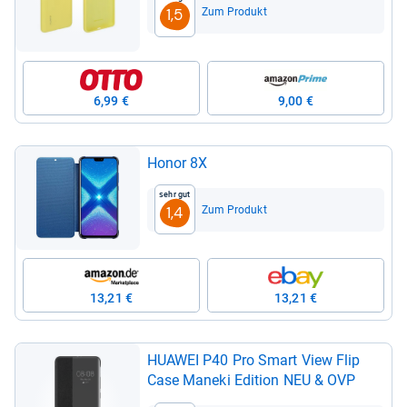
Zum Produkt
1,5
6,99 €
9,00 €
Honor 8X
Sehr gut
Zum Produkt
1,4
13,21 €
13,21 €
HUA­WEI P40 Pro Smart View Flip
Case Man­eki Edi­tion NEU & OVP