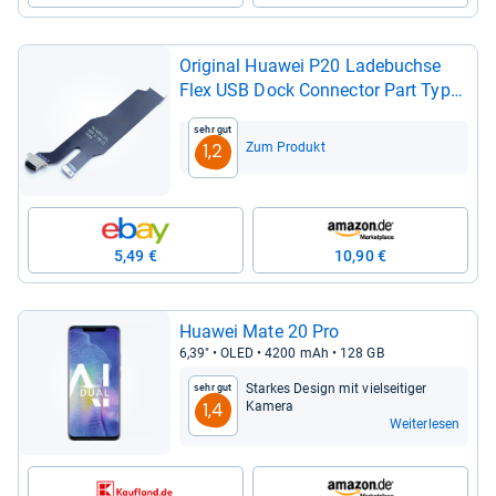
Ori­gi­nal Hua­wei P20 Lade­buchse
Flex USB Dock Connec­tor Part Type-​
C USB Mikro­fon
Sehr gut
Zum Produkt
1,2
5,49 €
10,90 €
Hua­wei Mate 20 Pro
6,39" • OLED • 4200 mAh • 128 GB
Star­kes Design mit viel­sei­ti­ger
Sehr gut
Kamera
1,4
Weiterlesen