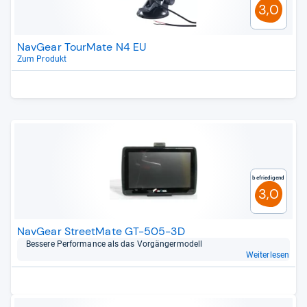
3,0
NavGear TourMate N4 EU
Zum Produkt
Befriedigend
3,0
NavGear StreetMate GT-505-3D
Bes­sere Per­for­mance als das Vor­gän­ger­mo­dell
Weiterlesen