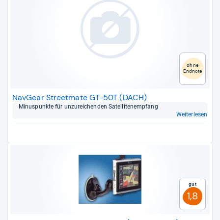
ohne
Endnote
NavGear Streetmate GT-50T (DACH)
Minus­punkte für unzu­rei­chen­den Satel­li­ten­emp­fang
Weiterlesen
Gut
1,8