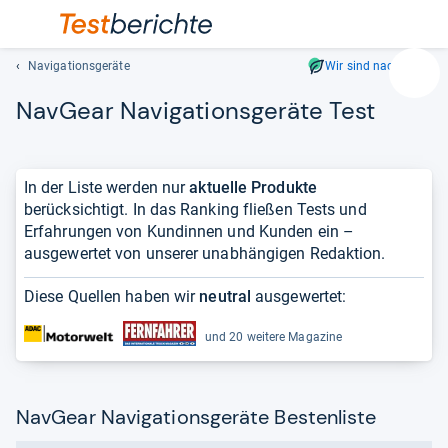
Navigationsgeräte
Wir sind nachhaltig
Suc
Nav­Gear Navi­ga­ti­ons­ge­räte Test
Geben
Sie
mindest
drei
In der Liste werden nur
aktuelle Produkte
Zeichen
berücksichtigt. In das Ranking fließen Tests und
ein.
Erfahrungen von Kundinnen und Kunden ein –
Vorschl
ausgewertet von unserer unabhängigen Redaktion.
erschei
automat
Diese Quellen haben wir
neutral
ausgewertet:
und
lassen
und 20 weitere Magazine
sich
mit
den
NavGear Navigationsgeräte Bestenliste
Pfeiltas
auswähl