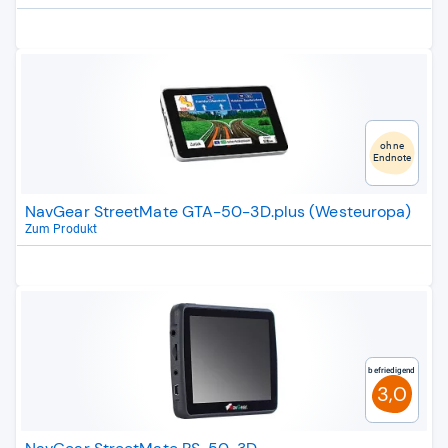
ohne
Endnote
NavGear StreetMate GTA-50-3D.plus (Westeuropa)
Zum Produkt
Befriedigend
3,0