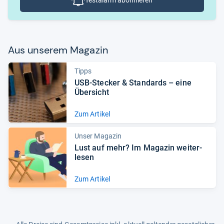
Testalarm abonnieren
Aus unse­rem Maga­zin
Tipps
USB-​Ste­cker & Stan­dards – eine
Über­sicht
Zum Artikel
Unser Magazin
Lust auf mehr? Im Maga­zin wei­ter­
le­sen
Zum Artikel