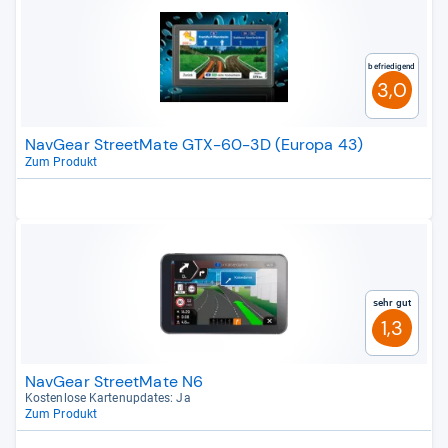
Befriedigend
3,0
NavGear StreetMate GTX-60-3D (Europa 43)
Zum Produkt
Sehr gut
1,3
NavGear StreetMate N6
Kos­ten­lose Kar­tenup­da­tes: Ja
Zum Produkt