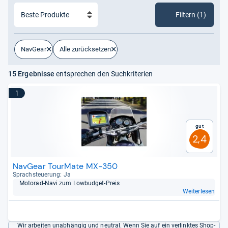
Filtern (1)
NavGear
Alle zurücksetzen
15 Ergebnisse
entsprechen den Suchkriterien
1
Gut
2,4
NavGear TourMate MX-350
Sprach­steue­rung: Ja
Moto­rad-​Navi zum Low­bud­get-​Preis
Weiterlesen
Wir arbeiten unabhängig und neutral. Wenn Sie auf ein verlinktes Shop-