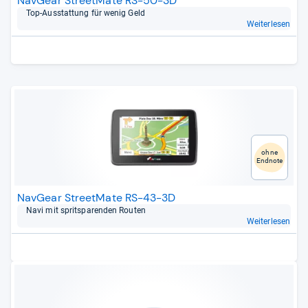
NavGear StreetMate RS-50-3D
Top-​Aus­stat­tung für wenig Geld
Weiterlesen
ohne
Endnote
NavGear StreetMate RS-43-3D
Navi mit sprit­spa­ren­den Rou­ten
Weiterlesen