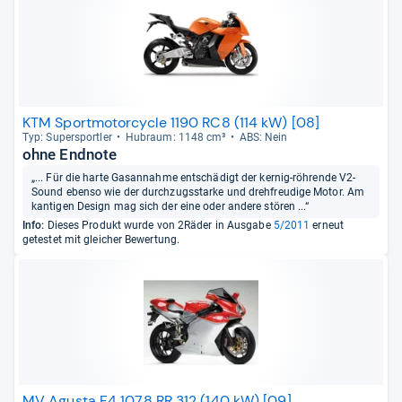
KTM Sportmotorcycle 1190 RC8 (114 kW) [08]
Typ: Super­sport­ler
Hub­raum: 1148 cm³
ABS: Nein
ohne Endnote
„... Für die harte Gasannahme entschädigt der kernig-röhrende V2-
Sound ebenso wie der durchzugsstarke und drehfreudige Motor. Am
kantigen Design mag sich der eine oder andere stören ...“
Info:
Dieses Produkt wurde von 2Räder in Ausgabe
5/2011
erneut
getestet mit gleicher Bewertung.
MV Agusta F4 1078 RR 312 (140 kW) [09]