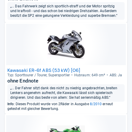
„... Das Fahrwerk zeigt sich sportlich-straff und der Motor spritzig
und kraftvoll - und das schon bei niedrigen Drehzahlen. Außerdem
besitzt die SP2 eine gelungene Verkleidung und superbe Bremsen.“
Kawasaki ER-6f ABS (53 kW) [06]
Typ: Sport­tou­rer / Tou­rer, Super­sport­ler
Hub­raum: 649 cm³
ABS: Ja
ohne Endnote
„... Der Fahrer sitzt dank des nicht zu niedrig angebrachten, breiten
Lenkers angenehm aufrecht, die Kawasaki lässt sich spielerisch
dirigieren. Und das beste von allem: Sie hat serienmäßig ABS.“
Info:
Dieses Produkt wurde von 2Räder in Ausgabe
8/2010
erneut
getestet mit gleicher Bewertung.