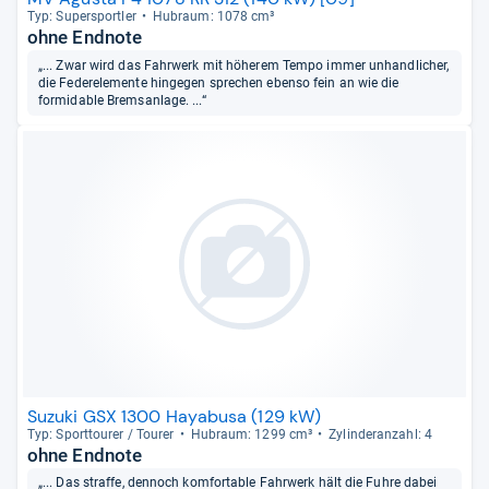
Typ: Super­sport­ler
Hub­raum: 1078 cm³
ohne Endnote
„... Zwar wird das Fahrwerk mit höherem Tempo immer unhandlicher,
die Federelemente hingegen sprechen ebenso fein an wie die
formidable Bremsanlage. ...“
Suzuki GSX 1300 Hayabusa (129 kW)
Typ: Sport­tou­rer / Tou­rer
Hub­raum: 1299 cm³
Zylin­deran­zahl: 4
ohne Endnote
„... Das straffe, dennoch komfortable Fahrwerk hält die Fuhre dabei