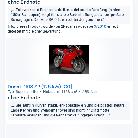
ohne Endnote
„... Fahrwerk und Bremsen arbeiten tadellos, die Bereifung (hinten
150er-Schlappen) sorgt für sichere Bodenhaftung, auch bei größeren
Schräglagen. Die Mito SP525: ein echter Jungbrunnen.“
Info:
Dieses Produkt wurde von 2Räder in Ausgabe
3/2010
erneut
getestet mit gleicher Bewertung.
Ducati 1198 SP (125 kW) [09]
Typ: Super­sport­ler
Hub­raum: 1198 cm³
ABS: Nein
ohne Endnote
„... Sie läuft in Kurven stabil, lenkt präzise ein und bleibt stets neutral.
Enge Kehren und Wendemanöver sind nicht ihr Ding, flotte
Landstraßenruden und die Rennstrecke hingegen schon. ...“