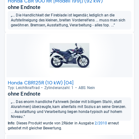
Honda CBR 900 RR [Modell 199]) (92 kW)
ohne Endnote
„... Die Handlichkeit der Fireblade ist legendär, lediglich an die
Aufstellneigung des kleinen, breiten Vorderreifens ... muss man sich
gewöhnen. Bremsen, Ausstattung, Verarbeitung - alles top. ...“
Honda CBR125R (10 kW) [04]
Typ: Leicht­kraft­rad
Zylin­deran­zahl: 1
ABS: Nein
ohne Endnote
„... Das enorm handliche Fahrwerk (leider mit billigem Stahl-, statt
Alurahmen) überzeugte, kam allenfalls mit Sozius an seine Grenzen.
... Ausstattung und Verarbeitung liegen honda-typisch auf hohem
Niveau.“
Info:
Dieses Produkt wurde von 2Räder in Ausgabe
2/2010
erneut
getestet mit gleicher Bewertung.