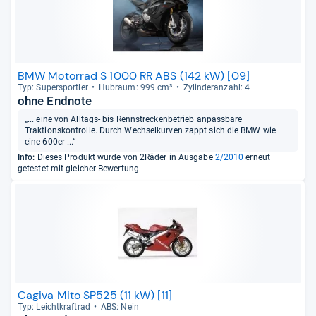
BMW Motorrad S 1000 RR ABS (142 kW) [09]
Typ: Super­sport­ler
Hub­raum: 999 cm³
Zylin­deran­zahl: 4
ohne Endnote
„... eine von Alltags- bis Rennstreckenbetrieb anpassbare
Traktionskontrolle. Durch Wechselkurven zappt sich die BMW wie
eine 600er ...“
Info:
Dieses Produkt wurde von 2Räder in Ausgabe
2/2010
erneut
getestet mit gleicher Bewertung.
Cagiva Mito SP525 (11 kW) [11]
Typ: Leicht­kraft­rad
ABS: Nein