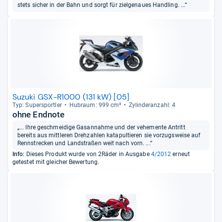
stets sicher in der Bahn und sorgt für zielgenaues Handling. ...“
Suzuki GSX-R1000 (131 kW) [05]
Typ: Super­sport­ler
Hub­raum: 999 cm³
Zylin­deran­zahl: 4
ohne Endnote
„... Ihre geschmeidige Gasannahme und der vehemente Antritt
bereits aus mittleren Drehzahlen katapultieren sie vorzugsweise auf
Rennstrecken und Landstraßen weit nach vorn. ...“
Info:
Dieses Produkt wurde von 2Räder in Ausgabe
4/2012
erneut
getestet mit gleicher Bewertung.