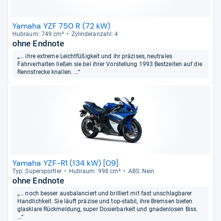
Yamaha YZF 750 R (72 kW)
Hub­raum: 749 cm³
Zylin­deran­zahl: 4
ohne Endnote
„... ihre extreme Leichtfüßigkeit und ihr präzises, neutrales
Fahrverhalten ließen sie bei ihrer Vorstellung 1993 Bestzeiten auf die
Rennstrecke knallen. ...“
Yamaha YZF-R1 (134 kW) [09]
Typ: Super­sport­ler
Hub­raum: 998 cm³
ABS: Nein
ohne Endnote
„... noch besser ausbalanciert und brilliert mit fast unschlagbarer
Handlichkeit. Sie läuft präzise und top-stabil, ihre Bremsen bieten
glasklare Rückmeldung, super Dosierbarkeit und gnadenlosen Biss.
...“