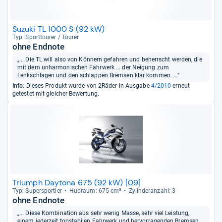
Suzuki TL 1000 S (92 kW)
Typ: Sport­tou­rer / Tou­rer
ohne Endnote
„... Die TL will also von Könnern gefahren und beherrscht werden, die
mit dem unharmonischen Fahrwerk ... der Neigung zum
Lenkschlagen und den schlappen Bremsen klar kommen. ...“
Info:
Dieses Produkt wurde von 2Räder in Ausgabe
4/2010
erneut
getestet mit gleicher Bewertung.
Triumph Daytona 675 (92 kW) [09]
Typ: Super­sport­ler
Hub­raum: 675 cm³
Zylin­deran­zahl: 3
ohne Endnote
„... Diese Kombination aus sehr wenig Masse, sehr viel Leistung,
einem jederzeit topstabilen Fahrwerk und hervorragenden Bremsen