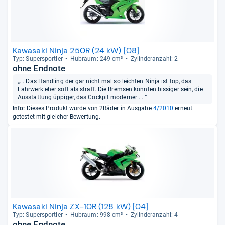
Kawasaki Ninja 250R (24 kW) [08]
Typ: Super­sport­ler
Hub­raum: 249 cm³
Zylin­deran­zahl: 2
ohne Endnote
„... Das Handling der gar nicht mal so leichten Ninja ist top, das
Fahrwerk eher soft als straff. Die Bremsen könnten bissiger sein, die
Ausstattung üppiger, das Cockpit moderner ... “
Info:
Dieses Produkt wurde von 2Räder in Ausgabe
4/2010
erneut
getestet mit gleicher Bewertung.
Kawasaki Ninja ZX-10R (128 kW) [04]
Typ: Super­sport­ler
Hub­raum: 998 cm³
Zylin­deran­zahl: 4
ohne Endnote