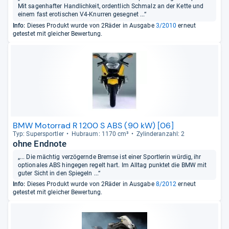
Mit sagenhafter Handlichkeit, ordentlich Schmalz an der Kette und
einem fast erotischen V4-Knurren gesegnet ...“
Info:
Dieses Produkt wurde von 2Räder in Ausgabe
3/2010
erneut
getestet mit gleicher Bewertung.
BMW Motorrad R 1200 S ABS (90 kW) [06]
Typ: Super­sport­ler
Hub­raum: 1170 cm³
Zylin­deran­zahl: 2
ohne Endnote
„... Die mächtig verzögernde Bremse ist einer Sportlerin würdig, ihr
optionales ABS hingegen regelt hart. Im Alltag punktet die BMW mit
guter Sicht in den Spiegeln ...“
Info:
Dieses Produkt wurde von 2Räder in Ausgabe
8/2012
erneut
getestet mit gleicher Bewertung.