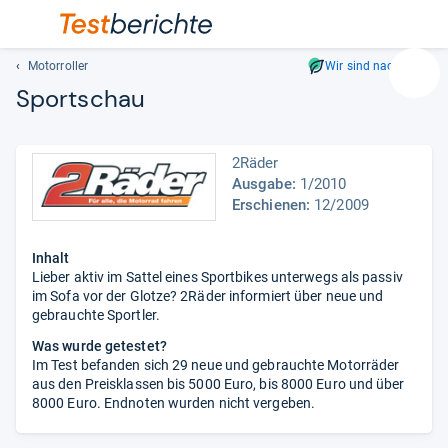
Motorroller
Wir sind nachhaltig
Suc
Sportschau
Geben
Sie
mindest
2Räder
drei
Ausgabe:
1/2010
Zeichen
Erschienen:
12/2009
ein.
Vorschl
Inhalt
erschei
Lieber aktiv im Sattel eines Sportbikes unterwegs als passiv
automat
im Sofa vor der Glotze? 2Räder informiert über neue und
und
gebrauchte Sportler.
lassen
Was wurde getestet?
sich
Im Test befanden sich 29 neue und gebrauchte Motorräder
mit
aus den Preisklassen bis 5000 Euro, bis 8000 Euro und über
den
8000 Euro. Endnoten wurden nicht vergeben.
Pfeiltas
auswähl