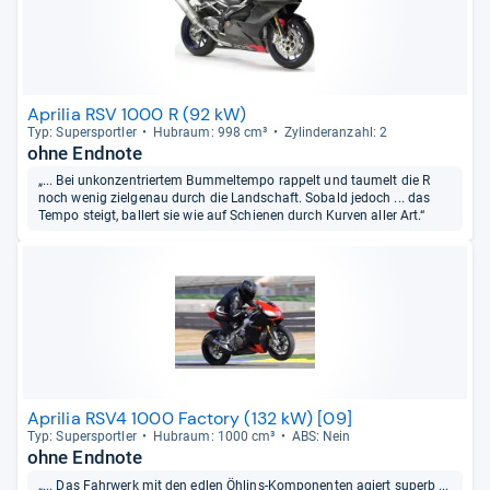
Aprilia RSV 1000 R (92 kW)
Typ: Super­sport­ler
Hub­raum: 998 cm³
Zylin­deran­zahl: 2
ohne Endnote
„... Bei unkonzentriertem Bummeltempo rappelt und taumelt die R
noch wenig zielgenau durch die Landschaft. Sobald jedoch ... das
Tempo steigt, ballert sie wie auf Schienen durch Kurven aller Art.“
Aprilia RSV4 1000 Factory (132 kW) [09]
Typ: Super­sport­ler
Hub­raum: 1000 cm³
ABS: Nein
ohne Endnote
„... Das Fahrwerk mit den edlen Öhlins-Komponenten agiert superb ...