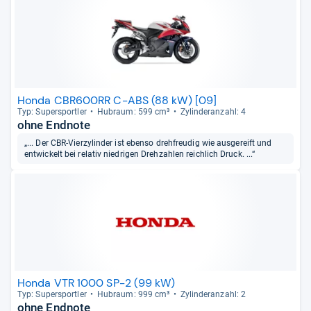
Honda CBR600RR C-ABS (88 kW) [09]
Typ: Super­sport­ler
Hub­raum: 599 cm³
Zylin­deran­zahl: 4
ohne Endnote
„... Der CBR-Vierzylinder ist ebenso drehfreudig wie ausgereift und
entwickelt bei relativ niedrigen Drehzahlen reichlich Druck. ...“
Honda VTR 1000 SP-2 (99 kW)
Typ: Super­sport­ler
Hub­raum: 999 cm³
Zylin­deran­zahl: 2
ohne Endnote