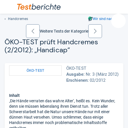
Handcremes
Wir sind nachhaltig
Suc
Geben
Weitere Tests der Kategorie
zurück
weiter
Sie
ÖKO-​TEST prüft Hand­cre­mes
mindest
(2/2012): „Han­di­cap“
drei
Zeichen
ein.
ÖKO-TEST
Vorschl
ÖKO-TEST
Ausgabe:
Nr. 3 (März 2012)
erschei
Erschienen:
02/2012
automat
und
lassen
Inhalt
sich
‚Die Hände verraten das wahre Alter‘, heißt es. Kein Wunder,
mit
denn sie müssen lebenslang ihren Dienst tun. Trotz aller
Schwerstarbeit hat die Natur unsere Hände nur mit einer
den
dünnen Haut versehen. Umso schlimmer, dass einige
Pfeiltas
Handcremes immer noch problematische Inhaltsstoffe
auswähl