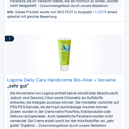
Parabene, die im Verdacht stehen, wie ein Hormon zu wirken, wurden
nicht festgestellt.
- Zusammengefasst durch unsere Redaktion.
Info:
Dieses Produkt wurde von ÖKO-TEST in Ausgabe
11/2019
erneut
getestet mit gleicher Bewertung.
1
Logona Daily Care Handcreme Bio-Aloe + Verveine
„sehr gut“
Die Handcreme von Logona enthält keinen künstlichen Moschusduft.
Jedoch sind Geraniol, Citral sowie Citronellol als Duftstoffe
enthalten, die Allergien auslösen können. Der Hersteller verzichtet auf
PEG/PEG-Derivate, die die Haut durchlässiger machen können.
Zudem wurden in der Creme keine Paraffine, Erdölprodukte oder
Silikone nachgewiesen. Auch bedenkliche Parabene wurden nicht
verwendet. Die Creme erzielt somit bei den Inhaltsstoffen ein „sehr
gutes“ Ergebnis.
- Zusammengefasst durch unsere Redaktion.