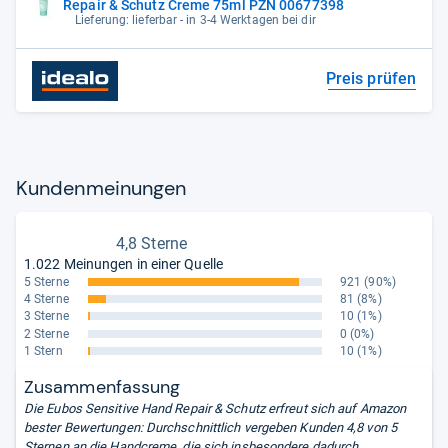
Repair & Schutz Creme 75ml PZN 00677398
Lieferung: lieferbar - in 3-4 Werktagen bei dir
Preis prüfen
Kun­den­mei­nun­gen
4,8 Sterne
1.022 Meinungen in einer Quelle
5 Sterne
921
(90%)
4 Sterne
81
(8%)
3 Sterne
10
(1%)
2 Sterne
0
(0%)
1 Stern
10
(1%)
Zusammenfassung
Die Eubos Sensitive Hand Repair & Schutz erfreut sich auf Amazon
bester Bewertungen: Durchschnittlich vergeben Kunden 4,8 von 5
Sternen an die Handcreme, die sich insbesondere dadurch