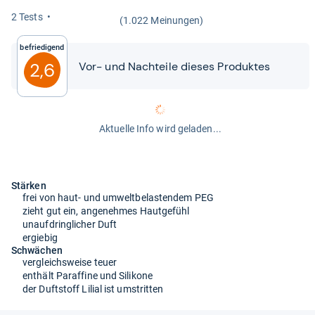
2 Tests
(1.022 Meinungen)
Befriedigend
2,6
Vor-​​ und Nach­teile die­ses Pro­duk­tes
Aktuelle Info wird geladen...
Stärken
frei von haut- und umweltbelastendem PEG
zieht gut ein, angenehmes Hautgefühl
unaufdringlicher Duft
ergiebig
Schwächen
vergleichsweise teuer
enthält Paraffine und Silikone
der Duftstoff Lilial ist umstritten