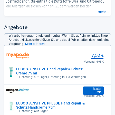
„befriedigend“. Sie enthält die Duftstoffe Lyral und Citronellol,
die Allergien auslösen können. Zudem werden bei der
Herstellung Paraffine, Erdölprodukte und Silikone verwendet.
mehr...
Die Creme enthält keine PEG/PEG-Derivate, die die Haut
durchlässiger machen. Auch auf bedenkliche Parabene, die im
Verdacht stehen, wie ein Hormon zu wirken, verzichtet der
Angebote
Hersteller.
- Zusammengefasst durch unsere Redaktion.
Wir arbeiten unabhängig und neutral. Wenn Sie auf ein verlinktes Shop-
Angebot klicken, unterstützen Sie uns dabei. Wir erhalten dann ggf. eine
Vergütung.
Mehr erfahren
7,52 €
Versand:
4,95 €
EUBOS SENSITIVE Hand Repair & Schutz
Creme 75 ml
Lieferung: auf Lager, Lieferung in 1-3 Werktagen
7,85 €
Bester
Preis
Versand:
2,99 €
EUBOS SENSITIVE PFLEGE Hand Repair &
Schutz Handcreme 75ml
Lieferung: Auf Lager