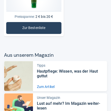
Preisspanne:
2 € bis 20 €
Zur Bestenliste
: Handcremes
Aus unse­rem Maga­zin
Tipps
Haut­pflege: Wis­sen, was der Haut
gut­tut
Zum Artikel
Unser Magazin
Lust auf mehr? Im Maga­zin wei­ter­
le­sen