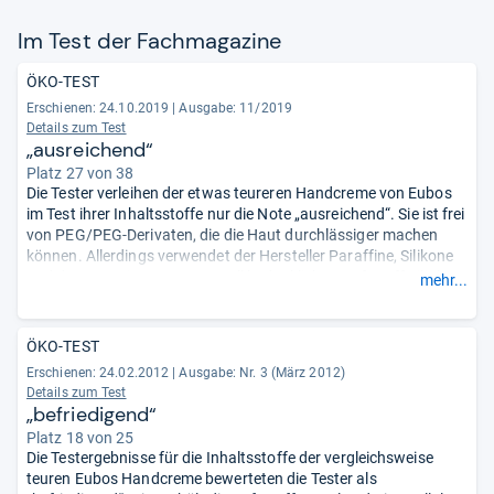
Im Test der Fach­ma­ga­zine
ÖKO-TEST
Erschienen: 24.10.2019
|
Ausgabe: 11/2019
Details zum Test
„ausreichend“
Platz 27 von 38
Die Tester verleihen der etwas teureren Handcreme von Eubos
im Test ihrer Inhaltsstoffe nur die Note „ausreichend“. Sie ist frei
von PEG/PEG-Derivaten, die die Haut durchlässiger machen
können. Allerdings verwendet der Hersteller Paraffine, Silikone
und den umstrittenen, eventuell bedenklichen Duftstoff Lilial.
mehr...
Ebenso enthalten sind Plastik, Parfüm und Citronellol, ein
Duftstoff mit geringem Allergiepotential.
- Zusammengefasst
durch unsere Redaktion.
ÖKO-TEST
Erschienen: 24.02.2012
|
Ausgabe: Nr. 3 (März 2012)
Details zum Test
„befriedigend“
Platz 18 von 25
Die Testergebnisse für die Inhaltsstoffe der vergleichsweise
teuren Eubos Handcreme bewerteten die Tester als