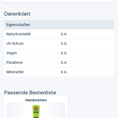
Datenblatt
Eigenschaften
Naturkosmetik
k.A.
UV-Schutz
k.A.
Vegan
k.A.
Parabene
k.A.
Mineralöle
k.A.
Pas­sende Bes­ten­liste
Handcremes