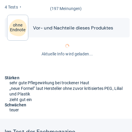
4 Tests
(197 Meinungen)
ohne
Vor-​​ und Nach­teile die­ses Pro­duk­tes
Endnote
Aktuelle Info wird geladen...
Stärken
sehr gute Pflegewirkung bei trockener Haut
„neue Formel“ laut Hersteller ohne zuvor kritisiertes PEG, Lilial
und Plastik
zieht gut ein
Schwächen
teuer
Im Test der Fach­ma­ga­zine