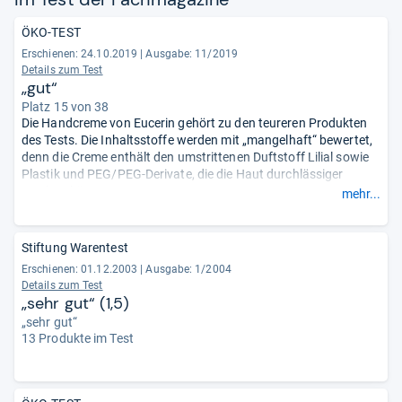
ÖKO-TEST
Erschienen: 24.10.2019
|
Ausgabe: 11/2019
Details zum Test
„gut“
Platz 15 von 38
Die Handcreme von Eucerin gehört zu den teureren Produkten
des Tests. Die Inhaltsstoffe werden mit „mangelhaft“ bewertet,
denn die Creme enthält den umstrittenen Duftstoff Lilial sowie
Plastik und PEG/PEG-Derivate, die die Haut durchlässiger
machen können.
mehr...
Hinweis: Die Creme gibt es nun ohne den kritisierten Duftstoff
und ohne PEG-Derivate, wodurch sich die Gesamtnote stark
verbessert. Das veränderte Produkt ist mit der Aufschrift „neue
Stiftung Warentest
Formel“ gekennzeichnet.
- Zusammengefasst durch unsere
Erschienen: 01.12.2003
|
Ausgabe: 1/2004
Redaktion.
Details zum Test
„sehr gut“ (1,5)
„sehr gut“
13 Produkte im Test