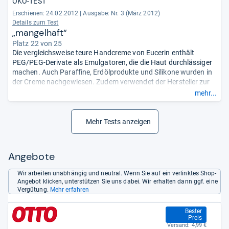
ÖKO-TEST
Erschienen: 24.02.2012
|
Ausgabe: Nr. 3 (März 2012)
Details zum Test
„mangelhaft“
Platz 22 von 25
Die vergleichsweise teure Handcreme von Eucerin enthält
PEG/PEG-Derivate als Emulgatoren, die die Haut durchlässiger
machen. Auch Paraffine, Erdölprodukte und Silikone wurden in
der Creme nachgewiesen. Zudem verwendet der Hersteller zur
Konservierung bedenkliche Parabene, die im Verdacht stehen,
mehr...
wie ein Hormon zu wirken. Das Testergebnis für die
Inhaltsstoffe wurde daher abgewertet und als „mangelhaft“
beurteilt. Weitere Mängel wurden nicht
Mehr Tests anzeigen
festgestellt.
- Zusammengefasst durch unsere Redaktion.
Angebote
Wir arbeiten unabhängig und neutral. Wenn Sie auf ein verlinktes Shop-
Angebot klicken, unterstützen Sie uns dabei. Wir erhalten dann ggf. eine
Vergütung.
Mehr erfahren
6,50 €
Bester
Preis
Versand:
4,99 €