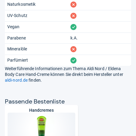
fehlt
Naturkosmetik
fehlt
UV-Schutz
vorhanden
Vegan
Parabene
k.A.
fehlt
Mineralöle
vorhanden
Parfümiert
Weiterführende Informationen zum Thema Aldi Nord / Eldena
Body Care Hand-Creme können Sie direkt beim Hersteller unter
aldi-nord.de
finden.
Pas­sende Bes­ten­liste
Handcremes