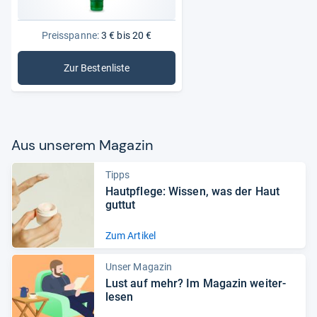
Preisspanne:
3 € bis 20 €
Zur Bestenliste
: Handcremes
Aus unse­rem Maga­zin
Tipps
Haut­pflege: Wis­sen, was der Haut
gut­tut
Zum Artikel
Unser Magazin
Lust auf mehr? Im Maga­zin wei­ter­
le­sen