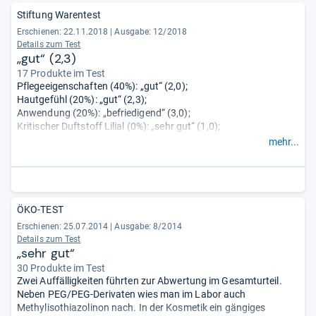
Stiftung Warentest
Erschienen: 22.11.2018
|
Ausgabe: 12/2018
Details zum Test
„gut“ (2,3)
17 Produkte im Test
Pflegeeigenschaften (40%): „gut“ (2,0);
Hautgefühl (20%): „gut“ (2,3);
Anwendung (20%): „befriedigend“ (3,0);
Kritischer Duftstoff Lilial (0%): „sehr gut“ (1,0);
Mikrobiologische Qualität (0%): Die mikrobiologische Qualität
mehr...
war nicht zu beanstanden.
Verpackung (10%): „gut“ (2,0);
Deklaration und Werbeaussagen (10%): „gut“ (2,3).
ÖKO-TEST
Erschienen: 25.07.2014
|
Ausgabe: 8/2014
Details zum Test
„sehr gut“
30 Produkte im Test
Zwei Auffälligkeiten führten zur Abwertung im Gesamturteil.
Neben PEG/PEG-Derivaten wies man im Labor auch
Methylisothiazolinon nach. In der Kosmetik ein gängiges