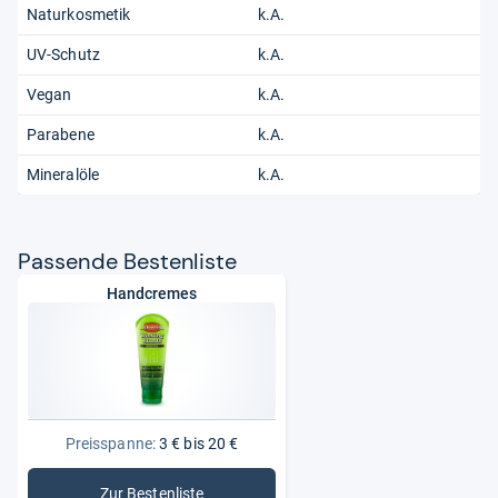
Naturkosmetik
k.A.
UV-Schutz
k.A.
Vegan
k.A.
Parabene
k.A.
Mineralöle
k.A.
Pas­sende Bes­ten­liste
Handcremes
Preisspanne:
3 € bis 20 €
Zur Bestenliste