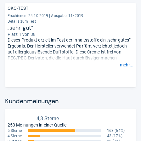
ÖKO-TEST
Erschienen: 24.10.2019
|
Ausgabe: 11/2019
Details zum Test
„sehr gut“
Platz 1 von 38
Dieses Produkt erzielt im Test der Inhaltsstoffe ein „sehr gutes“
Ergebnis. Der Hersteller verwendet Parfüm, verzichtet jedoch
auf allergieauslösende Duftstoffe. Diese Creme ist frei von
PEG/PEG-Derivaten, die die Haut durchlässiger machen
können. Tester bemängeln enthaltenes Plastik.
mehr...
Hinweis: Nach Rezeptur- und Namensänderung enthält die neue
Flöhchen Cat‘s Castle Handcreme Candy keine
Kunststoffverbindungen mehr und erhält eine bessere
Gesamtnote.
- Zusammengefasst durch unsere Redaktion.
Kun­den­mei­nun­gen
4,3 Sterne
253 Meinungen in einer Quelle
5 Sterne
163
(64%)
4 Sterne
43
(17%)