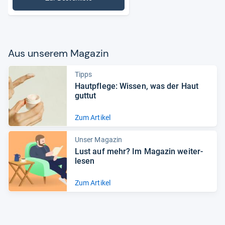
: Handcremes
Aus unse­rem Maga­zin
Tipps
Haut­pflege: Wis­sen, was der Haut
gut­tut
Zum Artikel
Unser Magazin
Lust auf mehr? Im Maga­zin wei­ter­
le­sen
Zum Artikel