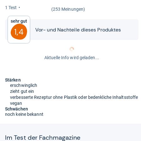
1 Test
(253 Meinungen)
Sehr gut
Vor-​​ und Nach­teile die­ses Pro­duk­tes
1,4
Aktuelle Info wird geladen...
Stärken
erschwinglich
zieht gut ein
verbesserte Rezeptur ohne Plastik oder bedenkliche Inhaltsstoffe
vegan
Schwächen
noch keine bekannt
Im Test der Fach­ma­ga­zine