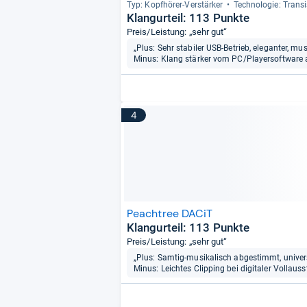
Typ: Kopf­hö­rer-​Ver­stär­ker
Tech­no­lo­gie: Tran­si
Klangurteil: 113 Punkte
Preis/Leistung: „sehr gut“
„Plus: Sehr stabiler USB-Betrieb, eleganter, mu
Minus: Klang stärker vom PC/Playersoftware 
4
Peachtree DACiT
Klangurteil: 113 Punkte
Preis/Leistung: „sehr gut“
„Plus: Samtig-musikalisch abgestimmt, univers
Minus: Leichtes Clipping bei digitaler Vollaus