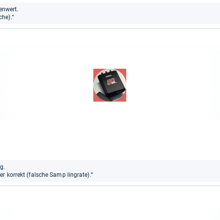
enwert.
he).“
g.
r korrekt (falsche Samp lingrate).“