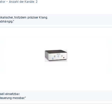
s­tor
Anzahl der Kanäle: 2
sikalischer, trotzdem präziser Klang.
abhängig.“
ell einsetzbar.
steuerung messbar.“