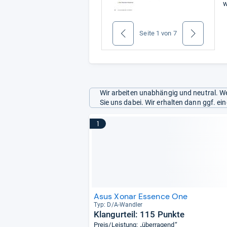
w
Seite
1
von
7
zurück
weiter
Wir arbeiten unabhängig und neutral. We
Sie uns dabei. Wir erhalten dann ggf. e
1
Asus Xonar Essence One
Typ: D/A-​Wand­ler
Klangurteil: 115 Punkte
Preis/Leistung: „überragend“