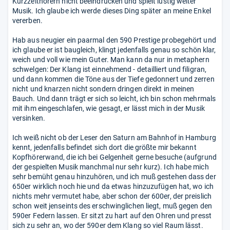
Kurzzeithörern nicht beeindrucken und spielt lustig weiter
Musik. Ich glaube ich werde dieses Ding später an meine Enkel
vererben.
Hab aus neugier ein paarmal den 590 Prestige probegehört und
ich glaube er ist baugleich, klingt jedenfalls genau so schön klar,
weich und voll wie mein Guter. Man kann da nur in metaphern
schwelgen: Der Klang ist einnehmend - detailliert und filigran,
und dann kommen die Töne aus der Tiefe gedonnert und zerren
nicht und knarzen nicht sondern dringen direkt in meinen
Bauch. Und dann trägt er sich so leicht, ich bin schon mehrmals
mit ihm eingeschlafen, wie gesagt, er lässt mich in der Musik
versinken.
Ich weiß nicht ob der Leser den Saturn am Bahnhof in Hamburg
kennt, jedenfalls befindet sich dort die größte mir bekannt
Kopfhörerwand, die ich bei Gelgenheit gerne besuche (aufgrund
der gespielten Musik manchmal nur sehr kurz). Ich habe mich
sehr bemüht genau hinzuhören, und ich muß gestehen dass der
650er wirklich noch hie und da etwas hinzuzufügen hat, wo ich
nichts mehr vermutet habe, aber schon der 600er, der preislich
schon weit jenseints des erschwinglichen liegt, muß gegen den
590er Federn lassen. Er sitzt zu hart auf den Ohren und presst
sich zu sehr an, wo der 590er dem Klang so viel Raum lässt.