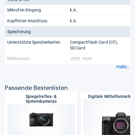
Mikrofon-Eingang
k.A.
Kopfhörer-Anschluss
k.A.
Speicherung
Unterstützte Speicherkarten
CompactFlash Card (CF)
SD Card
Bildformate
JPEG
RAW
mehr...
Pas­sende Bes­ten­lis­ten
Spiegelreflex- &
Digitale Mittelformatk
Systemkameras