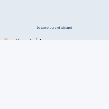
Datenschutz und Widerruf
Auf
Auf
Auf
Facebook
Instagram
X
folgen
folgen
folgen
Über uns
Testmagazine
Unsere Redaktion
FAQ
Presse
Unser Magazin
Karriere
Feedback
Partnerbereich
Kontakt