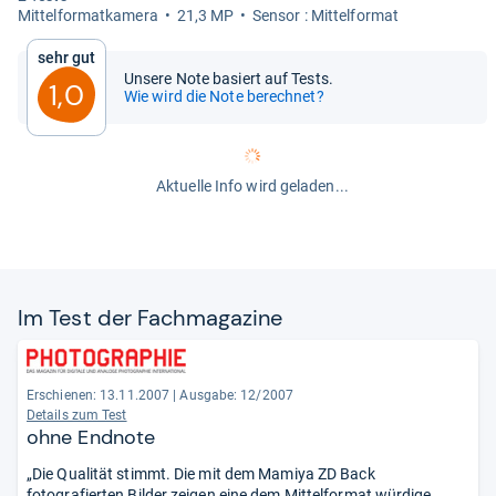
Mit­tel­for­mat­ka­mera
21,3 MP
Sen­sor : Mit­tel­for­mat
Sehr gut
Unsere Note basiert auf Tests.
1,0
Wie wird die Note berechnet?
Aktuelle Info wird geladen...
Im Test der Fach­ma­ga­zine
Erschienen: 13.11.2007
|
Ausgabe: 12/2007
Details zum Test
ohne Endnote
„Die Qualität stimmt. Die mit dem Mamiya ZD Back
fotografierten Bilder zeigen eine dem Mittelformat würdige