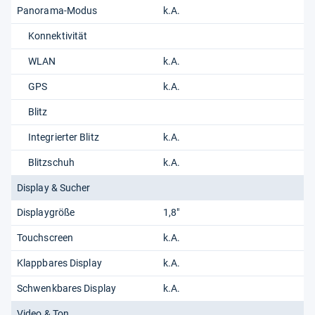
Panorama-Modus
k.A.
Konnektivität
WLAN
k.A.
GPS
k.A.
Blitz
Integrierter Blitz
k.A.
Blitzschuh
k.A.
Display & Sucher
Displaygröße
1,8"
Touchscreen
k.A.
Klappbares Display
k.A.
Schwenkbares Display
k.A.
Video & Ton