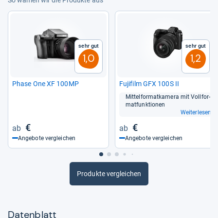
So wählen wir die Produkte aus
Sehr gut
Sehr gut
1,0
1,2
Phase One XF 100MP
Fuji­film GFX 100S II
Mit­tel­for­mat­ka­mera mit Voll­for­
mat­funk­tio­nen
Weiterlesen
€
€
Angebote vergleichen
Angebote vergleichen
Produkte vergleichen
Datenblatt