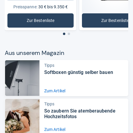
Preisspanne:
30 € bis 9.350 €
Zur Bestenliste
Zur Bestenliste
: Spiegelreflex- & Systemkameras
: Digital
Aus unse­rem Maga­zin
Tipps
Soft­bo­xen güns­tig sel­ber bauen
Zum Artikel
Tipps
So zau­bern Sie atem­be­rau­bende
Hoch­zeits­fo­tos
Zum Artikel