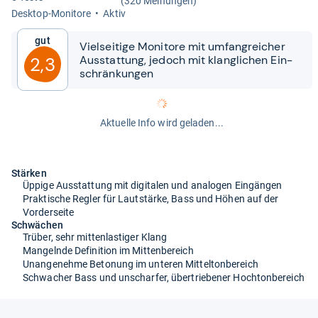
(320 Meinungen)
Desktop-​Moni­tore
Aktiv
Gut
Viel­sei­tige Moni­tore mit umfang­rei­cher
Aus­stat­tung, jedoch mit klang­li­chen Ein­
2,3
schrän­kun­gen
Aktuelle Info wird geladen...
Stärken
Üppige Ausstattung mit digitalen und analogen Eingängen
Praktische Regler für Lautstärke, Bass und Höhen auf der
Vorderseite
Schwächen
Trüber, sehr mittenlastiger Klang
Mangelnde Definition im Mittenbereich
Unangenehme Betonung im unteren Mitteltonbereich
Schwacher Bass und unscharfer, übertriebener Hochtonbereich