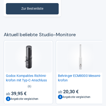
Zur Bestenliste
: Studio-Monitore
Aktu­ell beliebte Stu­dio-​Moni­tore
Godox Kom­pak­tes Richt­mi­
Beh­rin­ger ECM8000 Mess­mi­
kro­fon mit Typ-​C-​Anschluss
kro­fon
(6)
20,30 €
39,95 €
4
Angebote vergleichen
4
Angebote vergleichen