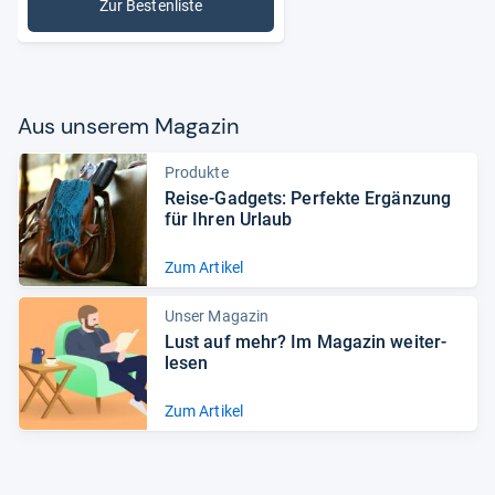
Zur Bestenliste
: Motorräder
Aus unse­rem Maga­zin
Produkte
Reise-​Gad­gets: Per­fekte Ergän­zung
für Ihren Urlaub
Zum Artikel
Unser Magazin
Lust auf mehr? Im Maga­zin wei­ter­
le­sen
Zum Artikel