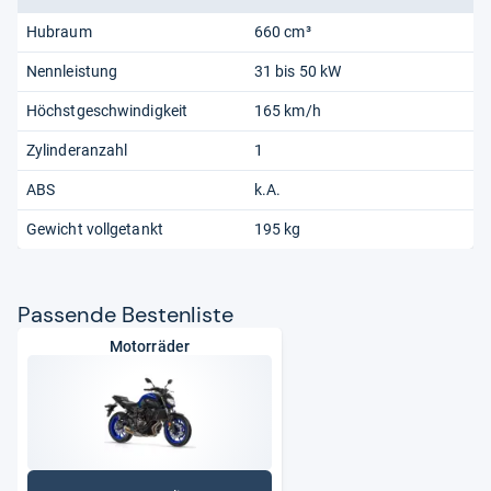
Hubraum
660 cm³
Nennleistung
31 bis 50 kW
Höchstgeschwindigkeit
165 km/h
Zylinderanzahl
1
ABS
k.A.
Gewicht vollgetankt
195 kg
Pas­sende Bes­ten­liste
Motorräder