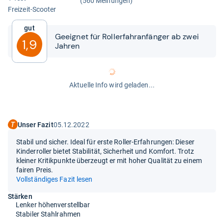
(560 Meinungen)
Frei­zeit-​Scoo­ter
Gut
Geeig­net für Rol­ler­fahr­an­fän­ger ab zwei
1,9
Jah­ren
Aktuelle Info wird geladen...
Unser Fazit
05.12.2022
Stabil und sicher. Ideal für erste Roller-Erfahrungen: Dieser
Kinderroller bietet Stabilität, Sicherheit und Komfort. Trotz
kleiner Kritikpunkte überzeugt er mit hoher Qualität zu einem
fairen Preis.
Vollständiges Fazit lesen
Stärken
Lenker höhenverstellbar
Stabiler Stahlrahmen