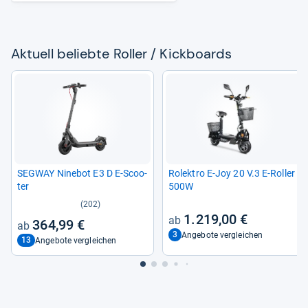
Aktu­ell beliebte Rol­ler / Kick­boards
SEG­WAY Nine­bot E3 D E-​Scoo­
Rolek­tro E-​Joy 20 V.3 E-​Rol­ler
ter
500W
(202)
1.219,00 €
364,99 €
3
Angebote vergleichen
13
Angebote vergleichen