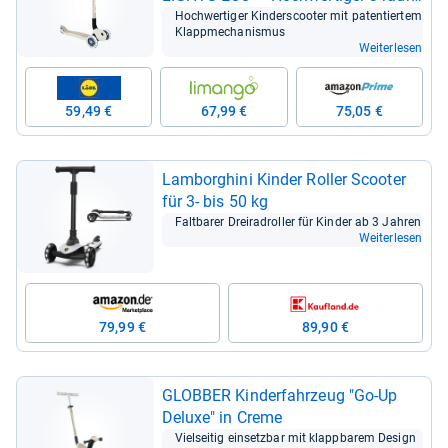
ger Tret­rol­ler
Hoch­wer­ti­ger Kin­ders­coo­ter mit paten­tier­tem
Klapp­me­cha­nis­mus
Weiterlesen
59,49 €
67,99 €
75,05 €
Lam­borg­hini Kin­der Rol­ler Scoo­ter
für 3-​ bis 50 kg
Falt­ba­rer Drei­radrol­ler für Kin­der ab 3 Jah­ren
Weiterlesen
79,99 €
89,90 €
GLOB­BER Kin­der­fahr­zeug "Go-​Up
Deluxe" in Creme
Viel­sei­tig ein­setz­bar mit klapp­ba­rem Design