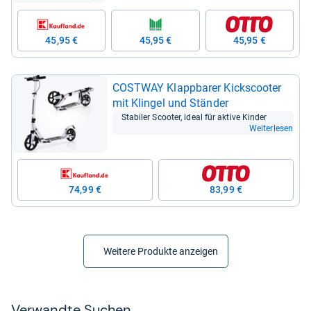
45,95 €
45,95 €
45,95 €
COST­WAY Klapp­ba­rer Kicks­coo­ter
mit Klin­gel und Stän­der
Sta­bi­ler Scoo­ter, ideal für aktive Kin­der
Weiterlesen
74,99 €
83,99 €
Weitere Produkte anzeigen
Ver­wandte Suchen