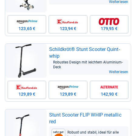
Weiterlesen
123,65 €
123,94 €
179,95 €
Schild­kröt® Stunt Scoo­ter Quint­
whip
Robus­tes Design mit leich­tem Alu­mi­nium-​
Deck
Weiterlesen
129,89 €
129,89 €
142,90 €
Stunt Scoo­ter FLIP WHIP metal­lic
red
Robust und sta­bil, ideal für alle
Sehr gut