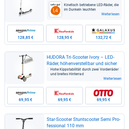
Rol­len
Kine­tisch betrie­bene LED-​Räder, die
Sehr gut
im Dun­keln leuch­ten
1,4
Weiterlesen
128,85 €
128,95 €
132,72 €
HUDORA Tri-​Scoo­ter Ivory – LED-​
Räder, höhen­ver­stell­bar und sicher
Hohe Kipp­sta­bi­li­tät durch zwei Vor­der­rä­der
und brei­tes Hin­ter­rad
Weiterlesen
69,95 €
69,95 €
69,95 €
Star-​Scoo­ter Stunts­coo­ter Semi Pro­
fes­sio­nal 110 mm