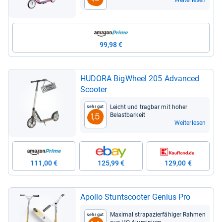
Weiterlesen
99,98 €
HUDORA Big­Wheel 205 Advan­ced
Scoo­ter
Leicht und trag­bar mit hoher
Sehr gut
Belast­bar­keit
1,5
Weiterlesen
111,00 €
125,99 €
129,00 €
Apollo Stunts­coo­ter Genius Pro
Maxi­mal stra­pa­zier­fä­hi­ger Rah­men
Sehr gut