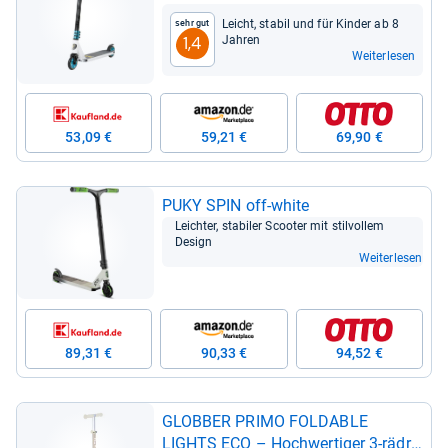
Leicht, sta­bil und für Kin­der ab 8
Sehr gut
Jah­ren
1,4
Weiterlesen
53,09 €
59,21 €
69,90 €
PUKY SPIN off-​white
Leich­ter, sta­bi­ler Scoo­ter mit stil­vol­lem
Design
Weiterlesen
89,31 €
90,33 €
94,52 €
GLOB­BER PRIMO FOLDA­BLE
LIGHTS ECO – Hoch­wer­ti­ger 3-​räd­ri­