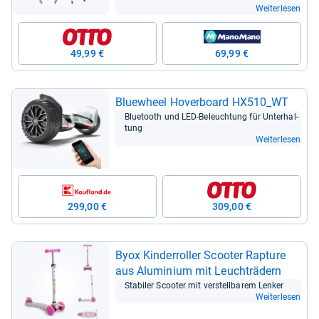
Weiterlesen
49,99 €
69,99 €
Blue­wheel Hover­board HX510_WT
Blue­tooth und LED-​Beleuch­tung für Unter­hal­
tung
Weiterlesen
299,00 €
309,00 €
Byox Kin­der­rol­ler Scoo­ter Rap­ture
aus Alu­mi­nium mit Leuchträ­dern
Sta­bi­ler Scoo­ter mit ver­stell­ba­rem Len­ker
Weiterlesen