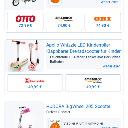
Weiterlesen
72,99 €
74,90 €
74,90 €
Apollo Whiz­zie LED Kin­der­rol­ler –
Klapp­ba­rer Drei­rads­coo­ter für Kin­der
Leuch­tende LED-​Räder, Len­ker und Deck ohne
Bat­te­rien
Weiterlesen
49,99 €
49,99 €
HUDORA Big­Wheel 205 Scoo­ter
Frei­zeit-​Scoo­ter
Sehr gut
Sta­bi­ler Alu­mi­nium-​Rol­ler
1,2