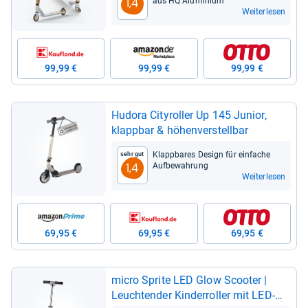
aus HQ Alu­mi­nium
1,4
Weiterlesen
99,99 €
99,99 €
99,99 €
Hudora City­rol­ler Up 145 Junior,
klapp­bar & höhen­ver­stell­bar
Klapp­ba­res Design für ein­fa­che
Sehr gut
Auf­be­wah­rung
1,4
Weiterlesen
69,95 €
69,95 €
69,95 €
micro Sprite LED Glow Scoo­ter |
Leuch­ten­der Kin­der­rol­ler mit LED-​